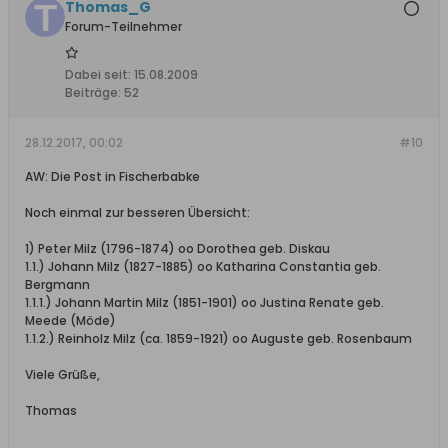
Thomas_G
Forum-Teilnehmer
Dabei seit:
15.08.2009
Beiträge:
52
28.12.2017, 00:02
#10
AW: Die Post in Fischerbabke
Noch einmal zur besseren Übersicht:
1) Peter Milz (1796-1874) oo Dorothea geb. Diskau
1.1.) Johann Milz (1827-1885) oo Katharina Constantia geb.
Bergmann
1.1.1.) Johann Martin Milz (1851-1901) oo Justina Renate geb.
Meede (Möde)
1.1.2.) Reinholz Milz (ca. 1859-1921) oo Auguste geb. Rosenbaum
Viele Grüße,
Thomas