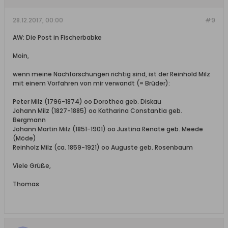
28.12.2017, 00:00
#9
AW: Die Post in Fischerbabke
Moin,
wenn meine Nachforschungen richtig sind, ist der Reinhold Milz
mit einem Vorfahren von mir verwandt (= Brüder):
Peter Milz (1796-1874) oo Dorothea geb. Diskau
Johann Milz (1827-1885) oo Katharina Constantia geb.
Bergmann
Johann Martin Milz (1851-1901) oo Justina Renate geb. Meede
(Möde)
Reinholz Milz (ca. 1859-1921) oo Auguste geb. Rosenbaum
Viele Grüße,
Thomas