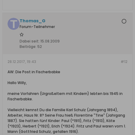
Thomas_G
Forum-Teilnehmer
Dabei seit:
15.08.2009
Beiträge:
52
28.12.2017, 19:43
#12
AW: Die Post in Fischerbabke
Hallo Willy,
meine Vorfahren (Urgroßeltern mit Kindern) lebten bis 1945 in
Fischerbabke.
Vielleicht kennst Du die Familie Karl Schulz (Jahrgang 1894),
Arbeiter, Haus Nr. 8? Seine Frau hieß Florentine "Tine" (Jahrgang
1887). Sie hatten fünf Kinder: Paul (*1911), Fritz (*1913), Käte
(*1923), Herbert (*1921), Erich (*1924). Fritz und Paul waren vom 1.
Mann (Gottfried Schulz, gefallen 1916).