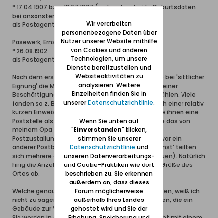
* 17.04.1907 bzw. 13.07.1907 (es tauchen beide Geburtsdaten
bei ansonsten identischen Angaben auf ...)
Wir verarbeiten
als Postagent eingetreten 01.07.1934
personenbezogene Daten über
Nutzer unserer Website mithilfe
Pasewerk, Ernst
von Cookies und anderen
* 26.08.1902
Technologien, um unsere
als Postagent eingetreten: 01.09.1936
Dienste bereitzustellen und
Websiteaktivitäten zu
Nach dem ersten Weltkrieg hatten Kriegsverletzte bei 'sittlicher
analysieren. Weitere
Eignung' die Möglichkeit zwischen einer rente und einer
Einzelheiten finden Sie in
Beschäftigung in einem Saatsunternehmen zu wählen. Viele
unserer
Datenschutzrichtlinie
.
fanden so z. B. den Einstieg in den Postdienst. Nach einer relativ
kurzen Einweisung bei der Oberpostdirektion wurde ihnen eine
Poststelle als Wirkungskreis zugewiesen. Ich kenne das von
Wenn Sie unten auf
meinem Opa mütterlicherseits so, dass er z.B. die
"
Einverstanden
" klicken,
Postzustallung 'auf dem Land' übernahm. Im Ort war ein
stimmen Sie unserer
anderer Postbote unterwegs und den 'Schalterdienst' teilten
Datenschutzrichtlinie
und
sich mehrere angelernte Teilzeitkräfte (meist Frauen). Natürlich
unseren Datenverarbeitungs-
hing die Anzehl der involvierten Personen von der Größe des
und Cookie-Praktiken wie dort
Ortes ab.
beschrieben zu. Sie erkennen
außerdem an, dass dieses
Welche genaue Rolle die Postagenten dabei spielten, weiß ich
Forum möglicherweise
nicht zu sagen. Kann sein, dass sie diejenigen waren, die ein
außerhalb Ihres Landes
Gebäude zur Verfügung stellten.
gehostet wird und Sie der
Sie werden in den Beamten-Jahrbüchern auch nicht mit einem
Erhebung, Speicherung und