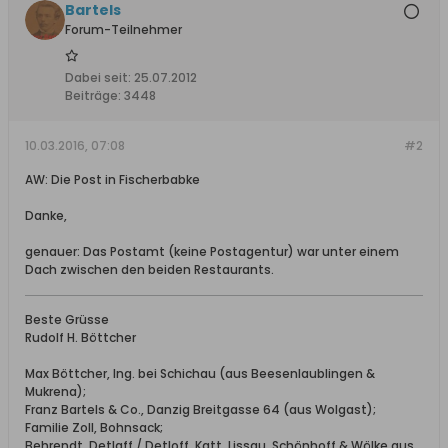
Bartels
Forum-Teilnehmer
Dabei seit:
25.07.2012
Beiträge:
3448
10.03.2016, 07:08
#2
AW: Die Post in Fischerbabke
Danke,
genauer: Das Postamt (keine Postagentur) war unter einem
Dach zwischen den beiden Restaurants.
Beste Grüsse
Rudolf H. Böttcher
Max Böttcher, Ing. bei Schichau (aus Beesenlaublingen &
Mukrena);
Franz Bartels & Co., Danzig Breitgasse 64 (aus Wolgast);
Familie Zoll, Bohnsack;
Behrendt, Detlaff / Detloff, Katt, Lissau, Schönhoff & Wölke aus