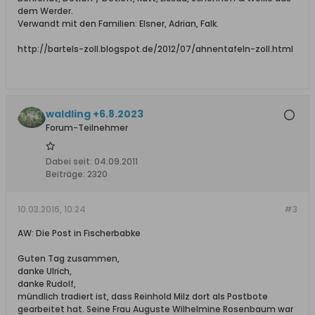
dem Werder.
Verwandt mit den Familien: Elsner, Adrian, Falk.
http://bartels-zoll.blogspot.de/2012/07/ahnentafeln-zoll.html
waldling +6.8.2023
Forum-Teilnehmer
Dabei seit:
04.09.2011
Beiträge:
2320
10.03.2016, 10:24
#3
AW: Die Post in Fischerbabke
Guten Tag zusammen,
danke Ulrich,
danke Rudolf,
mündlich tradiert ist, dass Reinhold Milz dort als Postbote
gearbeitet hat. Seine Frau Auguste Wilhelmine Rosenbaum war