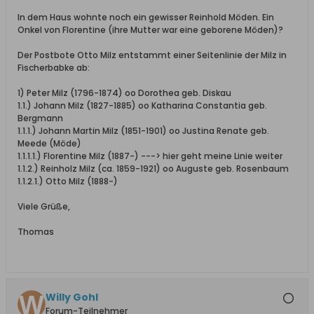
In dem Haus wohnte noch ein gewisser Reinhold Möden. Ein
Onkel von Florentine (ihre Mutter war eine geborene Möden)?
Der Postbote Otto Milz entstammt einer Seitenlinie der Milz in
Fischerbabke ab:
1) Peter Milz (1796-1874) oo Dorothea geb. Diskau
1.1.) Johann Milz (1827-1885) oo Katharina Constantia geb.
Bergmann
1.1.1.) Johann Martin Milz (1851-1901) oo Justina Renate geb.
Meede (Möde)
1.1.1.1.) Florentine Milz (1887-) ---> hier geht meine Linie weiter
1.1.2.) Reinholz Milz (ca. 1859-1921) oo Auguste geb. Rosenbaum
1.1.2.1.) Otto Milz (1888-)
Viele Grüße,
Thomas
Willy Gohl
Forum-Teilnehmer