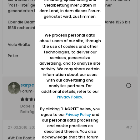
'Post-Titel' geführt, sondern finden sich in unter einer
Verarbeitung Ihrer Daten in
gesonderten Überschrift 'Postagenten'.
dem Land, in dem dieses Forum
gehostet wird, zustimmen.
Über die Beamten-Jahrbücher lassen sich nur die Jahre 1926 bis
1939 recherchieren ...
We process personal data
about users of our site, through
Viele Grüße
the use of cookies and other
technologies, to deliver our
Peter
services, personalize
advertising, and to analyze site
activity. We may share certain
information about our users
with our advertising and
sarpei
analytics partners. For
Forum-Teilnehmer
additional details, refer to our
Privacy Policy
.
Dabei seit:
17.12.2013
By clicking "
I AGREE
" below, you
Beiträge:
6105
agree to our
Privacy Policy
and
our personal data processing
and cookie practices as
27.03.2016, 20:25
#7
described therein. You also
acknowledge that this forum
AW: Die Post in Fischerbabke