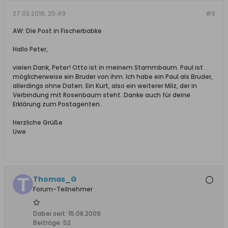
27.03.2016, 20:49
#8
AW: Die Post in Fischerbabke
Hallo Peter,
vielen Dank, Peter! Otto ist in meinem Stammbaum. Paul ist
möglicherweise ein Bruder von ihm. Ich habe ein Paul als Bruder,
allerdings ohne Daten. Ein Kurt, also ein weiterer Milz, der in
Verbindung mit Rosenbaum steht. Danke auch für deine
Erklärung zum Postagenten.
Herzliche Grüße
Uwe
Thomas_G
Forum-Teilnehmer
Dabei seit:
15.08.2009
Beiträge:
52