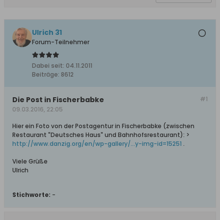
Ulrich 31
Forum-Teilnehmer
Dabei seit:
04.11.2011
Beiträge:
8612
Die Post in Fischerbabke
#1
09.03.2016, 22:05
Hier ein Foto von der Postagentur in Fischerbabke (zwischen
Restaurant "Deutsches Haus" und Bahnhofsrestaurant): >
http://www.danzig.org/en/wp-gallery/...y-img-id=15251
.
Viele Grüße
Ulrich
Stichworte:
-