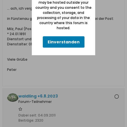
may be hosted outside your
country and you consent to the
... ach, ich vergaß:
collection, storage, and
processing of your data in the
in Fürstenau gab es im Jahr 1939 auch einen Milz bei der Post:
country where this forum is
hosted.
Milz, Paul (Postschaffner)
* 24.01.1891
Dienstort und Wohnung: Fürstenau
Einverstanden
Dienstalter: 01.11.1938
Viele Grüße
Peter
waldling +6.8.2023
Forum-Teilnehmer
Dabei seit:
04.09.2011
Beiträge:
2320