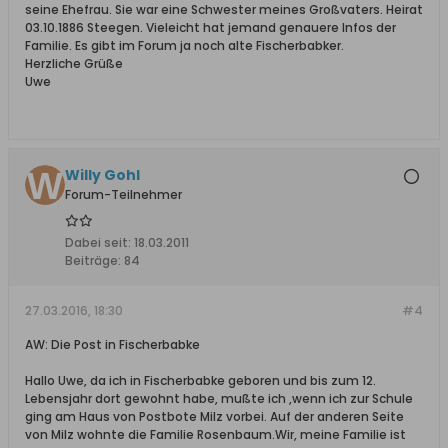
seine Ehefrau. Sie war eine Schwester meines Großvaters. Heirat
03.10.1886 Steegen. Vieleicht hat jemand genauere Infos der
Familie. Es gibt im Forum ja noch alte Fischerbabker.
Herzliche Grüße
Uwe
Willy Gohl
Forum-Teilnehmer
Dabei seit:
18.03.2011
Beiträge:
84
27.03.2016, 18:30
#4
AW: Die Post in Fischerbabke
Hallo Uwe, da ich in Fischerbabke geboren und bis zum 12.
Lebensjahr dort gewohnt habe, mußte ich ,wenn ich zur Schule
ging am Haus von Postbote Milz vorbei. Auf der anderen Seite
von Milz wohnte die Familie Rosenbaum.Wir, meine Familie ist