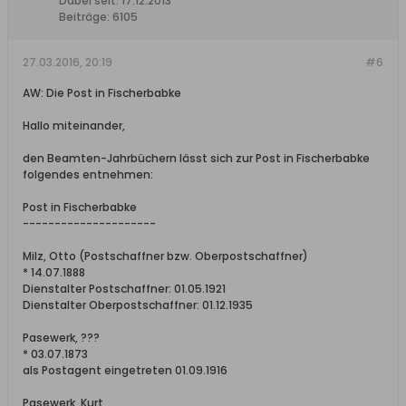
Dabei seit:
17.12.2013
Beiträge:
6105
27.03.2016, 20:19
#6
AW: Die Post in Fischerbabke
Hallo miteinander,
den Beamten-Jahrbüchern lässt sich zur Post in Fischerbabke
folgendes entnehmen:
Post in Fischerbabke
---------------------
Milz, Otto (Postschaffner bzw. Oberpostschaffner)
* 14.07.1888
Dienstalter Postschaffner: 01.05.1921
Dienstalter Oberpostschaffner: 01.12.1935
Pasewerk, ???
* 03.07.1873
als Postagent eingetreten 01.09.1916
Pasewerk, Kurt