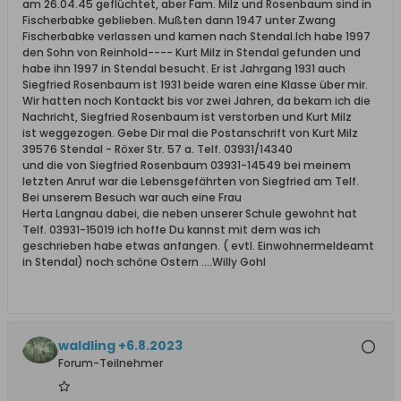
am 26.04.45 geflüchtet, aber Fam. Milz und Rosenbaum sind in
Fischerbabke geblieben. Mußten dann 1947 unter Zwang
Fischerbabke verlassen und kamen nach Stendal.Ich habe 1997
den Sohn von Reinhold---- Kurt Milz in Stendal gefunden und
habe ihn 1997 in Stendal besucht. Er ist Jahrgang 1931 auch
Siegfried Rosenbaum ist 1931 beide waren eine Klasse über mir.
Wir hatten noch Kontackt bis vor zwei Jahren, da bekam ich die
Nachricht, Siegfried Rosenbaum ist verstorben und Kurt Milz
ist weggezogen. Gebe Dir mal die Postanschrift von Kurt Milz
39576 Stendal - Röxer Str. 57 a. Telf. 03931/14340
und die von Siegfried Rosenbaum 03931-14549 bei meinem
letzten Anruf war die Lebensgefährten von Siegfried am Telf.
Bei unserem Besuch war auch eine Frau
Herta Langnau dabei, die neben unserer Schule gewohnt hat
Telf. 03931-15019 ich hoffe Du kannst mit dem was ich
geschrieben habe etwas anfangen. ( evtl. Einwohnermeldeamt
in Stendal) noch schöne Ostern ....Willy Gohl
waldling +6.8.2023
Forum-Teilnehmer