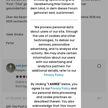
'Post-Titel' geführt, sondern finden sich in unter einer
Verarbeitung Ihrer Daten in
gesonderten Überschrift 'Postagenten'.
dem Land, in dem dieses Forum
gehostet wird, zustimmen.
Über die Beamten-Jahrbücher lassen sich nur die Jahre 1926 bis
1939 recherchieren ...
We process personal data
about users of our site, through
Viele Grüße
the use of cookies and other
technologies, to deliver our
Peter
services, personalize
advertising, and to analyze site
activity. We may share certain
information about our users
with our advertising and
sarpei
analytics partners. For
Forum-Teilnehmer
additional details, refer to our
Privacy Policy
.
Dabei seit:
17.12.2013
By clicking "
I AGREE
" below, you
Beiträge:
6105
agree to our
Privacy Policy
and
our personal data processing
and cookie practices as
27.03.2016, 20:25
#7
described therein. You also
acknowledge that this forum
AW: Die Post in Fischerbabke