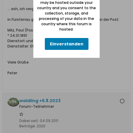
may be hosted outside your
country and you consent to the
... ach, ich vergaß:
collection, storage, and
processing of your data in the
in Fürstenau gab es im Jahr 1939 auch einen Milz bei der Post:
country where this forum is
hosted.
Milz, Paul (Postschaffner)
* 24.01.1891
Dienstort und Wohnung: Fürstenau
Einverstanden
Dienstalter: 01.11.1938
Viele Grüße
Peter
waldling +6.8.2023
Forum-Teilnehmer
Dabei seit:
04.09.2011
Beiträge:
2320