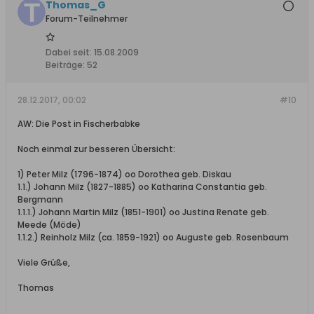
Thomas_G
Forum-Teilnehmer
Dabei seit:
15.08.2009
Beiträge:
52
28.12.2017, 00:02
#10
AW: Die Post in Fischerbabke
Noch einmal zur besseren Übersicht:
1) Peter Milz (1796-1874) oo Dorothea geb. Diskau
1.1.) Johann Milz (1827-1885) oo Katharina Constantia geb.
Bergmann
1.1.1.) Johann Martin Milz (1851-1901) oo Justina Renate geb.
Meede (Möde)
1.1.2.) Reinholz Milz (ca. 1859-1921) oo Auguste geb. Rosenbaum
Viele Grüße,
Thomas