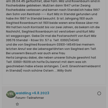
am 26.04.45 geflüchtet, aber Fam. Milz und Rosenbaum sind in
Fischerbabke geblieben. Mußten dann 1947 unter Zwang
Fischerbabke verlassen und kamen nach Stendal.Ich habe 1997
den Sohn von Reinhold---- Kurt Milz in Stendal gefunden und
habe ihn 1997 in Stendal besucht. Er ist Jahrgang 1931 auch
Siegfried Rosenbaum ist 1931 beide waren eine Klasse über mir.
Wir hatten noch Kontackt bis vor zwei Jahren, da bekam ich die
Nachricht, Siegfried Rosenbaum ist verstorben und Kurt Milz
ist weggezogen. Gebe Dir mal die Postanschrift von Kurt Milz
39576 Stendal - Röxer Str. 57 a. Telf. 03931/14340
und die von Siegfried Rosenbaum 03931-14549 bei meinem
letzten Anruf war die Lebensgefährten von Siegfried am Telf.
Bei unserem Besuch war auch eine Frau
Herta Langnau dabei, die neben unserer Schule gewohnt hat
Telf. 03931-15019 ich hoffe Du kannst mit dem was ich
geschrieben habe etwas anfangen. ( evtl. Einwohnermeldeamt
in Stendal) noch schöne Ostern ....Willy Gohl
waldling +6.8.2023
Forum-Teilnehmer