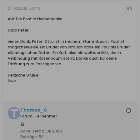
27.03.2016, 20:49
#8
AW: Die Post in Fischerbabke
Hallo Peter,
vielen Dank, Peter! Otto ist in meinem Stammbaum. Paul ist
möglicherweise ein Bruder von ihm. Ich habe ein Paul als Bruder,
allerdings ohne Daten. Ein Kurt, also ein weiterer Milz, der in
Verbindung mit Rosenbaum steht. Danke auch für deine
Erklärung zum Postagenten.
Herzliche Grüße
Uwe
Thomas_G
Forum-Teilnehmer
Dabei seit:
15.08.2009
Beiträge:
52