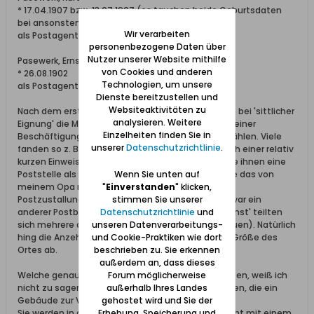
* 17.04.1907 bzw. 13.07.1907 (es tauchen beide Geburtsdaten
bei ansonsten identischen Angaben auf ...)
Wir verarbeiten
als Postagent eingetreten 01.07.1934
personenbezogene Daten über
Nutzer unserer Website mithilfe
Pasewerk, Ernst
von Cookies und anderen
* 26.08.1902
Technologien, um unsere
als Postagent eingetreten: 01.09.1936
Dienste bereitzustellen und
Websiteaktivitäten zu
Nach dem ersten Weltkrieg hatten Kriegsverletzte bei 'sittlicher
analysieren. Weitere
Eignung' die Möglichkeit zwischen einer rente und einer
Einzelheiten finden Sie in
Beschäftigung in einem Saatsunternehmen zu wählen. Viele
unserer
Datenschutzrichtlinie
.
fanden so z. B. den Einstieg in den Postdienst. Nach einer relativ
kurzen Einweisung bei der Oberpostdirektion wurde ihnen eine
Poststelle als Wirkungskreis zugewiesen. Ich kenne das von
Wenn Sie unten auf
meinem Opa mütterlicherseits so, dass er z.B. die
"
Einverstanden
" klicken,
Postzustallung 'auf dem Land' übernahm. Im Ort war ein
stimmen Sie unserer
anderer Postbote unterwegs und den 'Schalterdienst' teilten
Datenschutzrichtlinie
und
sich mehrere angelernte Teilzeitkräfte (meist Frauen). Natürlich
unseren Datenverarbeitungs-
hing die Anzehl der involvierten Personen von der Größe des
und Cookie-Praktiken wie dort
Ortes ab.
beschrieben zu. Sie erkennen
außerdem an, dass dieses
Welche genaue Rolle die Postagenten dabei spielten, weiß ich
Forum möglicherweise
nicht zu sagen. Kann sein, dass sie diejenigen waren, die ein
außerhalb Ihres Landes
Gebäude zur Verfügung stellten.
gehostet wird und Sie der
Sie werden in den Beamten-Jahrbüchern auch nicht mit einem
Erhebung, Speicherung und