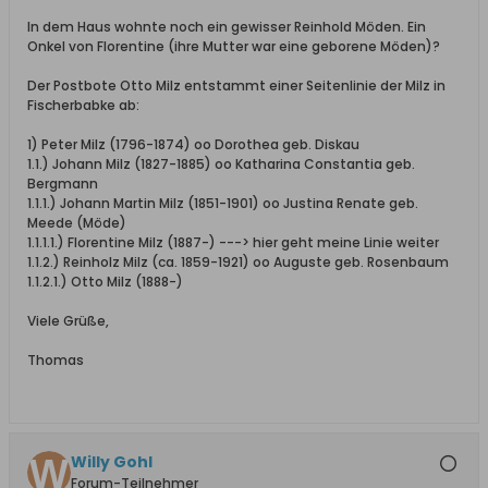
In dem Haus wohnte noch ein gewisser Reinhold Möden. Ein
Onkel von Florentine (ihre Mutter war eine geborene Möden)?
Der Postbote Otto Milz entstammt einer Seitenlinie der Milz in
Fischerbabke ab:
1) Peter Milz (1796-1874) oo Dorothea geb. Diskau
1.1.) Johann Milz (1827-1885) oo Katharina Constantia geb.
Bergmann
1.1.1.) Johann Martin Milz (1851-1901) oo Justina Renate geb.
Meede (Möde)
1.1.1.1.) Florentine Milz (1887-) ---> hier geht meine Linie weiter
1.1.2.) Reinholz Milz (ca. 1859-1921) oo Auguste geb. Rosenbaum
1.1.2.1.) Otto Milz (1888-)
Viele Grüße,
Thomas
Willy Gohl
Forum-Teilnehmer