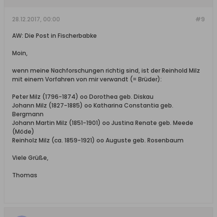
28.12.2017, 00:00
#9
AW: Die Post in Fischerbabke
Moin,
wenn meine Nachforschungen richtig sind, ist der Reinhold Milz
mit einem Vorfahren von mir verwandt (= Brüder):
Peter Milz (1796-1874) oo Dorothea geb. Diskau
Johann Milz (1827-1885) oo Katharina Constantia geb.
Bergmann
Johann Martin Milz (1851-1901) oo Justina Renate geb. Meede
(Möde)
Reinholz Milz (ca. 1859-1921) oo Auguste geb. Rosenbaum
Viele Grüße,
Thomas