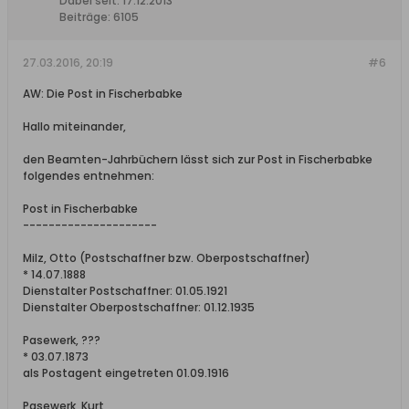
Dabei seit:
17.12.2013
Beiträge:
6105
27.03.2016, 20:19
#6
AW: Die Post in Fischerbabke
Hallo miteinander,
den Beamten-Jahrbüchern lässt sich zur Post in Fischerbabke
folgendes entnehmen:
Post in Fischerbabke
---------------------
Milz, Otto (Postschaffner bzw. Oberpostschaffner)
* 14.07.1888
Dienstalter Postschaffner: 01.05.1921
Dienstalter Oberpostschaffner: 01.12.1935
Pasewerk, ???
* 03.07.1873
als Postagent eingetreten 01.09.1916
Pasewerk, Kurt