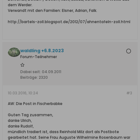
dem Werder.
Verwandt mit den Familien: Elsner, Adrian, Falk.
http://bartels-zoll.blogspot.de/2012/07/ahnentafeln-zoll.html
waldling +6.8.2023
Forum-Teilnehmer
Dabei seit:
04.09.2011
Beiträge:
2320
10.03.2016, 10:24
#3
AW: Die Post in Fischerbabke
Guten Tag zusammen,
danke Ulrich,
danke Rudolf,
mündlich tradiert ist, dass Reinhold Milz dort als Postbote
gearbeitet hat. Seine Frau Auguste Wilhelmine Rosenbaum war