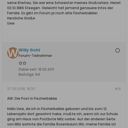
seine Ehefrau. Sie war eine Schwester meines Großvaters. Heirat
03.10.1886 Steegen. Vieleicht hat jemand genauere Infos der
Familie. Es gibt im Forum ja noch alte Fischerbabker.
Herzliche Grüße
Uwe
Willy Gohl
Forum-Teilnehmer
Dabei seit:
18.03.2011
Beiträge:
84
27.03.2016, 18:30
#4
AW: Die Post in Fischerbabke
Hallo Uwe, da ich in Fischerbabke geboren und bis zum 12.
Lebensjahr dort gewohnt habe, mußte ich ,wenn ich zur Schule
ging am Haus von Postbote Milz vorbei. Auf der anderen Seite
von Milz wohnte die Familie Rosenbaum.Wir, meine Familie ist