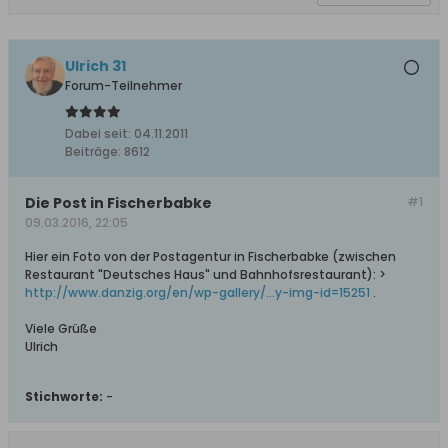
Ulrich 31
Forum-Teilnehmer
Dabei seit:
04.11.2011
Beiträge:
8612
Die Post in Fischerbabke
#1
09.03.2016, 22:05
Hier ein Foto von der Postagentur in Fischerbabke (zwischen
Restaurant "Deutsches Haus" und Bahnhofsrestaurant): >
http://www.danzig.org/en/wp-gallery/...y-img-id=15251
.
Viele Grüße
Ulrich
Stichworte:
-