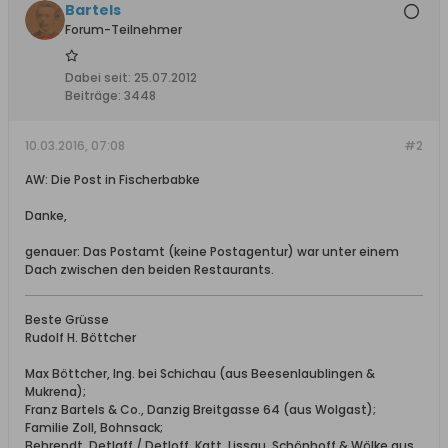
Bartels
Forum-Teilnehmer
Dabei seit:
25.07.2012
Beiträge:
3448
10.03.2016, 07:08
#2
AW: Die Post in Fischerbabke
Danke,
genauer: Das Postamt (keine Postagentur) war unter einem
Dach zwischen den beiden Restaurants.
Beste Grüsse
Rudolf H. Böttcher
Max Böttcher, Ing. bei Schichau (aus Beesenlaublingen &
Mukrena);
Franz Bartels & Co., Danzig Breitgasse 64 (aus Wolgast);
Familie Zoll, Bohnsack;
Behrendt, Detlaff / Detloff, Katt, Lissau, Schönhoff & Wölke aus