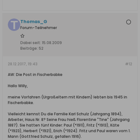
Thomas_G
Forum-Teilnehmer
Dabei seit:
15.08.2009
Beiträge:
52
28.12.2017, 19:43
#12
AW: Die Post in Fischerbabke
Hallo Willy,
meine Vorfahren (Urgroßeltern mit Kindern) lebten bis 1945 in
Fischerbabke.
Vielleicht kennst Du die Familie Karl Schulz (Jahrgang 1894),
Arbeiter, Haus Nr. 8? Seine Frau hieß Florentine "Tine" (Jahrgang
1887). Sie hatten fünf Kinder: Paul (*1911), Fritz (*1913), Käte
(*1923), Herbert (*1921), Erich (*1924). Fritz und Paul waren vom 1.
Mann (Gottfried Schulz, gefallen 1916).