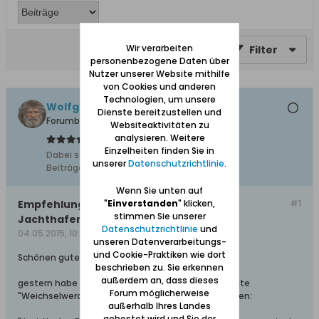
Wir verarbeiten
Filter
personenbezogene Daten über
Nutzer unserer Website mithilfe
von Cookies und anderen
Technologien, um unsere
Wolfgang
Dienste bereitzustellen und
Forumbetreiber
Websiteaktivitäten zu
analysieren. Weitere
Einzelheiten finden Sie in
Dabei seit:
10.02.2008
unserer
Datenschutzrichtlinie
.
Beiträge:
11627
Wenn Sie unten auf
Empfehlung für Wassersportfreunde:
"
Einverstanden
" klicken,
#1
stimmen Sie unserer
Jachthafen Fürstenwerder
Datenschutzrichtlinie
und
04.05.2015, 10:49
unseren Datenverarbeitungs-
und Cookie-Praktiken wie dort
Schönen guten Morgen,
beschrieben zu. Sie erkennen
außerdem an, dass dieses
gestern habe ich auf der öffentlichen Facebookseite
Forum möglicherweise
"Weichselwerderring" folgenden Beitrag geschrieben:
außerhalb Ihres Landes
gehostet wird und Sie der