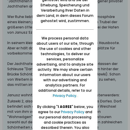
"Jachthafen Fürstenwerder - ein kleiner, ruhig gelegener privater
Erhebung, Speicherung und
Jachthafen an der Elbinger Weichsel (Szkarpawa).
Verarbeitung Ihrer Daten in
dem Land, in dem dieses Forum
Wer Ruhe liebt, wer naturverbunden ist, wer die Atmosphäre
gehostet wird, zustimmen.
eines kleinen privat betriebenen Jachthafens dem Trubel der
größeren öffentlichen Jachthäfen vorzieht, dem sei der Hafen
von Janusz Szwedowski empfohlen.
We process personal data
In seinem kleinen Hafen liegen einige zu mietende Hausboote.
about users of our site, through
Aber er hält darüber hinaus auch noch einige Liegeplätze für
the use of cookies and other
vorbeikommende Bootsfahrer bereit.
technologies, to deliver our
services, personalize
Der Jachthafen ist leicht zu finden: 3,3 km nach Verlassen der
advertising, and to analyze site
Schleuse "Danziger Haupt" (Gdańska Głowa), 700m hinter der
activity. We may share certain
Brücke Schönbaum-Fürstenwerder (Drewnica - Żuławki). Schon
information about our users
von Weitem ist sein markantes weißes Hausschiff zu sehen,
with our advertising and
das mitten im Hafen liegt.
analytics partners. For
additional details, refer to our
Janusz wohnt unter einer der ersten Adressen Fürstenwerders:
Privacy Policy
.
Żuławki 2, also Haus Nr.2
am nördlichen Ende des Dorfes. Dort
befindet sich ein großes Areal direkt an der Elbinger Weichsel
By clicking "
I AGREE
" below, you
mit von ihm vermieteten komfortablen stationären
agree to our
Privacy Policy
and
"Wohnwägen". Von hier aus lassen sich ideal Tagestouren
our personal data processing
sowohl auf dem Wasser als auch per Fahrrad zu den zahlreichen
and cookie practices as
Schönheiten und Sehenswürdigkeiten des Werders
described therein. You also