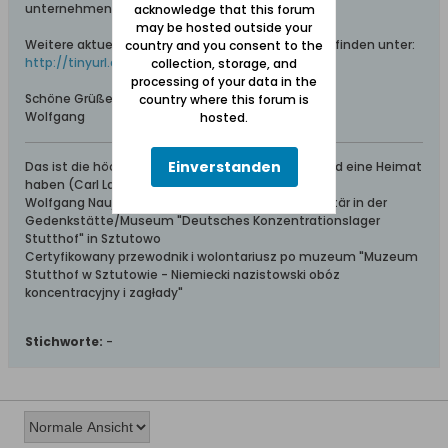
unternehmen."
acknowledge that this forum
may be hosted outside your
Weitere aktuelle Informationen und Fotos sind zu finden unter:
country and you consent to the
http://tinyurl.com/kclk5o8
collection, storage, and
processing of your data in the
Schöne Grüße aus dem Werder
country where this forum is
Wolfgang
hosted.
Einverstanden
Das ist die höchste aller Gaben: Geborgen sein und eine Heimat
haben (Carl Lange)
Wolfgang Naujocks: Zertifizierter Führer und Volontär in der
Gedenkstätte/Museum "Deutsches Konzentrationslager
Stutthof" in Sztutowo
Certyfikowany przewodnik i wolontariusz po muzeum "Muzeum
Stutthof w Sztutowie - Niemiecki nazistowski obóz
koncentracyjny i zagłady"
Stichworte:
-