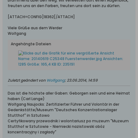
brummend über den Weg. Wir verweilten dort einen Augenblick,
freuten uns an den Farben, freuten uns dort sein zu dürfen.
[ATTACH=CONFIG]18362[/ATTACH]
Viele Grüße aus dem Werder
Wolfgang
Angehängte Dateien
Zuletzt geändert von
Wolfgang
;
23.06.2014, 14:59
Das ist die höchste aller Gaben: Geborgen sein und eine Heimat
haben (Carl Lange)
Wolfgang Naujocks: Zertifizierter Führer und Volontär in der
Gedenkstätte/Museum "Deutsches Konzentrationslager
Stutthof" in Sztutowo
Certyfikowany przewodnik i wolontariusz po muzeum "Muzeum
Stutthof w Sztutowie - Niemiecki nazistowski obóz
koncentracyjny i zagłady"