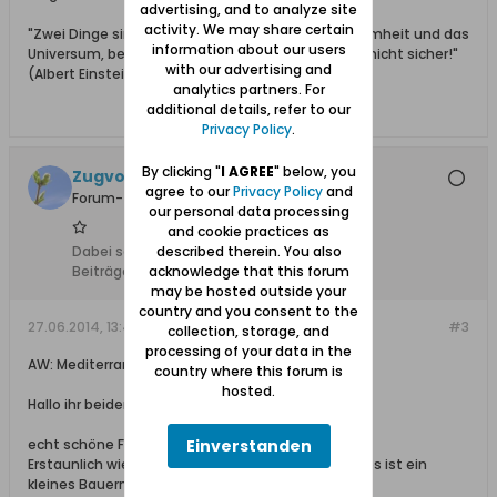
advertising, and to analyze site
activity. We may share certain
"Zwei Dinge sind unendlich, die menschliche Dummheit und das
information about our users
Universum, beim Universum bin ich mir aber noch nicht sicher!"
with our advertising and
(Albert Einstein)
analytics partners. For
additional details, refer to our
Privacy Policy
.
By clicking "
I AGREE
" below, you
Zugvogel
agree to our
Privacy Policy
and
Forum-Teilnehmer
our personal data processing
and cookie practices as
Dabei seit:
23.06.2014
described therein. You also
Beiträge:
8
acknowledge that this forum
may be hosted outside your
country and you consent to the
27.06.2014, 13:48
#3
collection, storage, and
processing of your data in the
AW: Mediterrane Stimmung in Fürstenwerder
country where this forum is
hosted.
Hallo ihr beiden,
Einverstanden
echt schöne Fotos habt Ihr da gemacht.
Erstaunlich wie man beim ersten meinen könnte es ist ein
kleines Bauernhaus im ländlichen Italien.