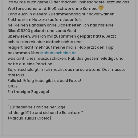
Ich würde auch gerne Bilder machen, insbesondere jetzt wo das
Wetter schöner wird. Bloß schwer ohne Kamera
Kann euch in diesem Zusammenhang nur davor warnen
Elektronik im Netz zu kaufen. Jedenfalls
bei kleinen Händlern ohne Sicherheiten. Ich hab mir eine
NikonD5200 gekauft und vorab Geld
überwiesen, was ich mir zusammen gespart hatte. Jetzt
schickt der mir aber einfach nichts und
reagiert nicht mehr auf meine mails. Hab jetzt den Tipp
bekommen über
Mahnbescheide.de
was amtliches rauszuschicken. Hab das gestern erledigt und
hoffe auf eine Reaktion.
So, entschuldigt, mich macht das nur so wütend. Das musste
mal raus.
Falls ich Erfolg habe gibt es bald Fotos!
Gruß!
Ein trauriger Zugvogel
"Zufriedenheit mit seiner Lage
ist der größte und sicherste Reichtum."
(Marcus Tullius Cicero)