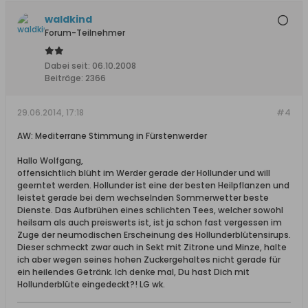
waldkind
Forum-Teilnehmer
Dabei seit:
06.10.2008
Beiträge:
2366
29.06.2014, 17:18
#4
AW: Mediterrane Stimmung in Fürstenwerder
Hallo Wolfgang,
offensichtlich blüht im Werder gerade der Hollunder und will
geerntet werden. Hollunder ist eine der besten Heilpflanzen und
leistet gerade bei dem wechselnden Sommerwetter beste
Dienste. Das Aufbrühen eines schlichten Tees, welcher sowohl
heilsam als auch preiswerts ist, ist ja schon fast vergessen im
Zuge der neumodischen Erscheinung des Hollunderblütensirups.
Dieser schmeckt zwar auch in Sekt mit Zitrone und Minze, halte
ich aber wegen seines hohen Zuckergehaltes nicht gerade für
ein heilendes Getränk. Ich denke mal, Du hast Dich mit
Hollunderblüte eingedeckt?! LG wk.