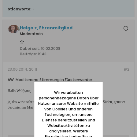
Stichworte:
-
Helga +, Ehrenmitglied
Moderatorin
Dabei seit:
10.02.2008
Beiträge:
1948
23.06.2014, 20:11
#2
AW: Mediterrane Stimmung in Fürstenwerder
Hallo Wolfgang,
Wir verarbeiten
personenbezogene Daten über
ja, das wirkt sehr mediterran. Zum Vergleich einige Foto aus dem Süden, genauer
Nutzer unserer Website mithilfe
Sardinien im Mai
von Cookies und anderen
Technologien, um unsere
Dienste bereitzustellen und
Websiteaktivitäten zu
analysieren. Weitere
Einzelheiten finden Sie in