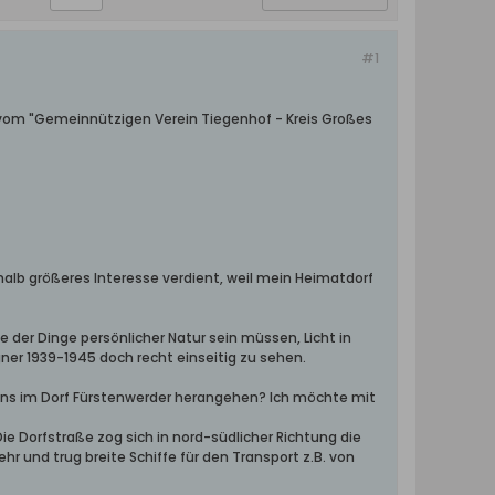
#1
 vom "Gemeinnützigen Verein Tiegenhof - Kreis Großes
alb größeres Interesse verdient, weil mein Heimatdorf
 der Dinge persönlicher Natur sein müssen, Licht in
er 1939-1945 doch recht einseitig zu sehen.
s im Dorf Fürstenwerder herangehen? Ich möchte mit
ie Dorfstraße zog sich in nord-südlicher Richtung die
 und trug breite Schiffe für den Transport z.B. von