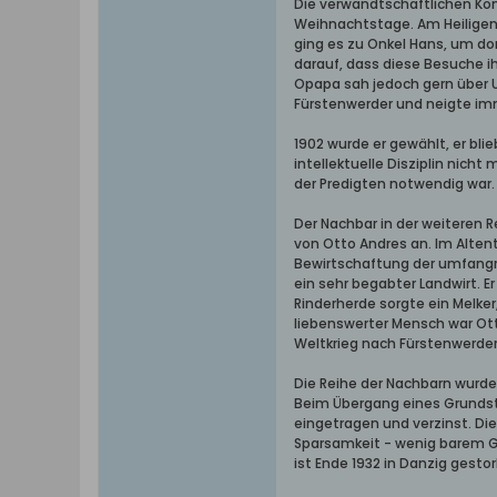
Die verwandtschaftlichen Ko
Weihnachtstage. Am Heiligen A
ging es zu Onkel Hans, um do
darauf, dass diese Besuche i
Opapa sah jedoch gern über U
Fürstenwerder und neigte im
1902 wurde er gewählt, er bli
intellektuelle Disziplin nicht
der Predigten notwendig war. 
Der Nachbar in der weiteren R
von Otto Andres an. Im Altent
Bewirtschaftung der umfangre
ein sehr begabter Landwirt. E
Rinderherde sorgte ein Melker
liebenswerter Mensch war Ott
Weltkrieg nach Fürstenwerder
Die Reihe der Nachbarn wurde
Beim Übergang eines Grundst
eingetragen und verzinst. Die
Sparsamkeit - wenig barem Ge
ist Ende 1932 in Danzig gest