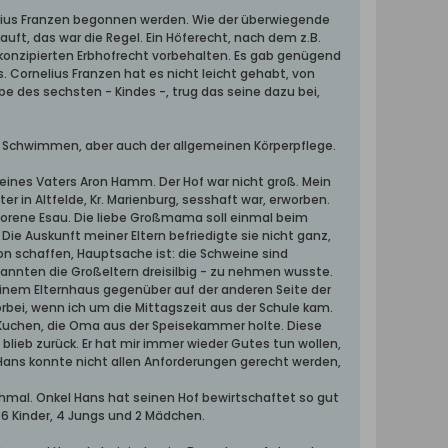
nelius Franzen begonnen werden. Wie der überwiegende
uft, das war die Regel. Ein Höferecht, nach dem z.B.
3 konzipierten Erbhofrecht vorbehalten. Es gab genügend
. Cornelius Franzen hat es nicht leicht gehabt, von
be des sechsten - Kindes -, trug das seine dazu bei,
s Schwimmen, aber auch der allgemeinen Körperpflege.
ines Vaters Aron Hamm. Der Hof war nicht groß. Mein
r in Altfelde, Kr. Marienburg, sesshaft war, erworben.
borene Esau. Die liebe Großmama soll einmal beim
e Auskunft meiner Eltern befriedigte sie nicht ganz,
on schaffen, Hauptsache ist: die Schweine sind
nannten die Großeltern dreisilbig - zu nehmen wusste.
inem Elternhaus gegenüber auf der anderen Seite der
bei, wenn ich um die Mittagszeit aus der Schule kam.
Kuchen, die Oma aus der Speisekammer holte. Diese
blieb zurück. Er hat mir immer wieder Gutes tun wollen,
 Hans konnte nicht allen Anforderungen gerecht werden,
chmal. Onkel Hans hat seinen Hof bewirtschaftet so gut
 6 Kinder, 4 Jungs und 2 Mädchen.