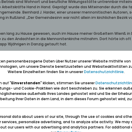
n Betrieb sind Wohnort und berufliche Wirkungsstätte untrennbar mitei
Arbeitskräfte Hand in Hand. Geprägt wurde das Miteinander durch die fa
emeinde. Bernhard J. Harder, einer unserer mennonitischen Autoren, sagt
 in Rußland: „Der Gemeindesinn war nicht allein im kirchlichen Bezirk
eben lang zu Hause gewesen, auch im Hause meiner Großeltern Wienß in Da
 zu den Andachten in die Mennonitenkirche mitnahm. Dort hörte ich oft 
app 16jährigen in Danzig getauft hat.
htige Leute gewesen, sowohl als Landwirte als auch als Kaufleute. Ihre An
Prädestinationslehre fühlten sie sich in ihrer äußeren Lebenshaltung 
iten personenbezogene Daten über Nutzer unserer Website mithilfe von
achten. Das traf u.a. auch auf jene Familienangehörigen zu, die vor - vo
nologien, um unsere Dienste bereitzustellen und Websiteaktivitäten zu
ich in der Wohnung meiner Großeltern Wienß in Danzig den Erzählungen ü
Weitere Einzelheiten finden Sie in unserer
Datenschutzrichtlinie
.
 auf "
Einverstanden
" klicken, stimmen Sie unserer
Datenschutzrichtlin
stellen, wie unsere ostdeutschen vorkriegszeitlichen Landwirte heute in
tungs- und Cookie-Praktiken wie dort beschrieben zu. Sie erkennen auß
leinen Teil sind sie nach der Vertreibung beruflich Landwirte geblieben
öglicherweise außerhalb Ihres Landes gehostet wird und Sie der Erhebu
te zu bleiben. Der Grund und Boden für einen Neubeginn im Westen fehlte
beitung Ihrer Daten in dem Land, in dem dieses Forum gehostet wird, 
 innere Unabhängigkeit, die in einer immer arbeitsteiligeren Welt abneh
che Familie. Eine optimistische Grundnatur ließ uns Widrigkeiten überw
sonal data about users of our site, through the use of cookies and othe
ober 1923 z.B. gehörte. Die Versicherungssumme - ausgezahlt nach der W
ur services, personalize advertising, and to analyze site activity. We may 
au stellte die Lebensversicherungsanstalt Westpreußen Mittel zur Verfüg
ut our users with our advertising and analytics partners. For additional d
s 1929 ging es dann wirtschaftlich noch aufwärts. Man konnte auch als L