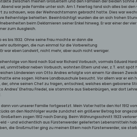
ntakte zwischen meinen Großeltern und den Familien der beiden Söhne A
bend war jede Familie unter sich. Am 1. Feiertag fand sich alles bei de
rt zu schauen, was der Weihnachtsmann gebracht hatte. Dies war wechsels
hre Reihenfolge behielten. Beeinträchtigt wurden die an sich frohen Stu
nebenheiten beim Deklamieren seiner Enkel hinweg. Er war einer der vi
mer zum Ausgleich.
eb es bis 1932. Ohne seine Frau mochte er dann die
 mehr aufbringen, die nun einmal für die Vorbereitung
Er war eben Landwirt, nicht mehr, aber auch nicht weniger.
eihenfolge von Nord nach Süd war Richard Vorbusch, vormals Eduard Harde
eil, unmittelbar neben Vorbusch, wohnten Eltern und vier, z.T. erst spä
ichen Ländereien von Otto Andres erfolgte von einem für diesen Zweck z
r hatte eine sogen. Höhere Landbauschule besucht. Vor allem war er ein h
, der, ohne seinen Chef zu fragen, entschied, welches eben geborene Stie
o Andres' Ehefrau Friedel, sie stammte aus Siebenbürgen, war dort Lehr
.
 dann von unserer Familie fortgesetzt. Mein Vater hatte den Hof 1912 vo
ücks an den Nachfolger wurde zunächst ein größerer Betrag bar angezah
 Großeltern zogen 1912 nach Danzig. Beim Währungsschnitt 1923 verloren si
ld - und wöchentlich aus Fürstenwerder gelieferten Lebensmitteln habe
orben, die Großmutter ging zu meinen Eltern nach Fürstenwerder, sie sta