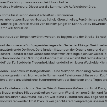
ines Deichhauptmannes vergleichbar - hatte
Kreises Marienburg. Dieser war die kommunale Aufsichtsbehörde.
le Name lässt schon darauf schließen - war immer
, aber etwas Eigenes. Gustav Schulz übersah alles, Persönliches und Fac
 Nachfolger. Der Hof wurde von seinem jüngsten Sohn Gustav bewirtschaf
rat Willi Schulz an.
rfgasthaus van Bergen erwähnt werden, es lag jenseits der Straße. Es hatt
 auf der unserem Dorf gegenüberliegenden Seite der Elbinger Weichsel 
anzutreffende Dorfkrug. Dort fanden Sitzungen der Organe unserer Geme
schaft. Pächter dieser Genossenschaft war Otto Ingold,ein Schweizer, d
leichen konnte. Den Sitzungsteilnehmern wurde ein mit Butter bestrichen
l“ der Fa. Stobbe in Tiegenhof. Machandel ist ein klarer Wacholder-Schna
 dann - ebenfalls im Dorfgasthaus - eine Marzipan-Verlosung, Verwürfel
ge vorgezeichnet. Man wusste Namen und Telefonanschlüsse von Kaufleu
. Börse, eine unverbindliche Zusammenkunft der Nachbarn ohne Tagesor
ern. Es stehen noch aus: Gustav Wienß, Hermann Klaßen und Ernst Dyck,
te Bruder meines Pflegegroßvaters Hermann Wienß, ein persönlich und f
 besten Jahren 365 Pfund, die Zahl war leicht zu behalten: 365 Tage hat
on Fürstenwerder, Ernst Dyck. Er war geachteter Laienprediger unsere