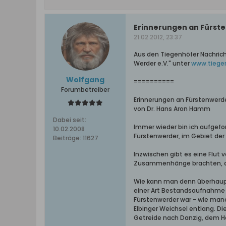
Erinnerungen an Fürst
21.02.2012, 23:37
Aus den Tiegenhöfer Nachric
Werder e.V." unter
www.tiege
Wolfgang
==========
Forumbetreiber
Erinnerungen an Fürstenwerd
von Dr. Hans Aron Hamm
Dabei seit:
Immer wieder bin ich aufgefo
10.02.2008
Fürstenwerder, im Gebiet der
Beiträge:
11627
Inzwischen gibt es eine Flut 
Zusammenhänge brachten, die 
Wie kann man denn überhaup
einer Art Bestandsaufnahme d
Fürstenwerder war - wie manch
Elbinger Weichsel entlang. Di
Getreide nach Danzig, dem Ha