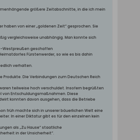
mmenhängende größere Zeitabschnitte, in die ich mein
ler haben von einer „goldenen Zeit“ gesprochen. Sie
mäßig vergleichsweise unabhängig. Man konnte sich
zig-Westpreußen geschaffen
Heimatdorfes Fürstenwerder, so wie es bis dahin
edlich verhalten.
 die Produkte. Die Verbindungen zum Deutschen Reich
 waren teilweise hoch verschuldet. Insofern begrüßten
ündel von Entschuldungsmaßnahmen. Diese
dwirt konnten davon ausgehen, dass die Betriebe
hon früh machte sich in unserer bäuerlichen Welt eine
er. In einer Diktatur gibt es für den einzelnen kein
ungen als „Zu Hause“ staatliche
erheit in der Unsicherheit“.