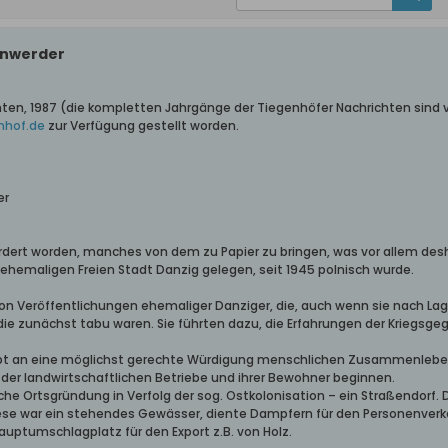
enwerder
hten, 1987 (die kompletten Jahrgänge der Tiegenhöfer Nachrichten sind
nhof.de
zur Verfügung gestellt worden.
er
rdert worden, manches von dem zu Papier zu bringen, was vor allem desh
 ehemaligen Freien Stadt Danzig gelegen, seit 1945 polnisch wurde.
von Veröffentlichungen ehemaliger Danziger, die, auch wenn sie nach Lage
zunächst tabu waren. Sie führten dazu, die Erfahrungen der Kriegsgegn
t an eine möglichst gerechte Würdigung menschlichen Zusammenleben
er landwirtschaftlichen Betriebe und ihrer Bewohner beginnen.
e Ortsgründung in Verfolg der sog. Ostkolonisation – ein Straßendorf. D
ese war ein stehendes Gewässer, diente Dampfern für den Personenverkehr
uptumschlagplatz für den Export z.B. von Holz.