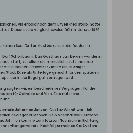
hliches. Als er bald nach dem 1. Weltkrieg starb, hatte
tet. Dieser starb vergleichsweise früh im Januar 1925.
e keinen Saal für Tanzlustbarkeiten, die fanden im
im Dorf Schönbaum. Das Gasthaus van Bergen war der in
inde statt, vor allem die monatlich stattfindende
er mit niedrigen Schweizer Zinsen ein etwaiges
es Stück Käse als Unterlage gereicht für den späteren
ps, der in der Regel gut vertragen wird.
ung sagten wir, ein bescheidenes Vergnügen. Für die
ten für Getreide und Vieh. Eine nützliche
dnung.
 vormals Johannes Janzen. Gustav Wienß war - ich
achlich gediegener Mensch. Sein Nachbar war Hermann
 das Jahr. Ich komme zum letzten Nachbarn in Richtung
r Mennonitengemeinde, Nachfolger meines Großvaters