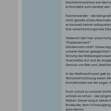
Deichrentmeisters war dem e
er Kontakte zum Landrat des 
Fürstenwerder - der klangvol
nicht gerade etwas Besonderes
er insoweit keinen adäquaten
Das verantwortungsvolle Erbe t
Vielleicht darf hier unser Do
"Etablissement"
Grindemann statt. Dieser lag
unserer Heimat gelegentlich 
Sitzung der Molkereigenossen
finanzielles Auf und Ab ausg
Genuss von Bier und „Machande
In der Weihnachtszeit gab es
Wirtschaftsführung waren We
Kontaktstelle war die sogen
Doch zurück zu unseren Dörfl
schrieb es schon - der jüngs
Klaßen. Dieser wog in seinen
Rotebude, dem Ortsausgang v
Aron Hamm.