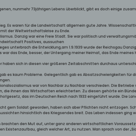
genen, nunmehr 73jährigen Lebens überblickt, gibt es doch einige zusa
rieg. Es waren für die Landwirtschaft allgemein gute Jahre. Wissenschaft
 mit der Weltwirtschaftskrise zu Ende.
alismus. Danzig war eine Freie Stadt. Sie war politisch und verwaltungs
andwirtschaft Positives, aussuchen
rieges unterbrach die Entwicklung,am 1.9.1939 wurde der Reichsgau Dan
es war das Ende, besser, der Untergang meiner Heimat, das Ende meines 
r haben sich in diesen vier größeren Zeitabschnitten durchaus unterschi
19 gab es kaum Probleme. Gelegentlich gab es Absatzschwierigkeiten für
ungen.
tionalsozialismus war von Nachbar zu Nachbar verschieden. Die Betriebe
n, die ihnen das Wirtschaften erleichterten. Zu diesen gehörte ein B
hofgesetz, das im Deutschen Reich nach 1933 eingeführt wurde. Die Lan
icht gern Soldat geworden, haben sich aber Pflichten nicht entzogen. Sc
ssichten hinsichtlich des Kriegsendes breit. Das Leben indessen ging weit
 brachten den Mut auf, unter ganz anderen wirtschaftlichen Voraussetz
Existenzaufbau, gleich welcher Art, zu nutzen. Man sprach von der „Sich