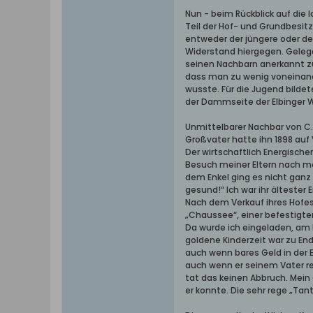
Nun - beim Rückblick auf die
Teil der Hof- und Grundbesitz
entweder der jüngere oder de
Widerstand hiergegen. Gelegen
seinen Nachbarn anerkannt zu 
dass man zu wenig voneinan
wusste. Für die Jugend bilde
der Dammseite der Elbinger 
Unmittelbarer Nachbar von C.
Großvater hatte ihn 1898 auf 
Der wirtschaftlich Energisch
Besuch meiner Eltern nach me
dem Enkel ging es nicht ganz 
gesund!“ Ich war ihr ältester
Nach dem Verkauf ihres Hofe
„Chaussee“, einer befestigte
Da wurde ich eingeladen, am
goldene Kinderzeit war zu End
auch wenn bares Geld in der 
auch wenn er seinem Vater rec
tat das keinen Abbruch. Mein
er konnte. Die sehr rege „Tan