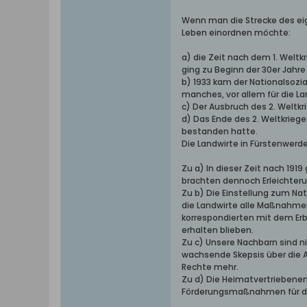
Wenn man die Strecke des ei
Leben einordnen möchte:
a) die Zeit nach dem 1. Weltk
ging zu Beginn der 30er Jahre
b) 1933 kam der Nationalsozi
manches, vor allem für die L
c) Der Ausbruch des 2. Weltk
d) Das Ende des 2. Weltkrieg
bestanden hatte.
Die Landwirte in Fürstenwerde
Zu a) In dieser Zeit nach 19
brachten dennoch Erleichter
Zu b) Die Einstellung zum Na
die Landwirte alle Maßnahme
korrespondierten mit dem Erb
erhalten blieben.
Zu c) Unsere Nachbarn sind n
wachsende Skepsis über die Au
Rechte mehr.
Zu d) Die Heimatvertriebenen
Förderungsmaßnahmen für den 