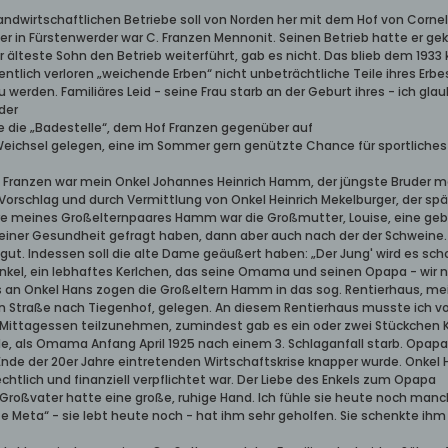
 landwirtschaftlichen Betriebe soll von Norden her mit dem Hof von Cor
er in Fürstenwerder war C. Franzen Mennonit. Seinen Betrieb hatte er geka
r älteste Sohn den Betrieb weiterführt, gab es nicht. Das blieb dem 193
tlich verloren „weichende Erben“ nicht unbeträchtliche Teile ihres Erbes
werden. Familiäres Leid - seine Frau starb an der Geburt ihres - ich glau
der
te die „Badestelle“, dem Hof Franzen gegenüber auf
Weichsel gelegen, eine im Sommer gern genützte Chance für sportliche
 Franzen war mein Onkel Johannes Heinrich Hamm, der jüngste Bruder me
Vorschlag und durch Vermittlung von Onkel Heinrich Mekelburger, der späte
ere meines Großelternpaares Hamm war die Großmutter, Louise, eine ge
iner Gesundheit gefragt haben, dann aber auch nach der der Schweine. Di
gut. Indessen soll die alte Dame geäußert haben: „Der Jung' wird es sch
 Enkel, ein lebhaftes Kerlchen, das seine Omama und seinen Opapa - wir 
s an Onkel Hans zogen die Großeltern Hamm in das sog. Rentierhaus, me
n Straße nach Tiegenhof, gelegen. An diesem Rentierhaus musste ich vor
 Mittagessen teilzunehmen, zumindest gab es ein oder zwei Stückchen 
e, als Omama Anfang April 1925 nach einem 3. Schlaganfall starb. Opapa 
Ende der 20er Jahre eintretenden Wirtschaftskrise knapper wurde. Onkel
htlich und finanziell verpflichtet war. Der Liebe des Enkels zum Opapa
 Großvater hatte eine große, ruhige Hand. Ich fühle sie heute noch man
te Meta“ - sie lebt heute noch - hat ihm sehr geholfen. Sie schenkte ihm