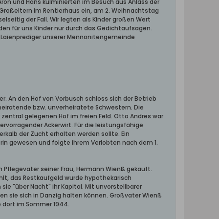
ron und Hans kulminierten im Besuch aus Anlass der
n Großeltern im Rentierhaus ein, am 2. Weihnachtstag
eitig der Fall. Wir legten als Kinder großen Wert
nden für uns Kinder nur durch das Gedichtaufsagen.
er Laienprediger unserer Mennonitengemeinde
r. An den Hof von Vorbusch schloss sich der Betrieb
t heiratende bzw. unverheiratete Schwestern. Die
entral gelegenen Hof im freien Feld. Otto Andres war
ervorragender Ackerwirt. Für die leistungsfähige
rkalb der Zucht erhalten werden sollte. Ein
erin gewesen und folgte ihrem Verlobten nach dem 1.
m Pflegevater seiner Frau, Hermann Wienß gekauft.
lt, das Restkaufgeld wurde hypothekarisch
e "über Nacht" ihr Kapital. Mit unvorstellbarer
n sie sich in Danzig halten können. Großvater Wienß
rb dort im Sommer 1944.