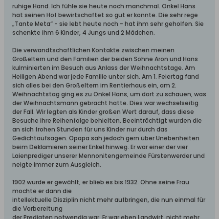
ruhige Hand. Ich fühle sie heute noch manchmal. Onkel Hans
hat seinen Hof bewirtschaftet so gut er konnte. Die sehr rege
„Tante Meta“ - sie lebt heute noch - hat ihm sehr geholfen. Sie
schenkte ihm 6 Kinder, 4 Jungs und 2 Mädchen.
Die verwandtschaftlichen Kontakte zwischen meinen
Großeltern und den Familien der beiden Söhne Aron und Hans
kulminierten im Besuch aus Anlass der Weihnachtstage. Am
Heiligen Abend war jede Familie unter sich. Am 1. Feiertag fand
sich alles bei den Großeltern im Rentierhaus ein, am 2.
Weihnachtstag ging es zu Onkel Hans, um dort zu schauen, was
der Weihnachtsmann gebracht hatte. Dies war wechselseitig
der Fall. Wir legten als Kinder großen Wert darauf, dass diese
Besuche ihre Reihenfolge behielten. Beeinträchtigt wurden die
an sich frohen Stunden für uns Kinder nur durch das
Gedichtaufsagen. Opapa sah jedoch gern über Unebenheiten
beim Deklamieren seiner Enkel hinweg. Er war einer der vier
Laienprediger unserer Mennonitengemeinde Fürstenwerder und
neigte immer zum Ausgleich.
1902 wurde er gewählt, er blieb es bis 1932. Ohne seine Frau
mochte er dann die
intellektuelle Disziplin nicht mehr aufbringen, die nun einmal für
die Vorbereitung
der Predigten notwendig war. Er war eben Landwirt, nicht mehr,