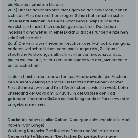
die Betriebe erhalten blieben.
Zu c) Unsere Nachbarn sind nicht gern Soldat geworden, haben
sich aber Pflichten nicht entzogen. Schon früh machte sich in
unserer bäuerlichen Welt eine wachsende Skepsis über die
Aussichten hinsichtlich des Kriegsendes breit. Das Leben
indessen ging weiter. In einer Diktatur gibt es für den einzelnen
kein Rechte mehr.
Zu d) Die Heimatvertriebenen brachten den Mut auf, unter ganz
anderen wirtschaftlichen Voraussetzungen als „Zu Hause“
staatliche Förderungsmaßnahmen für den Existenzaufbau,
gleich welcher Art, zu nutzen. Man sprach von der „Sicherheit in
der Unsicherheit“.
Leider ist nicht allen Landwirten aus Fürstenwerder die Flucht in
den Westen gelungen. Cornelius Franzen mit seiner Tochter,
Ernst Schneidewind und Ernst Dyck haben, soviel ich weiß, beim
Untergang der Goya am 16.4.1945 in der Ostsee den Tod
gefunden. Hermann Klaßen soll bei Kriegsende in Fürstenwerder
umgekommen sein.
Das ist die höchste aller Gaben: Geborgen sein und eine Heimat
haben (Carl Lange)
Wolfgang Naujocks: Zertifizierter Führer und Volontär in der
Gedenkstätte/Museum "Deutsches Konzentrationslager