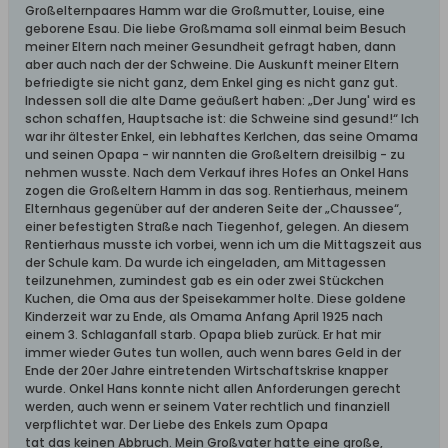
Großelternpaares Hamm war die Großmutter, Louise, eine
geborene Esau. Die liebe Großmama soll einmal beim Besuch
meiner Eltern nach meiner Gesundheit gefragt haben, dann
aber auch nach der der Schweine. Die Auskunft meiner Eltern
befriedigte sie nicht ganz, dem Enkel ging es nicht ganz gut.
Indessen soll die alte Dame geäußert haben: „Der Jung' wird es
schon schaffen, Hauptsache ist: die Schweine sind gesund!“ Ich
war ihr ältester Enkel, ein lebhaftes Kerlchen, das seine Omama
und seinen Opapa - wir nannten die Großeltern dreisilbig - zu
nehmen wusste. Nach dem Verkauf ihres Hofes an Onkel Hans
zogen die Großeltern Hamm in das sog. Rentierhaus, meinem
Elternhaus gegenüber auf der anderen Seite der „Chaussee“,
einer befestigten Straße nach Tiegenhof, gelegen. An diesem
Rentierhaus musste ich vorbei, wenn ich um die Mittagszeit aus
der Schule kam. Da wurde ich eingeladen, am Mittagessen
teilzunehmen, zumindest gab es ein oder zwei Stückchen
Kuchen, die Oma aus der Speisekammer holte. Diese goldene
Kinderzeit war zu Ende, als Omama Anfang April 1925 nach
einem 3. Schlaganfall starb. Opapa blieb zurück. Er hat mir
immer wieder Gutes tun wollen, auch wenn bares Geld in der
Ende der 20er Jahre eintretenden Wirtschaftskrise knapper
wurde. Onkel Hans konnte nicht allen Anforderungen gerecht
werden, auch wenn er seinem Vater rechtlich und finanziell
verpflichtet war. Der Liebe des Enkels zum Opapa
tat das keinen Abbruch. Mein Großvater hatte eine große,