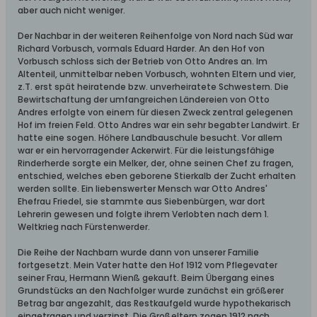
aber auch nicht weniger.
Der Nachbar in der weiteren Reihenfolge von Nord nach Süd war
Richard Vorbusch, vormals Eduard Harder. An den Hof von
Vorbusch schloss sich der Betrieb von Otto Andres an. Im
Altenteil, unmittelbar neben Vorbusch, wohnten Eltern und vier,
z.T. erst spät heiratende bzw. unverheiratete Schwestern. Die
Bewirtschaftung der umfangreichen Ländereien von Otto
Andres erfolgte von einem für diesen Zweck zentral gelegenen
Hof im freien Feld. Otto Andres war ein sehr begabter Landwirt. Er
hatte eine sogen. Höhere Landbauschule besucht. Vor allem
war er ein hervorragender Ackerwirt. Für die leistungsfähige
Rinderherde sorgte ein Melker, der, ohne seinen Chef zu fragen,
entschied, welches eben geborene Stierkalb der Zucht erhalten
werden sollte. Ein liebenswerter Mensch war Otto Andres'
Ehefrau Friedel, sie stammte aus Siebenbürgen, war dort
Lehrerin gewesen und folgte ihrem Verlobten nach dem 1.
Weltkrieg nach Fürstenwerder.
Die Reihe der Nachbarn wurde dann von unserer Familie
fortgesetzt. Mein Vater hatte den Hof 1912 vom Pflegevater
seiner Frau, Hermann Wienß gekauft. Beim Übergang eines
Grundstücks an den Nachfolger wurde zunächst ein größerer
Betrag bar angezahlt, das Restkaufgeld wurde hypothekarisch
eingetragen und verzinst. Die Großeltern zogen 1912 nach