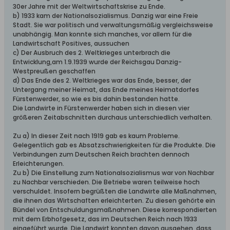
30er Jahre mit der Weltwirtschaftskrise zu Ende.
b) 1933 kam der Nationalsozialismus. Danzig war eine Freie
Stadt. Sie war politisch und verwaltungsmäßig vergleichsweise
unabhängig. Man konnte sich manches, vor allem für die
Landwirtschaft Positives, aussuchen
c) Der Ausbruch des 2. Weltkrieges unterbrach die
Entwicklung,am 1.9.1939 wurde der Reichsgau Danzig-
Westpreußen geschaffen
d) Das Ende des 2. Weltkrieges war das Ende, besser, der
Untergang meiner Heimat, das Ende meines Heimatdorfes
Fürstenwerder, so wie es bis dahin bestanden hatte.
Die Landwirte in Fürstenwerder haben sich in diesen vier
größeren Zeitabschnitten durchaus unterschiedlich verhalten.
Zu a) In dieser Zeit nach 1919 gab es kaum Probleme.
Gelegentlich gab es Absatzschwierigkeiten für die Produkte. Die
Verbindungen zum Deutschen Reich brachten dennoch
Erleichterungen.
Zu b) Die Einstellung zum Nationalsozialismus war von Nachbar
zu Nachbar verschieden. Die Betriebe waren teilweise hoch
verschuldet. Insofern begrüßten die Landwirte alle Maßnahmen,
die ihnen das Wirtschaften erleichterten. Zu diesen gehörte ein
Bündel von Entschuldungsmaßnahmen. Diese korrespondierten
mit dem Erbhofgesetz, das im Deutschen Reich nach 1933
eingeführt wurde. Die Landwirt konnten davon ausgehen, dass