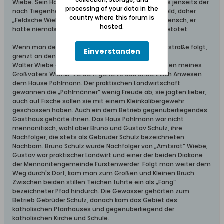
Wiebe. Sein Hof lag ähnlich wie der von Otto Andres jenseits der
processing of your data in the
nach Tiegenhof führenden Chaussee im sogen. Feld, daher
country where this forum is
„Feldsche Wieb“ genannt. Er war ein gemütvoller Mensch, er
hosted.
hätte niemals einem seiner Nachbarn den Hund getötet.
Wenn man der eingeschlagenen Richtung der Dorfstraße folgt,
Einverstanden
grenzt an den Hof von
Walter Wiebe der Betrieb der Gebrüder Schulz, Neffen meines
Großvaters Wienß. Vordem gehörte das ansehnlich Anwesen
dem Hause Pohlmann. Der praktischen Landwirtschaft
gewannen die „Pohlmänner“ wenig Freude ab, sie jagten lieber,
auch auf Fische sollen sie mit einem Kleinkalibergewehr
geschossen haben. Auch ein dem Betrieb gegenüberliegendes
Gasthaus gehörte ihnen. Das Haus Pohlmann war nicht
mennonitisch, wohl aber Bruno und Gustav Schulz, ihre
Nachfolger, die stets als Gebrüder Schulz bezeichneten
Nachbarn. Bruno Schulz wurde Nachfolger von „Amtsrat“ Wiebe,
Gustav war praktischer Landwirt und einer der beiden Diakone
der Mennonitengemeinde Fürstenwerder. Folgt man weiter dem
Weg durch's Dorf, kam man zum Großen und Kleinen Bruch.
Zwischen beiden stillen Teichen führte ein als „Fang“
bezeichneter Pfad hindurch. Die Gewässer gehörten zum
Betrieb Gebrüder Schulz, danach kam das Gebiet des
katholischen Pfarrhauses und gegenüberliegend der
katholischen Kirche und Schule.