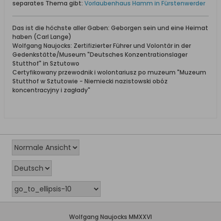
separates Thema gibt:
Vorlaubenhaus Hamm in Fürstenwerder
Das ist die höchste aller Gaben: Geborgen sein und eine Heimat
haben (Carl Lange)
Wolfgang Naujocks: Zertifizierter Führer und Volontär in der
Gedenkstätte/Museum "Deutsches Konzentrationslager
Stutthof" in Sztutowo
Certyfikowany przewodnik i wolontariusz po muzeum "Muzeum
Stutthof w Sztutowie - Niemiecki nazistowski obóz
koncentracyjny i zagłady"
Wolfgang Naujocks MMXXVI