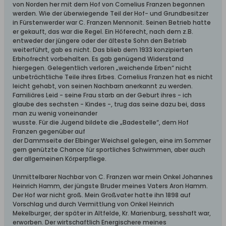
von Norden her mit dem Hof von Cornelius Franzen begonnen
werden. Wie der überwiegende Teil der Hof- und Grundbesitzer
in Fürstenwerder war C. Franzen Mennonit. Seinen Betrieb hatte
er gekauft, das war die Regel. Ein Höferecht, nach dem z.B.
entweder der jüngere oder der älteste Sohn den Betrieb
weiterführt, gab es nicht. Das blieb dem 1933 konzipierten
Erbhofrecht vorbehalten. Es gab genügend Widerstand
hiergegen. Gelegentlich verloren „weichende Erben“ nicht
unbeträchtliche Teile ihres Erbes. Cornelius Franzen hat es nicht
leicht gehabt, von seinen Nachbarn anerkannt zu werden.
Familiäres Leid - seine Frau starb an der Geburt ihres - ich
glaube des sechsten - Kindes -, trug das seine dazu bei, dass
man zu wenig voneinander
wusste. Für die Jugend bildete die „Badestelle“, dem Hof
Franzen gegenüber auf
der Dammseite der Elbinger Weichsel gelegen, eine im Sommer
gern genützte Chance für sportliches Schwimmen, aber auch
der allgemeinen Körperpflege.
Unmittelbarer Nachbar von C. Franzen war mein Onkel Johannes
Heinrich Hamm, der jüngste Bruder meines Vaters Aron Hamm.
Der Hof war nicht groß. Mein Großvater hatte ihn 1898 auf
Vorschlag und durch Vermittlung von Onkel Heinrich
Mekelburger, der später in Altfelde, Kr. Marienburg, sesshaft war,
erworben. Der wirtschaftlich Energischere meines