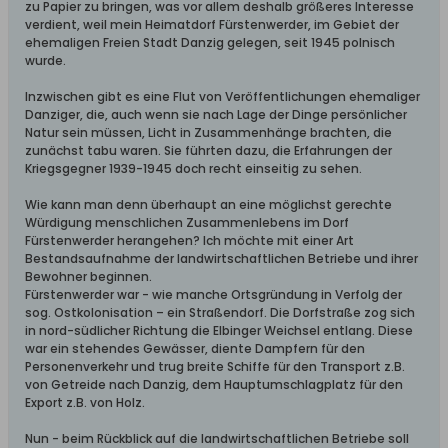
zu Papier zu bringen, was vor allem deshalb größeres Interesse
verdient, weil mein Heimatdorf Fürstenwerder, im Gebiet der
ehemaligen Freien Stadt Danzig gelegen, seit 1945 polnisch
wurde.
Inzwischen gibt es eine Flut von Veröffentlichungen ehemaliger
Danziger, die, auch wenn sie nach Lage der Dinge persönlicher
Natur sein müssen, Licht in Zusammenhänge brachten, die
zunächst tabu waren. Sie führten dazu, die Erfahrungen der
Kriegsgegner 1939-1945 doch recht einseitig zu sehen.
Wie kann man denn überhaupt an eine möglichst gerechte
Würdigung menschlichen Zusammenlebens im Dorf
Fürstenwerder herangehen? Ich möchte mit einer Art
Bestandsaufnahme der landwirtschaftlichen Betriebe und ihrer
Bewohner beginnen.
Fürstenwerder war - wie manche Ortsgründung in Verfolg der
sog. Ostkolonisation – ein Straßendorf. Die Dorfstraße zog sich
in nord-südlicher Richtung die Elbinger Weichsel entlang. Diese
war ein stehendes Gewässer, diente Dampfern für den
Personenverkehr und trug breite Schiffe für den Transport z.B.
von Getreide nach Danzig, dem Hauptumschlagplatz für den
Export z.B. von Holz.
Nun - beim Rückblick auf die landwirtschaftlichen Betriebe soll