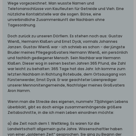
Wege vorgezeichnet. Man wusste Namen und
Telefonanschlüsse von Kaufleuten für Getreide und Vieh. Eine
nützliche Kontaktstelle war die sogen. Börse, eine
unverbindliche Zusammenkunft der Nachbarn ohne
Tagesordnung.
Doch zurück zu unseren Dörflern. Es stehen noch aus: Gustav
Wienß, Hermann Klaßen und Ernst Dyck, vormals Johannes
Janzen. Gustav Wienß war - ich schrieb es schon - der jüngste
Bruder meines Pflegegroßvaters Hermann Wienß, ein persönlich
und fachlich gediegener Mensch. Sein Nachbar war Hermann
Klaßen. Dieser wog in seinen besten Jahren 365 Pfund, die Zahl
war leicht zu behalten: 365 Tage hat das Jahr. Ich komme zum
letzten Nachbarn in Richtung Rotebude, dem Ortsausgang von
Fürstenwerder, Ernst Dyck. Er war geachteter Laienprediger
unserer Mennonitengemeinde, Nachfolger meines Großvaters
Aron Hamm.
Wenn man die Strecke des eigenen, nunmehr 73jährigen Lebens
überblickt, gibt es doch einige zusammenhängende größere
Zeitabschnitte, in die ich mein Leben einordnen möchte:
a) die Zeit nach dem 1. Weltkrieg. Es waren für die
Landwirtschaft allgemein gute Jahre. Wissenschaftler haben
von einer „goldenen Zeit“ gesprochen. Sie ging zu Beginn der