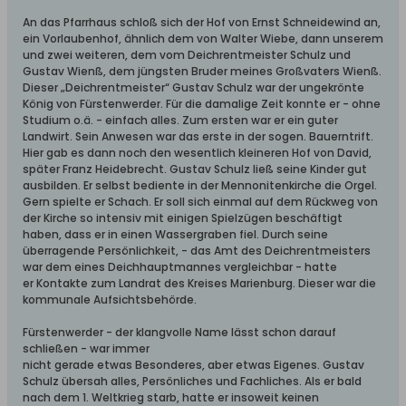
An das Pfarrhaus schloß sich der Hof von Ernst Schneidewind an,
ein Vorlaubenhof, ähnlich dem von Walter Wiebe, dann unserem
und zwei weiteren, dem vom Deichrentmeister Schulz und
Gustav Wienß, dem jüngsten Bruder meines Großvaters Wienß.
Dieser „Deichrentmeister“ Gustav Schulz war der ungekrönte
König von Fürstenwerder. Für die damalige Zeit konnte er - ohne
Studium o.ä. - einfach alles. Zum ersten war er ein guter
Landwirt. Sein Anwesen war das erste in der sogen. Bauerntrift.
Hier gab es dann noch den wesentlich kleineren Hof von David,
später Franz Heidebrecht. Gustav Schulz ließ seine Kinder gut
ausbilden. Er selbst bediente in der Mennonitenkirche die Orgel.
Gern spielte er Schach. Er soll sich einmal auf dem Rückweg von
der Kirche so intensiv mit einigen Spielzügen beschäftigt
haben, dass er in einen Wassergraben fiel. Durch seine
überragende Persönlichkeit, - das Amt des Deichrentmeisters
war dem eines Deichhauptmannes vergleichbar - hatte
er Kontakte zum Landrat des Kreises Marienburg. Dieser war die
kommunale Aufsichtsbehörde.
Fürstenwerder - der klangvolle Name lässt schon darauf
schließen - war immer
nicht gerade etwas Besonderes, aber etwas Eigenes. Gustav
Schulz übersah alles, Persönliches und Fachliches. Als er bald
nach dem 1. Weltkrieg starb, hatte er insoweit keinen