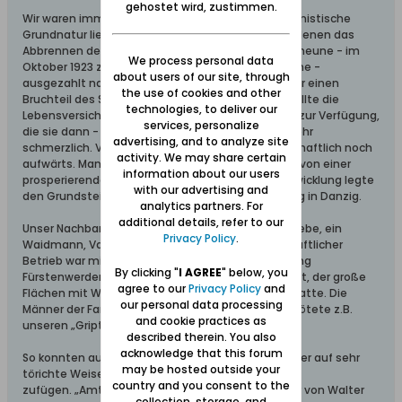
gehostet wird, zustimmen.
Wir waren immer eine glückliche Familie. Eine optimistische
Grundnatur ließ uns Widrigkeiten überwinden, zu denen das
Abbrennen der Wirtschaftsgebäude - Stall und Scheune - im
We process personal data
Oktober 1923 z.B. gehörte. Die Versicherungssumme -
about users of our site, through
ausgezahlt nach der Währungsreform - deckte nur einen
the use of cookies and other
Bruchteil des Schadens. Für den Wiederaufbau stellte die
technologies, to deliver our
Lebensversicherungsanstalt Westpreußen Mittel zur Verfügung,
services, personalize
die sie dann - 1930 - kündigte; für meinen Vater sehr
advertising, and to analyze site
schmerzlich. Von 1923 bis 1929 ging es dann wirtschaftlich noch
activity. We may share certain
aufwärts. Man konnte auch als Landwirt recht gut von einer
information about our users
prosperierenden Volkswirtschaft leben. Diese Entwicklung legte
with our advertising and
den Grundstein zu meiner schulischen Entwicklung in Danzig.
analytics partners. For
additional details, refer to our
Unser Nachbar in südlicher Richtung war Walter Wiebe, ein
Privacy Policy
.
Waidmann, Vater von 10 Kindern. Sein landwirtschaftlicher
Betrieb war mit einer der ältesten in der Gemarkung
By clicking "
I AGREE
" below, you
Fürstenwerder. Walter Wiebe war ein guter Landwirt, der große
agree to our
Privacy Policy
and
Flächen mit Weißkohl bebaute und gute Erträge hatte. Die
our personal data processing
Männer der Familie Wiebe schossen gern. Walter tötete z.B.
and cookie practices as
unseren „Gripto“, einen sehr edlen Schäferhund.
described therein. You also
acknowledge that this forum
So konnten auch mennonitische Nachbarn einander auf sehr
may be hosted outside your
törichte Weise Schaden
country and you consent to the
zufügen. „Amtsrat“ Johannes Wiebe war der Vater von Walter
collection, storage, and