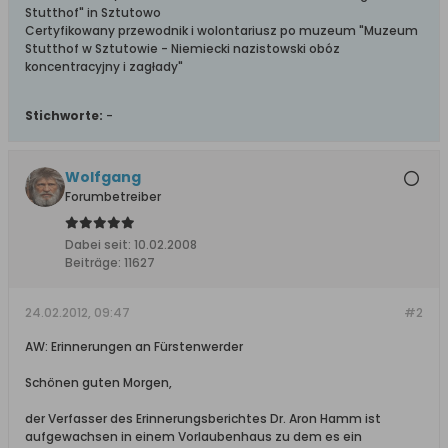
Stutthof" in Sztutowo
Certyfikowany przewodnik i wolontariusz po muzeum "Muzeum
Stutthof w Sztutowie - Niemiecki nazistowski obóz
koncentracyjny i zagłady"
Stichworte:
-
Wolfgang
Forumbetreiber
Dabei seit:
10.02.2008
Beiträge:
11627
24.02.2012, 09:47
#2
AW: Erinnerungen an Fürstenwerder
Schönen guten Morgen,
der Verfasser des Erinnerungsberichtes Dr. Aron Hamm ist
aufgewachsen in einem Vorlaubenhaus zu dem es ein