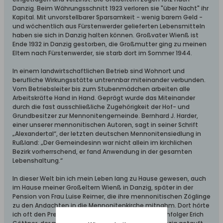
Danzig. Beim Währungsschnitt 1923 verloren sie "über Nacht" ihr
Kapital. Mit unvorstellbarer Sparsamkeit - wenig barem Geld -
und wöchentlich aus Fürstenwerder gelieferten Lebensmitteln
haben sie sich in Danzig halten können. Großvater Wienß ist
Ende 1932 in Danzig gestorben, die Großmutter ging zu meinen
Eltern nach Fürstenwerder, sie starb dort im Sommer 1944.
In einem landwirtschaftlichen Betrieb sind Wohnort und
berufliche Wirkungsstätte untrennbar miteinander verbunden.
Vom Betriebsleiter bis zum Stubenmädchen arbeiten alle
Arbeitskräfte Hand in Hand. Geprägt wurde das Miteinander
durch die fast ausschließliche Zugehörigkeit der Hof- und
Grundbesitzer zur Mennonitengemeinde. Bernhard J. Harder,
einer unserer mennonitischen Autoren, sagt in seiner Schrift
„Alexandertal“, der letzten deutschen Mennonitensiedlung in
Rußland: „Der Gemeindesinn war nicht allein im kirchlichen
Bezirk vorherrschend, er fand Anwendung in der gesamten
Lebenshaltung.“
In dieser Welt bin ich mein Leben lang zu Hause gewesen, auch
im Hause meiner Großeltern Wienß in Danzig, später in der
Pension von Frau Luise Reimer, die ihre mennonitischen Zöglinge
zu den Andachten in die Mennonitenkirche mitnahm. Dort hörte
ich oft den Prediger Mannhardt, später seinen Nachfolger Erich