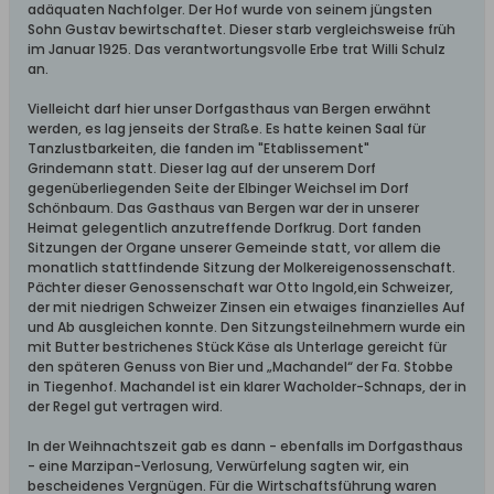
adäquaten Nachfolger. Der Hof wurde von seinem jüngsten
Sohn Gustav bewirtschaftet. Dieser starb vergleichsweise früh
im Januar 1925. Das verantwortungsvolle Erbe trat Willi Schulz
an.
Vielleicht darf hier unser Dorfgasthaus van Bergen erwähnt
werden, es lag jenseits der Straße. Es hatte keinen Saal für
Tanzlustbarkeiten, die fanden im "Etablissement"
Grindemann statt. Dieser lag auf der unserem Dorf
gegenüberliegenden Seite der Elbinger Weichsel im Dorf
Schönbaum. Das Gasthaus van Bergen war der in unserer
Heimat gelegentlich anzutreffende Dorfkrug. Dort fanden
Sitzungen der Organe unserer Gemeinde statt, vor allem die
monatlich stattfindende Sitzung der Molkereigenossenschaft.
Pächter dieser Genossenschaft war Otto Ingold,ein Schweizer,
der mit niedrigen Schweizer Zinsen ein etwaiges finanzielles Auf
und Ab ausgleichen konnte. Den Sitzungsteilnehmern wurde ein
mit Butter bestrichenes Stück Käse als Unterlage gereicht für
den späteren Genuss von Bier und „Machandel“ der Fa. Stobbe
in Tiegenhof. Machandel ist ein klarer Wacholder-Schnaps, der in
der Regel gut vertragen wird.
In der Weihnachtszeit gab es dann - ebenfalls im Dorfgasthaus
- eine Marzipan-Verlosung, Verwürfelung sagten wir, ein
bescheidenes Vergnügen. Für die Wirtschaftsführung waren