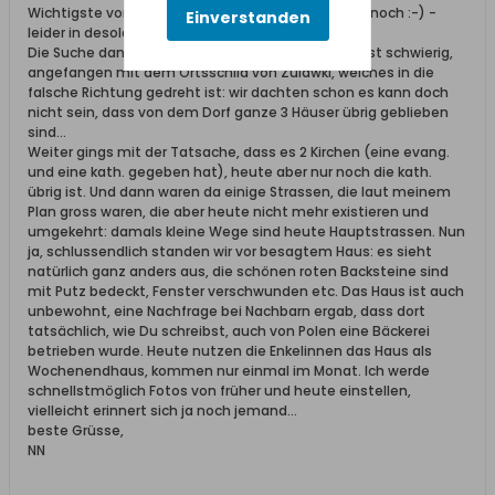
Wichtigste voran: es gibt das Haus samt Bäckerei noch :-) -
Einverstanden
leider in desolatem Zustand.
Die Suche danach gestaltete sich zwar als äusserst schwierig,
angefangen mit dem Ortsschild von Zulawki, welches in die
falsche Richtung gedreht ist: wir dachten schon es kann doch
nicht sein, dass von dem Dorf ganze 3 Häuser übrig geblieben
sind...
Weiter gings mit der Tatsache, dass es 2 Kirchen (eine evang.
und eine kath. gegeben hat), heute aber nur noch die kath.
übrig ist. Und dann waren da einige Strassen, die laut meinem
Plan gross waren, die aber heute nicht mehr existieren und
umgekehrt: damals kleine Wege sind heute Hauptstrassen. Nun
ja, schlussendlich standen wir vor besagtem Haus: es sieht
natürlich ganz anders aus, die schönen roten Backsteine sind
mit Putz bedeckt, Fenster verschwunden etc. Das Haus ist auch
unbewohnt, eine Nachfrage bei Nachbarn ergab, dass dort
tatsächlich, wie Du schreibst, auch von Polen eine Bäckerei
betrieben wurde. Heute nutzen die Enkelinnen das Haus als
Wochenendhaus, kommen nur einmal im Monat. Ich werde
schnellstmöglich Fotos von früher und heute einstellen,
vielleicht erinnert sich ja noch jemand...
beste Grüsse,
NN