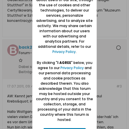
the use of cookies and other
Stutthof" in Sztutowo
technologies, to deliver our
Certyfikowany przewodnik i wolontariusz po muzeum "Muzeum
services, personalize
Stutthof w Sztutowie - Niemiecki nazistowski obóz
advertising, and to analyze site
koncentracyjny i zagłady"
activity. We may share certain
information about our users
with our advertising and
analytics partners. For
additional details, refer to our
back2roots
Privacy Policy
.
Forum-Teilnehmer
By clicking "
I AGREE
" below, you
Dabei seit:
15.06.2011
agree to our
Privacy Policy
and
Beiträge:
2
our personal data processing
and cookie practices as
described therein. You also
17.07.2011, 09:43
#3
acknowledge that this forum
may be hosted outside your
AW: Kennt jemand &quot;Bäckerei Kolonialwaren Paul
country and you consent to the
Krebs&quot; in Fürstenwerder?
collection, storage, and
processing of your data in the
Hallo Wolfgang,
country where this forum is
vielen vielen Dank für die schnelle Rückmeldung, leider hab' ich
hosted.
es vor dem Urlaub nicht mehr geschafft zu antworten.
Nun bin ich wieder zuhause und es gibt Viel zu erzählen, das