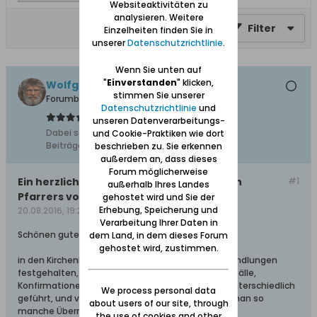
Websiteaktivitäten zu
analysieren. Weitere
Filter
Einzelheiten finden Sie in
unserer
Datenschutzrichtlinie
.
Wenn Sie unten auf
"
Einverstanden
" klicken,
Wolfgang
stimmen Sie unserer
Forumbetreiber
Datenschutzrichtlinie
und
unseren Datenverarbeitungs-
Dabei seit:
10.02.2008
und Cookie-Praktiken wie dort
Beiträge:
11627
beschrieben zu. Sie erkennen
außerdem an, dass dieses
Forum möglicherweise
Ein herzlicher Wunsch des evangelischen
#1
außerhalb Ihres Landes
Pfarrers von 1725
gehostet wird und Sie der
Erhebung, Speicherung und
20.08.2016, 19:26
Verarbeitung Ihrer Daten in
Schönen guten Abend,
dem Land, in dem dieses Forum
gehostet wird, zustimmen.
in den Kirchenbüchern werden kirchenamtliche Handlungen
festgehalten, also u.a. Taufen, Trauungen, Todesfälle,
Konfirmationen. Die Kirchenbücher wurden sehr unterschiedlich
We process personal data
geführt, und vor allem in früheren Zeiten konnte man so
about users of our site, through
manche Überraschung erleben.
the use of cookies and other