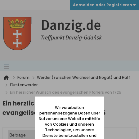
Anmelden oder Registrieren
Forum
Werder (zwischen Weichsel und Nogat) und Haff
Fürstenwerder
Ein herzlicher Wunsch des evangelischen Pfarrers von 1725
Ein herzlicher Wunsch des
Wir verarbeiten
evangelischen Pfarrers von 1725
personenbezogene Daten über
Nutzer unserer Website mithilfe
von Cookies und anderen
Technologien, um unsere
Dienste bereitzustellen und