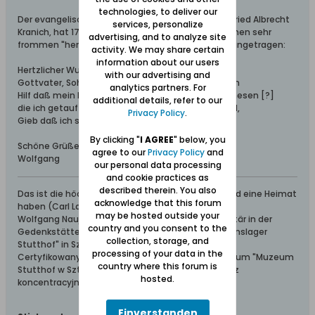
technologies, to deliver our
Der evangelische Pfarrer von Fürstenwerder, Gottfried Albrecht
services, personalize
Kranich, hat 1725 kurz nach seinem Amtsantritt einen sehr
advertising, and to analyze site
frommen "hertzlichen Wunsch" in das Taufbuch eingetragen:
activity. We may share certain
information about our users
Hertzlicher Wunsch.
with our advertising and
Gottvater, Sohn und Geist, Dreyeinigkeit im Wesen
analytics partners. For
Hilf daß mein Hertzens-Wunsch bei allen mag genesen [?]
additional details, refer to our
die ich getaufft oder getraut, dazu gestorben sind,
Privacy Policy
.
Gieb daß ich sie bey dir, im Himmel alle find.
By clicking "
I AGREE
" below, you
Schöne Grüße aus dem Werder
agree to our
Privacy Policy
and
Wolfgang
our personal data processing
and cookie practices as
described therein. You also
Das ist die höchste aller Gaben: Geborgen sein und eine Heimat
acknowledge that this forum
haben (Carl Lange)
may be hosted outside your
Wolfgang Naujocks: Zertifizierter Führer und Volontär in der
country and you consent to the
Gedenkstätte/Museum "Deutsches Konzentrationslager
collection, storage, and
Stutthof" in Sztutowo
processing of your data in the
Certyfikowany przewodnik i wolontariusz po muzeum "Muzeum
country where this forum is
Stutthof w Sztutowie - Niemiecki nazistowski obóz
hosted.
koncentracyjny i zagłady"
Einverstanden