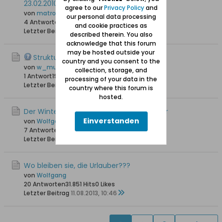
23.02.2010
agree to our
Privacy Policy
and
von
matroe
our personal data processing
4 Antworten
22.676 Hits
0 Likes
and cookie practices as
Letzter Beitrag
09.04.2014, 01:10
described therein. You also
acknowledge that this forum
may be hosted outside your
Struktur des Lebens um 1900
country and you consent to the
von
w_mueller
collection, storage, and
1 Antwort
19.611 Hits
0 Likes
processing of your data in the
Letzter Beitrag
05.03.2014, 20:26
country where this forum is
hosted.
Der Winterhafen der Bodenwinkler Fischer
Einverstanden
von
Wolfgang
7 Antworten
25.878 Hits
0 Likes
Letzter Beitrag
23.08.2013, 20:41
Wo bleiben sie, die Urlauber???
von
Wolfgang
20 Antworten
31.851 Hits
0 Likes
Letzter Beitrag
11.08.2013, 10:46