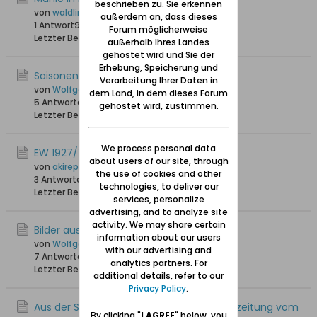
beschrieben zu. Sie erkennen
von
waldling +6.8.2023
außerdem an, dass dieses
1 Antwort
9.057 Hits
0 Likes
Forum möglicherweise
Letzter Beitrag
17.06.2020, 13:15
außerhalb Ihres Landes
gehostet wird und Sie der
Erhebung, Speicherung und
Saisonende am Frischen Haff
Verarbeitung Ihrer Daten in
von
Wolfgang
dem Land, in dem dieses Forum
5 Antworten
22.646 Hits
0 Likes
gehostet wird, zustimmen.
Letzter Beitrag
23.10.2017, 09:39
We process personal data
EW 1927/1928 Bodenwinkel
about users of our site, through
von
akirepaul
the use of cookies and other
3 Antworten
29.332 Hits
0 Likes
technologies, to deliver our
Letzter Beitrag
21.04.2016, 14:47
services, personalize
advertising, and to analyze site
activity. We may share certain
Bilder aus Bodenwinkel
information about our users
von
Wolfgang
with our advertising and
7 Antworten
27.220 Hits
0 Likes
analytics partners. For
Letzter Beitrag
09.05.2014, 14:47
additional details, refer to our
Privacy Policy
.
Aus der Schleswig-Holsteinischen Landeszeitung vom
By clicking "
I AGREE
" below, you