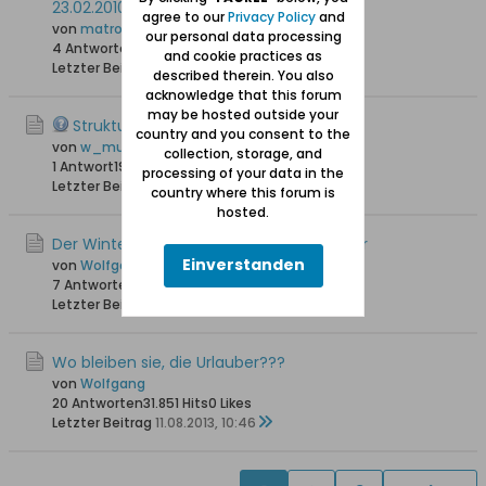
23.02.2010
agree to our
Privacy Policy
and
von
matroe
our personal data processing
4 Antworten
22.676 Hits
0 Likes
and cookie practices as
Letzter Beitrag
09.04.2014, 01:10
described therein. You also
acknowledge that this forum
may be hosted outside your
Struktur des Lebens um 1900
country and you consent to the
von
w_mueller
collection, storage, and
1 Antwort
19.611 Hits
0 Likes
processing of your data in the
Letzter Beitrag
05.03.2014, 20:26
country where this forum is
hosted.
Der Winterhafen der Bodenwinkler Fischer
Einverstanden
von
Wolfgang
7 Antworten
25.876 Hits
0 Likes
Letzter Beitrag
23.08.2013, 20:41
Wo bleiben sie, die Urlauber???
von
Wolfgang
20 Antworten
31.851 Hits
0 Likes
Letzter Beitrag
11.08.2013, 10:46