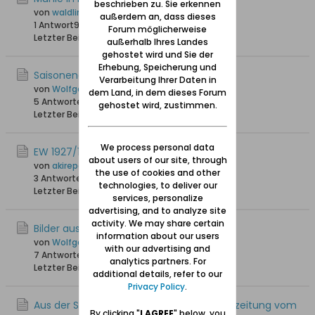
beschrieben zu. Sie erkennen
von
waldling +6.8.2023
außerdem an, dass dieses
1 Antwort
9.057 Hits
0 Likes
Forum möglicherweise
Letzter Beitrag
17.06.2020, 13:15
außerhalb Ihres Landes
gehostet wird und Sie der
Erhebung, Speicherung und
Saisonende am Frischen Haff
Verarbeitung Ihrer Daten in
von
Wolfgang
dem Land, in dem dieses Forum
5 Antworten
22.646 Hits
0 Likes
gehostet wird, zustimmen.
Letzter Beitrag
23.10.2017, 09:39
We process personal data
EW 1927/1928 Bodenwinkel
about users of our site, through
von
akirepaul
the use of cookies and other
3 Antworten
29.331 Hits
0 Likes
technologies, to deliver our
Letzter Beitrag
21.04.2016, 14:47
services, personalize
advertising, and to analyze site
activity. We may share certain
Bilder aus Bodenwinkel
information about our users
von
Wolfgang
with our advertising and
7 Antworten
27.220 Hits
0 Likes
analytics partners. For
Letzter Beitrag
09.05.2014, 14:47
additional details, refer to our
Privacy Policy
.
Aus der Schleswig-Holsteinischen Landeszeitung vom
By clicking "
I AGREE
" below, you