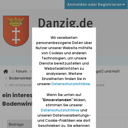
Anmelden oder Registrieren
Wir verarbeiten
personenbezogene Daten über
Nutzer unserer Website mithilfe
von Cookies und anderen
Technologien, um unsere
Dienste bereitzustellen und
Websiteaktivitäten zu
Forum
Werder (zwischen Weichsel und Nogat) und Haff
analysieren. Weitere
Bodenwinkel
Einzelheiten finden Sie in
unserer
Datenschutzrichtlinie
.
ein interesantes link ueber Bodenwinkel/Katy rybackie
ein interesantes link ueber
Wenn Sie unten auf
"
Einverstanden
" klicken,
Bodenwinkel/Katy rybackie
stimmen Sie unserer
Datenschutzrichtlinie
und
unseren Datenverarbeitungs-
und Cookie-Praktiken wie dort
beschrieben zu. Sie erkennen