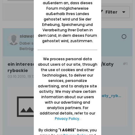
außerdem an, dass dieses
Forum möglicherweise
Filter
außerhalb Ihres Landes
gehostet wird und Sie der
Erhebung, Speicherung und
Verarbeitung Ihrer Daten in
dem Land, in dem dieses Forum
slawek
gehostet wird, zustimmen.
Dabei seit:
Heute
Beiträge:
We process personal data
ein interesantes link ueber Bodenwinkel/Katy
#1
about users of our site, through
the use of cookies and other
rybackie
technologies, to deliver our
03.10.2010, 19:12
services, personalize
advertising, and to analyze site
activity. We may share certain
http://www.nad-morze.eu/katy_rybackie/index.php
information about our users
with our advertising and
analytics partners. For
additional details, refer to our
Privacy Policy
.
By clicking "
I AGREE
" below, you