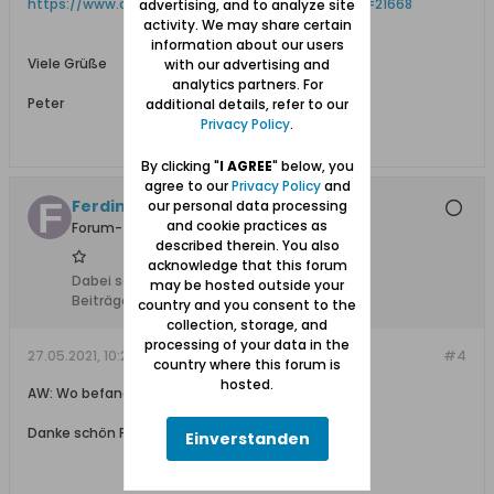
https://www.danzig.org/en/wp-gallery...y-img-id=21668
advertising, and to analyze site
activity. We may share certain
information about our users
Viele Grüße
with our advertising and
analytics partners. For
Peter
additional details, refer to our
Privacy Policy
.
By clicking "
I AGREE
" below, you
agree to our
Privacy Policy
and
Ferdinand
our personal data processing
and cookie practices as
Forum-Teilnehmer
described therein. You also
acknowledge that this forum
Dabei seit:
25.11.2017
may be hosted outside your
Beiträge:
5
country and you consent to the
collection, storage, and
processing of your data in the
27.05.2021, 10:21
#4
country where this forum is
hosted.
AW: Wo befand sich die Post in Bodenwinkel?
Danke schön Peter!
Einverstanden