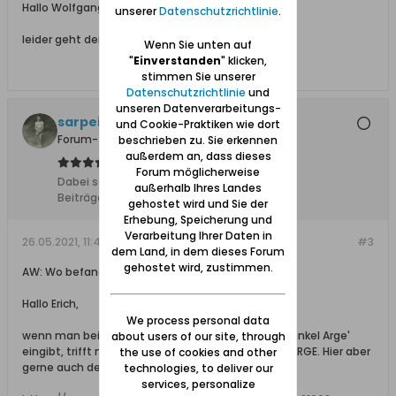
Hallo Wolfgang,
unserer
Datenschutzrichtlinie
.
leider geht der Link nicht mehr.
Wenn Sie unten auf
"
Einverstanden
" klicken,
stimmen Sie unserer
Datenschutzrichtlinie
und
unseren Datenverarbeitungs-
sarpei
und Cookie-Praktiken wie dort
Forum-Teilnehmer
beschrieben zu. Sie erkennen
außerdem an, dass dieses
Forum möglicherweise
Dabei seit:
17.12.2013
außerhalb Ihres Landes
Beiträge:
6105
gehostet wird und Sie der
Erhebung, Speicherung und
Verarbeitung Ihrer Daten in
26.05.2021, 11:44
#3
dem Land, in dem dieses Forum
gehostet wird, zustimmen.
AW: Wo befand sich die Post in Bodenwinkel?
Hallo Erich,
We process personal data
wenn man bei google die Begriffe 'Post in Bodenwinkel Arge'
about users of our site, through
eingibt, trifft man sehr schnell auf die Seiten der ARGE. Hier aber
the use of cookies and other
gerne auch der direkte Link:
technologies, to deliver our
services, personalize