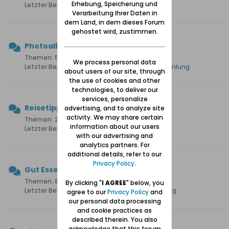
Erhebung, Speicherung und
Letzter Beitrag:
Schönwarling Kriese
Verarbeitung Ihrer Daten in
dem Land, in dem dieses Forum
gehostet wird, zustimmen.
Photoalben
Themen: 53 Beiträge: 988
We process personal data
Letzter Beitrag:
Danzig: Fotos aus meiner Sammlung
about users of our site, through
the use of cookies and other
technologies, to deliver our
services, personalize
Reisetipps/-berichte
advertising, and to analyze site
activity. We may share certain
Themen: 293 Beiträge: 2.425
information about our users
Letzter Beitrag:
Besuch Danziger Staatsarchiv
with our advertising and
analytics partners. For
additional details, refer to our
Privacy Policy
.
Gut Essen
Themen: 83 Beiträge: 470
By clicking "
I AGREE
" below, you
Letzter Beitrag:
Das Restaurant Kubicki in Danzig
agree to our
Privacy Policy
and
our personal data processing
and cookie practices as
described therein. You also
acknowledge that this forum