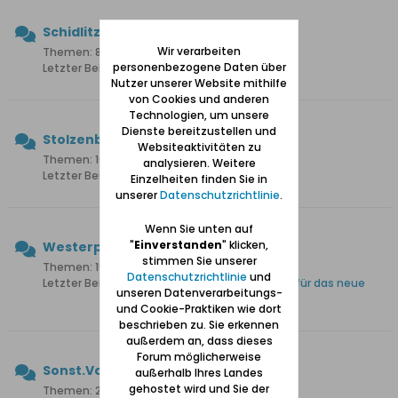
Schidlitz
Wir verarbeiten
Themen: 85 Beiträge: 835
personenbezogene Daten über
Letzter Beitrag:
Wo ist die Franziskus Kirche?
Nutzer unserer Website mithilfe
von Cookies und anderen
Technologien, um unsere
Dienste bereitzustellen und
Stolzenberg
Websiteaktivitäten zu
Themen: 16 Beiträge: 252
analysieren. Weitere
Letzter Beitrag:
Danzig-Wonneberg
Einzelheiten finden Sie in
unserer
Datenschutzrichtlinie
.
Wenn Sie unten auf
"
Einverstanden
" klicken,
Westerplatte
stimmen Sie unserer
Themen: 15 Beiträge: 109
Datenschutzrichtlinie
und
Letzter Beitrag:
Westerplatte, Vorbereitungen für das neue
unseren Datenverarbeitungs-
Museum
und Cookie-Praktiken wie dort
beschrieben zu. Sie erkennen
außerdem an, dass dieses
Forum möglicherweise
Sonst.Vororte
außerhalb Ihres Landes
gehostet wird und Sie der
Themen: 21 Beiträge: 177