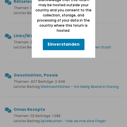
Rätselecke
may be hosted outside your
Themen: 102 Beiträge: 2.940
country and you consent to the
Letzter Beitrag:
Wie hiess diese Brücke?
collection, storage, and
processing of your data in the
country where this forum is
hosted.
Links/Web-Seiten
Themen: 256 Beiträge: 1.748
Einverstanden
Letzter Beitrag:
Die Luftfahrtgeschichte der Freien Stadt
Danzig 1920 - 1939
Geschichten, Poesie
Themen: 407 Beiträge: 2.446
Letzter Beitrag:
Weihnachtliches - Vor Heilig Abend in Danzig
Omas Rezepte
Themen: 112 Beiträge: 1.088
Letzter Beitrag:
Apfelkuchen - hab da mal eine Frage!