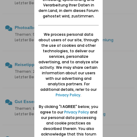
Letzter Beitrag:
Schönwarling Kriese
Verarbeitung Ihrer Daten in
dem Land, in dem dieses Forum
gehostet wird, zustimmen.
Photoalben
We process personal data
Themen: 53 Beiträge: 988
about users of our site, through
Letzter Beitrag:
Danzig: Fotos aus meiner Sammlung
the use of cookies and other
technologies, to deliver our
services, personalize
advertising, and to analyze site
Reisetipps/-berichte
activity. We may share certain
Themen: 293 Beiträge: 2.425
information about our users
Letzter Beitrag:
Besuch Danziger Staatsarchiv
with our advertising and
analytics partners. For
additional details, refer to our
Privacy Policy
.
Gut Essen
By clicking "
" below, you
I AGREE
Themen: 83 Beiträge: 470
agree to our
Privacy Policy
and
Letzter Beitrag:
Das Restaurant Kubicki in Danzig
our personal data processing
and cookie practices as
described therein. You also
acknowledge that this forum