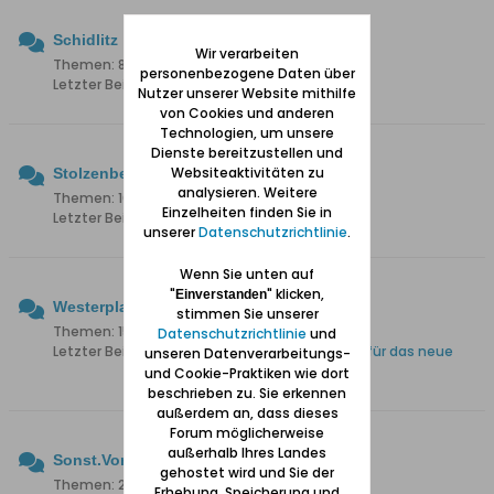
Schidlitz
Wir verarbeiten
Themen: 85 Beiträge: 835
personenbezogene Daten über
Letzter Beitrag:
Wo ist die Franziskus Kirche?
Nutzer unserer Website mithilfe
von Cookies und anderen
Technologien, um unsere
Dienste bereitzustellen und
Websiteaktivitäten zu
Stolzenberg
analysieren. Weitere
Themen: 16 Beiträge: 252
Einzelheiten finden Sie in
Letzter Beitrag:
Danzig-Wonneberg
unserer
Datenschutzrichtlinie
.
Wenn Sie unten auf
"
" klicken,
Einverstanden
Westerplatte
stimmen Sie unserer
Themen: 15 Beiträge: 109
Datenschutzrichtlinie
und
Letzter Beitrag:
Westerplatte, Vorbereitungen für das neue
unseren Datenverarbeitungs-
Museum
und Cookie-Praktiken wie dort
beschrieben zu. Sie erkennen
außerdem an, dass dieses
Forum möglicherweise
außerhalb Ihres Landes
Sonst.Vororte
gehostet wird und Sie der
Themen: 21 Beiträge: 177
Erhebung, Speicherung und