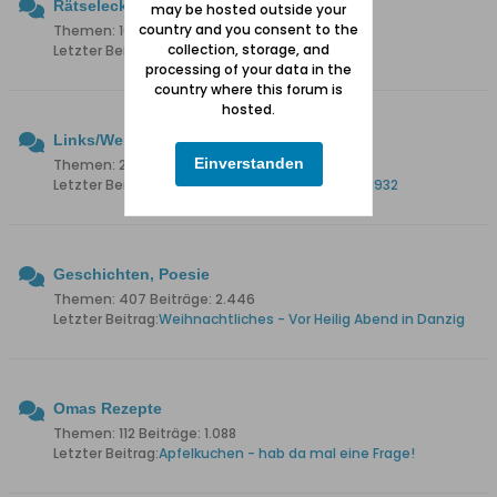
Rätselecke
may be hosted outside your
country and you consent to the
Themen: 102 Beiträge: 2.940
collection, storage, and
Letzter Beitrag:
Wie hiess diese Brücke?
processing of your data in the
country where this forum is
hosted.
Links/Web-Seiten
Einverstanden
Themen: 255 Beiträge: 1.747
Letzter Beitrag:
Danziger Volksstimme 30.April 1932
Geschichten, Poesie
Themen: 407 Beiträge: 2.446
Letzter Beitrag:
Weihnachtliches - Vor Heilig Abend in Danzig
Omas Rezepte
Themen: 112 Beiträge: 1.088
Letzter Beitrag:
Apfelkuchen - hab da mal eine Frage!