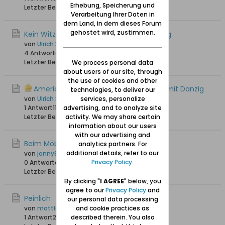
Erhebung, Speicherung und
Letzter Beitrag
27.01.2021, 16:59
Verarbeitung Ihrer Daten in
dem Land, in dem dieses Forum
gehostet wird, zustimmen.
Kein Witz: Erstes Urinal für Hunde in Danzig
von
Ulrich 31
4 Antworten
11.196 Hits
0 Likes
Letzter Beitrag
07.03.2020, 22:11
We process personal data
about users of our site, through
the use of cookies and other
American Airlines verwechselt Krakau mit Danzig
technologies, to deliver our
von
Ulrich 31
services, personalize
1 Antwort
11.935 Hits
advertising, and to analyze site
0 Likes
Letzter Beitrag
activity. We may share certain
07.01.2020, 12:38
information about our users
with our advertising and
Beim Möbelhändler.
analytics partners. For
additional details, refer to our
von
jonny810
Privacy Policy
.
0 Antworten
14.146 Hits
0 Likes
Letzter Beitrag
03.01.2019, 10:47
By clicking "
I AGREE
" below, you
agree to our
Privacy Policy
and
Peinlich
our personal data processing
von
mottlau1
and cookie practices as
1 Antwort
20.635 Hits
described therein. You also
0 Likes