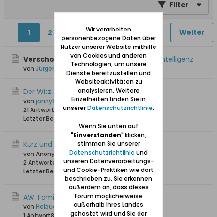
Filter
Wir verarbeiten
1
2
4
5
6
11
36
Weiter
personenbezogene Daten über
Nutzer unserer Website mithilfe
von Cookies und anderen
Verschoben:
Probleme mit künstlicher Intelligenz
Technologien, um unsere
von
Jürgen_W
Dienste bereitzustellen und
Websiteaktivitäten zu
analysieren. Weitere
Der Witz des Tages
Einzelheiten finden Sie in
von
jonny810
unserer
Datenschutzrichtlinie
.
21 Antworten
35.211 Hits
0 Likes
Letzter Beitrag
20.01.2023, 16:17
Wenn Sie unten auf
"
Einverstanden
" klicken,
Kurz und knapp!
stimmen Sie unserer
Datenschutzrichtlinie
und
von Anonymus
unseren Datenverarbeitungs-
2 Antworten
8.834 Hits
0 Likes
und Cookie-Praktiken wie dort
Letzter Beitrag
31.03.2022, 17:20
beschrieben zu. Sie erkennen
außerdem an, dass dieses
Forum möglicherweise
AW: Familienforschung
außerhalb Ihres Landes
von
Heibuder
gehostet wird und Sie der
1 Antwort
8.716 Hits
0 Likes