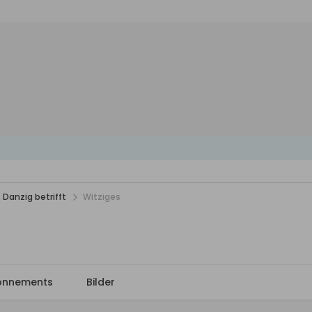
 Danzig betrifft
Witziges
onnements
Bilder