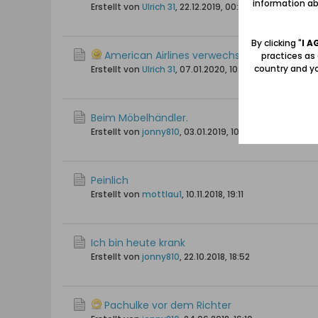
information abo
Erstellt von
Ulrich 31
,
22.12.2019, 00:58
By clicking "
I A
American Airlines verwechselt Krakau mit 
practices as
country and yo
Erstellt von
Ulrich 31
,
07.01.2020, 10:42
Beim Möbelhändler.
Erstellt von
jonny810
,
03.01.2019, 10:47
Peinlich
Erstellt von
mottlau1
,
10.11.2018, 19:11
Ich bin heute krank
Erstellt von
jonny810
,
22.10.2018, 18:52
Pachulke vor dem Richter