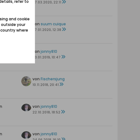
etails, refer to
07.03.2020, 22:11
sing and cookie
von
suum cuique
 outside your
07.01.2020, 12:38
e country where
n
von
jonny810
03.01.2019, 10:47
von
Fischersjung
10.11.2018, 20:41
n
von
jonny810
22.10.2018, 18:52
n
von
jonny810
24.06.2018, 16:10