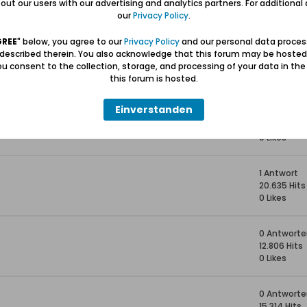
ut our users with our advertising and analytics partners. For additional d
11.196 Hits
our
Privacy Policy
.
0 Likes
GREE
" below, you agree to our
Privacy Policy
and our personal data proces
Danzig
1 Antwort
 described therein. You also acknowledge that this forum may be hosted
11.935 Hits
u consent to the collection, storage, and processing of your data in th
0 Likes
this forum is hosted.
Einverstanden
0 Antworte
14.146 Hits
0 Likes
1 Antwort
20.635 Hits
0 Likes
0 Antworte
12.806 Hits
0 Likes
0 Antworte
15.314 Hits