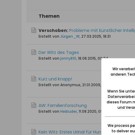
Themen
Verschoben:
Probleme mit künstlicher Intell
Erstellt von
Jürgen_W
,
27.03.2025, 18:31
Der Witz des Tages
Erstellt von
jonny810
,
18.08.2015, 09:34
Wir verarbe
anderen Tech
Kurz und knapp!
Erstellt von Anonymus,
21.01.2009, 08:36
Wenn Sie unten
Datenverarbei
dieses Forum m
AW: Familienforschung
und Verar
Erstellt von
Heibuder
,
11.08.2020, 09:40
We process per
to deliver o
Kein Witz: Erstes Urinal für Hunde in Danzig