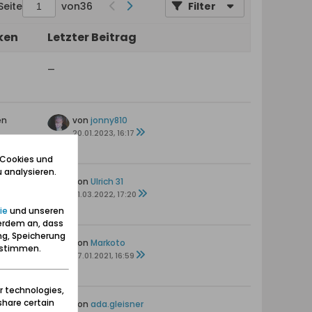
Seite
von
36
Filter
ken
Letzter Beitrag
—
en
von
jonny810
20.01.2023, 16:17
 Cookies und
 analysieren.
n
von
Ulrich 31
31.03.2022, 17:20
ie
und unseren
erdem an, dass
ng, Speicherung
von
Markoto
zustimmen.
27.01.2021, 16:59
r technologies,
share certain
en
von
ada.gleisner