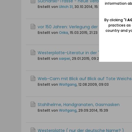
Sucharski-Trasse - neue Verbindung zum Dan
information abo
Erstellt von
Ulrich 31
,
30.10.2014, 15:12
By clicking "
I A
practices as
vor 150 Jahren: Verlegung der Marinestation n
country and yo
Erstellt von
Orika
,
15.03.2015, 21:23
Westerplatte-Literatur in der 'Pommern digital
Erstellt von
sarpei
,
29.01.2015, 09:29
Web-Cam mit Blick auf Blick auf Tote Weichs
Erstellt von
Wolfgang
,
12.08.2009, 09:03
Stahlhelme, Handgranaten, Gasmasken
Erstellt von
Wolfgang
,
29.09.2014, 15:39
Westerplatte ( nur der deutsche Name? )