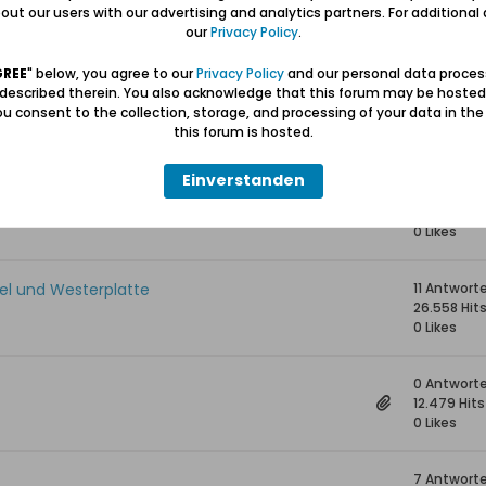
ziger Hafen
8 Antwort
ut our users with our advertising and analytics partners. For additional d
22.406 Hit
our
Privacy Policy
.
0 Likes
GREE
" below, you agree to our
Privacy Policy
and our personal data proces
 described therein. You also acknowledge that this forum may be hosted
ach Kiel
7 Antwort
u consent to the collection, storage, and processing of your data in th
15.757 Hits
this forum is hosted.
0 Likes
Einverstanden
e Bibliothek'
0 Antwort
12.716 Hits
0 Likes
el und Westerplatte
11 Antwort
26.558 Hit
0 Likes
0 Antwort
12.479 Hits
0 Likes
7 Antwort