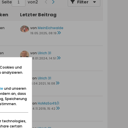
Seite
von
2
Filter
iken
Letzter Beitrag
ten
von
MeinEichwalde
19.05.2025, 08:19
en
von
Ulrich 31
s
08.01.2024, 14:51
 Cookies und
 analysieren.
von
Ulrich 31
11.04.2021, 16:08
ie
und unseren
erdem an, dass
ng, Speicherung
en
von
HoMaSa49/I
zustimmen.
04.11.2019, 15:42
r technologies,
share certain