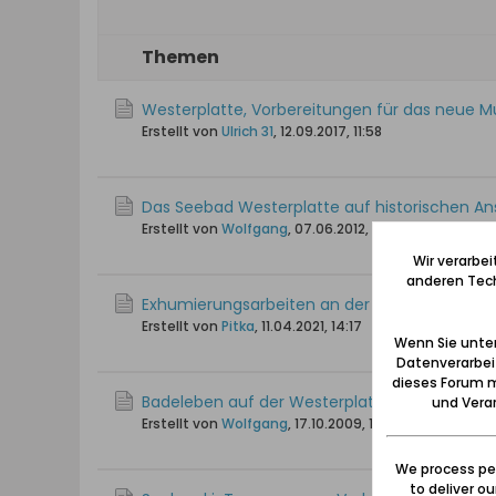
Themen
Westerplatte, Vorbereitungen für das neue
Erstellt von
Ulrich 31
,
12.09.2017, 11:58
Das Seebad Westerplatte auf historischen An
Erstellt von
Wolfgang
,
07.06.2012, 11:53
Wir verarbe
anderen Tech
Exhumierungsarbeiten an der Westerplatte
Erstellt von
Pitka
,
11.04.2021, 14:17
Wenn Sie unten
Datenverarbei
dieses Forum m
Badeleben auf der Westerplatte um 1900
und Verar
Erstellt von
Wolfgang
,
17.10.2009, 18:37
We process per
to deliver o