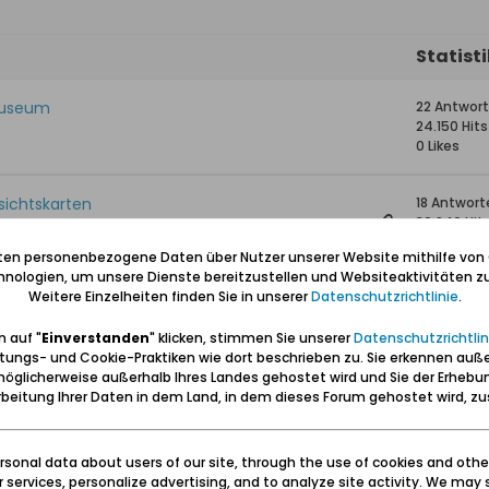
Statist
 Museum
22 Antwor
24.150 Hits
0 Likes
sichtskarten
18 Antwort
36.846 Hit
0 Likes
iten personenbezogene Daten über Nutzer unserer Website mithilfe von
nologien, um unsere Dienste bereitzustellen und Websiteaktivitäten zu
Weitere Einzelheiten finden Sie in unserer
Datenschutzrichtlinie
.
1 Antwort
10.174 Hits
 auf "
Einverstanden
" klicken, stimmen Sie unserer
Datenschutzrichtlin
0 Likes
tungs- und Cookie-Praktiken wie dort beschrieben zu. Sie erkennen auß
öglicherweise außerhalb Ihres Landes gehostet wird und Sie der Erhebu
2 Antwort
beitung Ihrer Daten in dem Land, in dem dieses Forum gehostet wird, 
18.832 Hits
0 Likes
sonal data about users of our site, through the use of cookies and othe
ur services, personalize advertising, and to analyze site activity. We may 