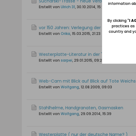
Sucharski-Trasse - neue Verbindung zum Dan
information abo
Erstellt von
Ulrich 31
,
30.10.2014, 15:12
By clicking "
I A
practices as
vor 150 Jahren: Verlegung der Marinestation n
country and yo
Erstellt von
Orika
,
15.03.2015, 21:23
Westerplatte-Literatur in der 'Pommern digital
Erstellt von
sarpei
,
29.01.2015, 09:29
Web-Cam mit Blick auf Blick auf Tote Weichs
Erstellt von
Wolfgang
,
12.08.2009, 09:03
Stahlhelme, Handgranaten, Gasmasken
Erstellt von
Wolfgang
,
29.09.2014, 15:39
Westerplatte ( nur der deutsche Name? )