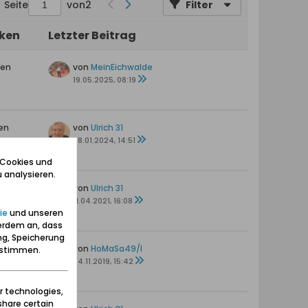
Seite
von
2
Filter
iken
Letzter Beitrag
ten
von
MeinEichwalde
19.05.2025, 08:19
en
von
Ulrich 31
s
08.01.2024, 14:51
 Cookies und
 analysieren.
von
Ulrich 31
11.04.2021, 16:08
ie
und unseren
erdem an, dass
ng, Speicherung
en
von
HoMaSa49/I
zustimmen.
04.11.2019, 15:42
r technologies,
share certain