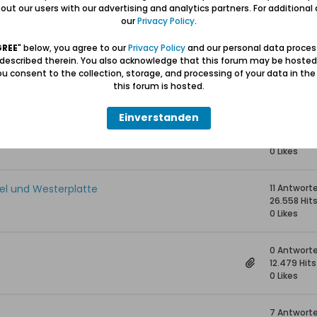
ziger Hafen
8 Antwort
ut our users with our advertising and analytics partners. For additional d
22.406 Hit
our
Privacy Policy
.
0 Likes
GREE
" below, you agree to our
Privacy Policy
and our personal data proces
 described therein. You also acknowledge that this forum may be hosted
ach Kiel
7 Antwort
u consent to the collection, storage, and processing of your data in th
15.757 Hits
this forum is hosted.
0 Likes
Einverstanden
e Bibliothek'
0 Antwort
12.716 Hits
0 Likes
el und Westerplatte
11 Antwort
26.558 Hit
0 Likes
0 Antwort
12.479 Hits
0 Likes
7 Antwort