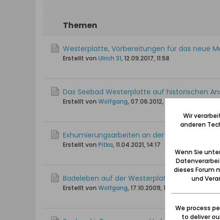
Themen
Westerplatte, Vorbereitungen für das neue
Erstellt von
Ulrich 31
,
12.09.2017, 11:58
Das Seebad Westerplatte auf historischen An
Erstellt von
Wolfgang
,
07.06.2012, 11:53
Wir verarbe
anderen Tech
Exhumierungsarbeiten an der Westerplatte
Erstellt von
Pitka
,
11.04.2021, 14:17
Wenn Sie unten
Datenverarbei
dieses Forum m
Badeleben auf der Westerplatte um 1900
und Verar
Erstellt von
Wolfgang
,
17.10.2009, 18:37
We process per
to deliver o