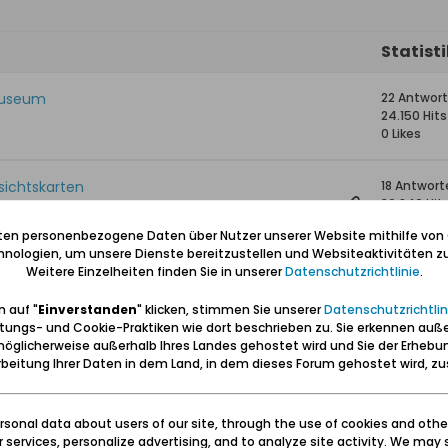
Statist
 Museum
22 Antwor
24.150 Hits
0 Likes
sichtskarten
18 Antwort
36.846 Hit
0 Likes
iten personenbezogene Daten über Nutzer unserer Website mithilfe von
nologien, um unsere Dienste bereitzustellen und Websiteaktivitäten zu
Weitere Einzelheiten finden Sie in unserer
Datenschutzrichtlinie
.
1 Antwort
10.174 Hits
 auf "
Einverstanden
" klicken, stimmen Sie unserer
Datenschutzrichtlin
0 Likes
tungs- und Cookie-Praktiken wie dort beschrieben zu. Sie erkennen auß
öglicherweise außerhalb Ihres Landes gehostet wird und Sie der Erhebu
2 Antwort
beitung Ihrer Daten in dem Land, in dem dieses Forum gehostet wird, 
18.832 Hits
0 Likes
sonal data about users of our site, through the use of cookies and othe
ur services, personalize advertising, and to analyze site activity. We may 