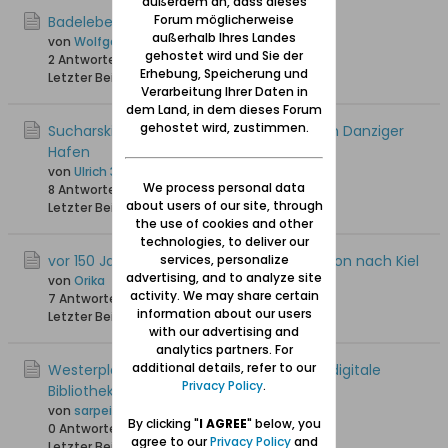
außerdem an, dass dieses
Forum möglicherweise
Badeleben auf der Westerplatte um 1900
außerhalb Ihres Landes
von
Wolfgang
gehostet wird und Sie der
2 Antworten
18.832 Hits
0 Likes
Erhebung, Speicherung und
Letzter Beitrag
04.11.2019, 15:42
Verarbeitung Ihrer Daten in
dem Land, in dem dieses Forum
gehostet wird, zustimmen.
Sucharski-Trasse - neue Verbindung zum Danziger
Hafen
von
Ulrich 31
We process personal data
8 Antworten
22.405 Hits
0 Likes
about users of our site, through
Letzter Beitrag
25.04.2016, 17:48
the use of cookies and other
technologies, to deliver our
vor 150 Jahren: Verlegung der Marinestation nach Kiel
services, personalize
advertising, and to analyze site
von
Orika
activity. We may share certain
7 Antworten
15.757 Hits
0 Likes
information about our users
Letzter Beitrag
16.03.2015, 13:28
with our advertising and
analytics partners. For
additional details, refer to our
Westerplatte-Literatur in der 'Pommern digitale
Privacy Policy
.
Bibliothek'
von
sarpei
By clicking "
I AGREE
" below, you
0 Antworten
12.716 Hits
0 Likes
agree to our
Privacy Policy
and
Letzter Beitrag
29.01.2015, 09:29