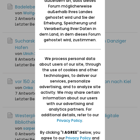
außerdem an, dass dieses
Forum möglicherweise
Badeleben auf der Westerplatte um 1900
außerhalb Ihres Landes
von
Wolfgang
gehostet wird und Sie der
2 Antworten
18.832 Hits
0 Likes
Erhebung, Speicherung und
Letzter Beitrag
04.11.2019, 15:42
Verarbeitung Ihrer Daten in
dem Land, in dem dieses Forum
gehostet wird, zustimmen.
Sucharski-Trasse - neue Verbindung zum Danziger
Hafen
von
Ulrich 31
We process personal data
8 Antworten
22.406 Hits
0 Likes
about users of our site, through
Letzter Beitrag
25.04.2016, 17:48
the use of cookies and other
technologies, to deliver our
vor 150 Jahren: Verlegung der Marinestation nach Kiel
services, personalize
advertising, and to analyze site
von
Orika
activity. We may share certain
7 Antworten
15.757 Hits
0 Likes
information about our users
Letzter Beitrag
16.03.2015, 13:28
with our advertising and
analytics partners. For
additional details, refer to our
Westerplatte-Literatur in der 'Pommern digitale
Privacy Policy
.
Bibliothek'
von
sarpei
By clicking "
I AGREE
" below, you
0 Antworten
12.716 Hits
0 Likes
agree to our
Privacy Policy
and
Letzter Beitrag
29.01.2015, 09:29