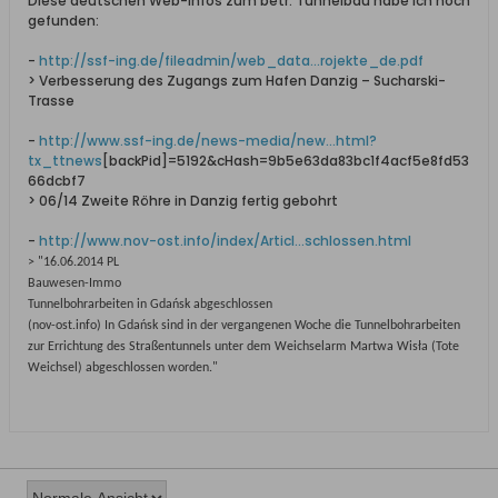
Diese deutschen Web-Infos zum betr. Tunnelbau habe ich noch
gefunden:
-
http://ssf-ing.de/fileadmin/web_data...rojekte_de.pdf
> Verbesserung des Zugangs zum Hafen Danzig – Sucharski-
Trasse
-
http://www.ssf-ing.de/news-media/new...html?
tx_ttnews
[backPid]=5192&cHash=9b5e63da83bc1f4acf5e8fd53
66dcbf7
> 06/14 Zweite Röhre in Danzig fertig gebohrt
-
http://www.nov-ost.info/index/Articl...schlossen.html
> "16.06.2014 PL
Bauwesen-Immo
Tunnelbohrarbeiten in Gdańsk abgeschlossen
(nov-ost.info) In Gdańsk sind in der vergangenen Woche die Tunnelbohrarbeiten
zur Errichtung des Straßentunnels unter dem Weichselarm Martwa Wisła (Tote
Weichsel) abgeschlossen worden."