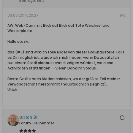
Beiträge:
8612
09.06.2014, 20:27
#9
AW: Web-Cam mit Blick auf Blick auf Tote Weichsel und
Westerplatte
Hallo stazki,
das (#8) sind wirklich tolle Bilder von dieser Großbaustelle. Falls
es Dir möglich ist, würde ich mich freuen, wenn Du zusätzlich
auf einem Stadtplanausschnitt zeigen würdest, wo diese
Aktivitäten stattfinden. - Vielen Dank im Voraus.
Beste Grüße nach Niederschlesien, wo der größte Teil meiner
Verwandtschaft herstammt (hauptsächlich Liegnitz).
Ulrich
Ulrich 31
Forum-Teilnehmer