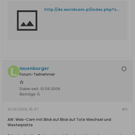
http://de.worldcam.pl/index.php?s=szukaj&szukany=sopot
lauenburger
Forum-Teilnehmer
Dabei seit:
01.09.2009
Beiträge:
5
01.09.2009, 15:47
#3
AW: Web-Cam mit Blick auf Blick auf Tote Weichsel und
Westerplatte