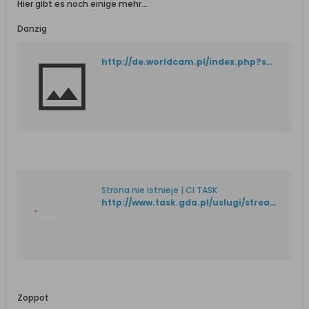
Hier gibt es noch einige mehr...
Danzig
http://de.worldcam.pl/index.php?s=szukaj&szukany=Gdansk
Strona nie istnieje | CI TASK
http://www.task.gda.pl/uslugi/stream/
Zoppot