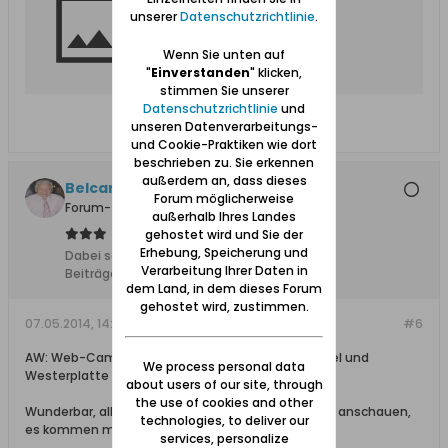
unserer
Datenschutzrichtlinie
.
Wenn Sie unten auf
"
Einverstanden
" klicken,
stimmen Sie unserer
Datenschutzrichtlinie
und
unseren Datenverarbeitungs-
und Cookie-Praktiken wie dort
beschrieben zu. Sie erkennen
außerdem an, dass dieses
Belcanto
Forum möglicherweise
Forum-Teilnehmer
außerhalb Ihres Landes
gehostet wird und Sie der
Erhebung, Speicherung und
Dabei seit:
24.09.2008
Verarbeitung Ihrer Daten in
Beiträge:
2509
dem Land, in dem dieses Forum
gehostet wird, zustimmen.
07.05.2014, 14:22
#6
AW: Web-Cam mit Blick auf Blick auf Tote Weichsel und
We process personal data
Westerplatte
about users of our site, through
the use of cookies and other
Wunderbar, allerdings kann ich mir das nicht lange anschauen,
technologies, to deliver our
es kommen mir die Tränen.
services, personalize