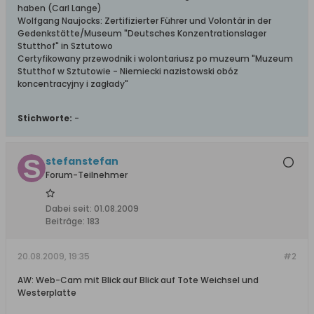
haben (Carl Lange)
Wolfgang Naujocks: Zertifizierter Führer und Volontär in der
Gedenkstätte/Museum "Deutsches Konzentrationslager
Stutthof" in Sztutowo
Certyfikowany przewodnik i wolontariusz po muzeum "Muzeum
Stutthof w Sztutowie - Niemiecki nazistowski obóz
koncentracyjny i zagłady"
Stichworte:
-
stefanstefan
Forum-Teilnehmer
Dabei seit:
01.08.2009
Beiträge:
183
20.08.2009, 19:35
#2
AW: Web-Cam mit Blick auf Blick auf Tote Weichsel und
Westerplatte