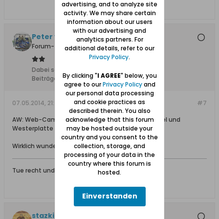
advertising, and to analyze site
activity. We may share certain
information about our users
with our advertising and
Peter von Groddeck
analytics partners. For
Forum-Teilnehmer
additional details, refer to our
Privacy Policy
.
Dabei seit:
11.02.2008
By clicking "
I AGREE
" below, you
Beiträge:
1517
agree to our
Privacy Policy
and
our personal data processing
and cookie practices as
07.05.2014, 21:48
#7
described therein. You also
acknowledge that this forum
AW: Web-Cam mit Blick auf Blick auf Tote Weichsel und
may be hosted outside your
Westerplatte
country and you consent to the
collection, storage, and
Wirklich wunderschön.
processing of your data in the
country where this forum is
Tue recht und scheue niemand.
hosted.
Einverstanden
stazki