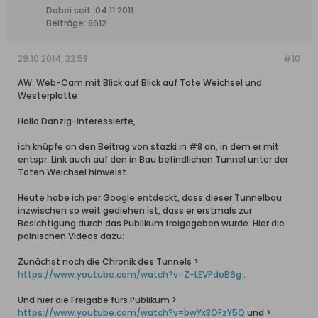
Dabei seit:
04.11.2011
Beiträge:
8612
29.10.2014, 22:58
#10
AW: Web-Cam mit Blick auf Blick auf Tote Weichsel und
Westerplatte
Hallo Danzig-Interessierte,
ich knüpfe an den Beitrag von stazki in #8 an, in dem er mit
entspr. Link auch auf den in Bau befindlichen Tunnel unter der
Toten Weichsel hinweist.
Heute habe ich per Google entdeckt, dass dieser Tunnelbau
inzwischen so weit gediehen ist, dass er erstmals zur
Besichtigung durch das Publikum freigegeben wurde. Hier die
polnischen Videos dazu:
Zunächst noch die Chronik des Tunnels >
https://www.youtube.com/watch?v=Z-LEVPdoB6g
.
Und hier die Freigabe fürs Publikum >
https://www.youtube.com/watch?v=bwYx3OFzY5Q
und >