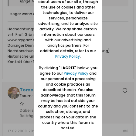
lange Tagen kaempfen... sollte bleiben...
about users of our site, through
the use of cookies and other
technologies, to deliver our
...sogar wenn es wegen Instabilität gefährlich ist?
services, personalize
advertising, and to analyze site
Hochachtungsvoll
activity. We may share certain
virt. Prof. Grün
information about our users
www.rzygacz.webd.pl/pomuchel/archiv.html -
with our advertising and
Danziger Dienstleistungen jeglicher Art
analytics partners. For
Nachforschungen in Archiven (Danzig und Umgebung)
additional details, refer to our
Historische und heutige Bilder von Danzig
Privacy Policy
.
Kontakt über PN
By clicking "
I AGREE
" below, you
agree to our
Privacy Policy
and
our personal data processing
and cookie practices as
Tomek
described therein. You also
acknowledge that this forum
Forum-Teilnehmer
may be hosted outside your
country and you consent to the
Dabei seit:
10.02.2008
collection, storage, and
Beiträge:
28
processing of your data in the
country where this forum is
hosted.
17.02.2008, 20:59
#8