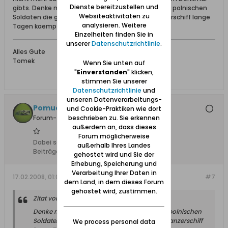
Dienste bereitzustellen und
gibts. Denke nicht. Es ist fuer die kleine Gruppe der polnischen
Websiteaktivitäten zu
Soldaten die gegen den Schleswig-Holstein Panzerschiff lange
analysieren. Weitere
Tagen kaempfen... sollte bleiben...
Einzelheiten finden Sie in
unserer
Datenschutzrichtlinie
.
Alles Gute
Tomek
Wenn Sie unten auf
"
Einverstanden
" klicken,
stimmen Sie unserer
Datenschutzrichtlinie
und
unseren Datenverarbeitungs-
Pomuchel
und Cookie-Praktiken wie dort
Forum-Teilnehmer
beschrieben zu. Sie erkennen
außerdem an, dass dieses
Forum möglicherweise
Dabei seit:
12.02.2008
außerhalb Ihres Landes
Beiträge:
241
gehostet wird und Sie der
Erhebung, Speicherung und
Verarbeitung Ihrer Daten in
17.02.2008, 01:04
#7
dem Land, in dem dieses Forum
gehostet wird, zustimmen.
Zitat von
Tomek
Denke nicht. Es ist fuer die kleine Gruppe der polnischen
Soldaten die gegen den Schleswig-Holstein Panzerschiff
We process personal data