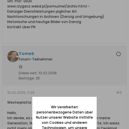
virt. Prof. Grün
www.rzygacz.webd.pl/pomuchel/archiv.html -
Danziger Dienstleistungen jeglicher Art
Nachforschungen in Archiven (Danzig und Umgebung)
Historische und heutige Bilder von Danzig
Kontakt über PN
Tomek
Forum-Teilnehmer
Dabei seit:
10.02.2008
Beiträge:
28
16.02.2008, 11:39
#6
Westerplatte Denkmal
Wir verarbeiten
personenbezogene Daten über
Hallo,
Nutzer unserer Website mithilfe
Ich denke, es wuerde eine schlechte Idee sein. Fuer meine
von Cookies und anderen
Generation, Westerplatte = Denkmal = Westerplatte. Ich weiss
Technologien, um unsere
nicht mehr ob da kommunistische Zeichen auf dem Denkmal