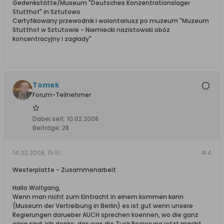
Gedenkstätte/Museum "Deutsches Konzentrationslager
Stutthof" in Sztutowo
Certyfikowany przewodnik i wolontariusz po muzeum "Muzeum
Stutthof w Sztutowie - Niemiecki nazistowski obóz
koncentracyjny i zagłady"
Tomek
Forum-Teilnehmer
Dabei seit:
10.02.2008
Beiträge:
28
14.02.2008, 15:51
#4
Westerplatte - Zusammenarbeit
Hallo Wolfgang,
Wenn man nicht zum Eintracht in einem kommen kann
(Museum der Vertreibung in Berlin) es ist gut wenn unsere
Regierungen darueber AUCH sprechen koennen, wo die ganz
einig sind. Ich denke, das was die Tusk Regierung jetzt macht,