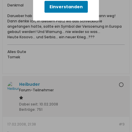
Denkmal
Einverstanden
Darueber hab ich nichts gehoert. Wenn unstabill dann weg!
Dann denke ich, in diesem Platz wo das Schreckliche
angefangen hatte, sollte ein Symbol der Versoenung in Europa
gebaut werden! Und Warnung... nie wieder so was...
Heute Kosovo... und Serbia... ein neuer Krieg...???
Alles Gute
Tomek
Heibuder
Forum-Teilnehmer
Dabei seit:
10.02.2008
Beiträge:
751
17.02.2008, 21:38
#9