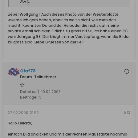
Port).
Lieber Wolfgang ! Auch dieses Photo von der Westerplatte
wuerde ich gern haben, aber ich weiss nicht wie man das
macht. Koennten Du und der Heibuder die nicht auf meine
private email schicken ? Nicht zu gross bitte, ich habe einen PC
vom Jahrgang 98. Der kriegt immer Verstopfung, wenn die Bilder
zu gross sind. Liebe Gruesse von der Feli.
Olaf78
Forum-Teilnehmer
Dabei seit:
10.02.2008
Beiträge:
13
27.02.2008, 21:52
#13
Hallo Felicity,
einfach Bild anklicken und mit der rechten Maustaste nochmal