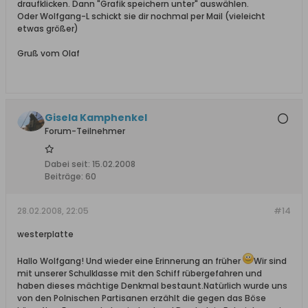
draufklicken. Dann "Grafik speichern unter" auswählen.
Oder Wolfgang-L schickt sie dir nochmal per Mail (vieleicht
etwas größer)
Gruß vom Olaf
Gisela Kamphenkel
Forum-Teilnehmer
Dabei seit:
15.02.2008
Beiträge:
60
28.02.2008, 22:05
#14
westerplatte
Hallo Wolfgang! Und wieder eine Erinnerung an früher
Wir sind
mit unserer Schulklasse mit den Schiff rübergefahren und
haben dieses mächtige Denkmal bestaunt.Natürlich wurde uns
von den Polnischen Partisanen erzählt die gegen das Böse