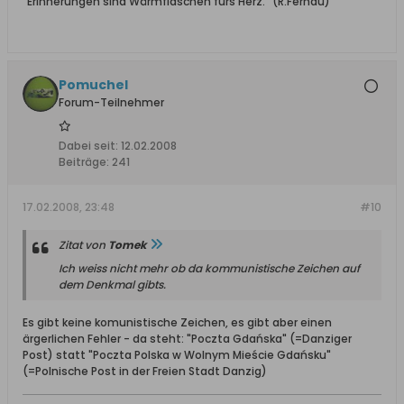
"Erinnerungen sind Wärmflaschen fürs Herz." (R.Fernau)
Pomuchel
Forum-Teilnehmer
Dabei seit:
12.02.2008
Beiträge:
241
17.02.2008, 23:48
#10
Zitat von
Tomek
Ich weiss nicht mehr ob da kommunistische Zeichen auf
dem Denkmal gibts.
Es gibt keine komunistische Zeichen, es gibt aber einen
ärgerlichen Fehler - da steht: "Poczta Gdańska" (=Danziger
Post) statt "Poczta Polska w Wolnym Mieście Gdańsku"
(=Polnische Post in der Freien Stadt Danzig)