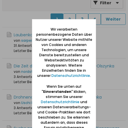
Filter
1
2
3
4
Weiter
Wir verarbeiten
Laubenkolonien Groß-Walddorf
personenbezogene Daten über
Nutzer unserer Website mithilfe
von
sarpei
von Cookies und anderen
31 Antworten
43.100 Hits
0 Likes
Technologien, um unsere
Letzter Beitrag
07.07.2023, 15:44
Dienste bereitzustellen und
Websiteaktivitäten zu
analysieren. Weitere
Die Zeit der Schlittenfahrten in Walddorf-Olszynka
Einzelheiten finden Sie in
von
nordsternxxl
unserer
Datenschutzrichtlinie
.
3 Antworten
19.967 Hits
0 Likes
Letzter Beitrag
22.06.2022, 23:35
Wenn Sie unten auf
"
Einverstanden
" klicken,
Drohnenaufnahme über Walddorf/Olszynka
stimmen Sie unserer
Datenschutzrichtlinie
und
von
Uschi Danziger
unseren Datenverarbeitungs-
3 Antworten
4.431 Hits
0 Likes
und Cookie-Praktiken wie dort
Letzter Beitrag
10.02.2022, 11:09
beschrieben zu. Sie erkennen
außerdem an, dass dieses
Forum möglicherweise