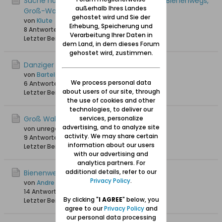
Suche nach ehemaligen Bewohnern des Bienenwegs,
außerhalb Ihres Landes
Groß-Walddorf für Projekt
gehostet wird und Sie der
von
Klute
Erhebung, Speicherung und
8 Antworten
5.790 Hits
0 Likes
Verarbeitung Ihrer Daten in
Letzter Beitrag
05.12.2021, 13:55
dem Land, in dem dieses Forum
gehostet wird, zustimmen.
Danziger Bauamt (Region !)
von
Bartels
We process personal data
6 Antworten
6.358 Hits
0 Likes
about users of our site, through
Letzter Beitrag
26.04.2021, 09:58
the use of cookies and other
technologies, to deliver our
Groß Walddorf
services, personalize
advertising, and to analyze site
von unregestriert
activity. We may share certain
9 Antworten
20.329 Hits
0 Likes
information about our users
Letzter Beitrag
09.12.2020, 19:19
with our advertising and
analytics partners. For
additional details, refer to our
Bienenweg
Privacy Policy
.
von
Andre
14 Antworten
20.489 Hits
0 Likes
By clicking "
I AGREE
" below, you
Letzter Beitrag
06.07.2020, 08:39
agree to our
Privacy Policy
and
our personal data processing