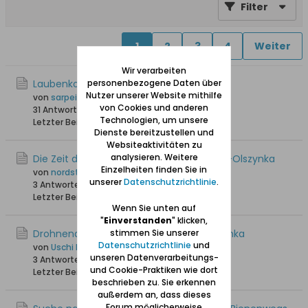
Filter
1
2
3
4
Weiter
Wir verarbeiten
Laubenkolonien Groß-Walddorf
personenbezogene Daten über
Nutzer unserer Website mithilfe
von
sarpei
von Cookies und anderen
31 Antworten
43.128 Hits
0 Likes
Technologien, um unsere
Letzter Beitrag
07.07.2023, 15:44
Dienste bereitzustellen und
Websiteaktivitäten zu
analysieren. Weitere
Die Zeit der Schlittenfahrten in Walddorf-Olszynka
Einzelheiten finden Sie in
von
nordsternxxl
unserer
Datenschutzrichtlinie
.
3 Antworten
19.968 Hits
0 Likes
Letzter Beitrag
22.06.2022, 23:35
Wenn Sie unten auf
"
Einverstanden
" klicken,
Drohnenaufnahme über Walddorf/Olszynka
stimmen Sie unserer
Datenschutzrichtlinie
und
von
Uschi Danziger
unseren Datenverarbeitungs-
3 Antworten
4.432 Hits
0 Likes
und Cookie-Praktiken wie dort
Letzter Beitrag
10.02.2022, 11:09
beschrieben zu. Sie erkennen
außerdem an, dass dieses
Forum möglicherweise