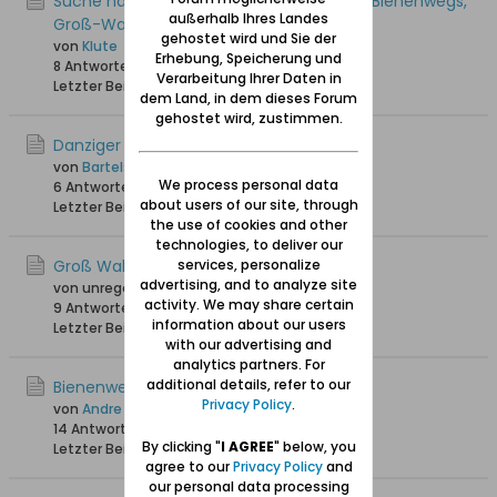
Suche nach ehemaligen Bewohnern des Bienenwegs,
außerhalb Ihres Landes
Groß-Walddorf für Projekt
gehostet wird und Sie der
von
Klute
Erhebung, Speicherung und
8 Antworten
5.793 Hits
0 Likes
Verarbeitung Ihrer Daten in
Letzter Beitrag
05.12.2021, 13:55
dem Land, in dem dieses Forum
gehostet wird, zustimmen.
Danziger Bauamt (Region !)
von
Bartels
We process personal data
6 Antworten
6.359 Hits
0 Likes
about users of our site, through
Letzter Beitrag
26.04.2021, 09:58
the use of cookies and other
technologies, to deliver our
Groß Walddorf
services, personalize
advertising, and to analyze site
von unregestriert
activity. We may share certain
9 Antworten
20.331 Hits
0 Likes
information about our users
Letzter Beitrag
09.12.2020, 19:19
with our advertising and
analytics partners. For
additional details, refer to our
Bienenweg
Privacy Policy
.
von
Andre
14 Antworten
20.492 Hits
0 Likes
By clicking "
I AGREE
" below, you
Letzter Beitrag
06.07.2020, 08:39
agree to our
Privacy Policy
and
our personal data processing