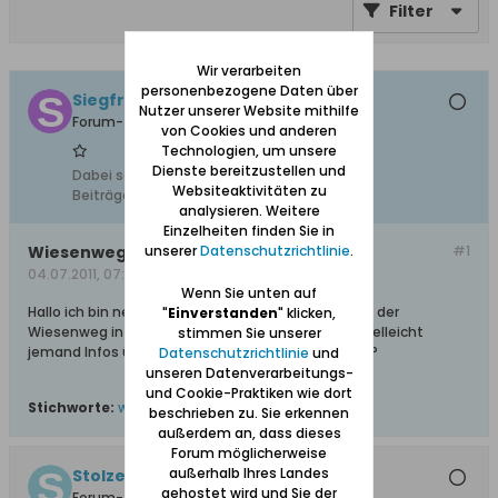
Filter
Wir verarbeiten
personenbezogene Daten über
Siegfried W.
Nutzer unserer Website mithilfe
Forum-Teilnehmer
von Cookies und anderen
Technologien, um unsere
Dienste bereitzustellen und
Dabei seit:
14.04.2011
Websiteaktivitäten zu
Beiträge:
1
analysieren. Weitere
Einzelheiten finden Sie in
Wiesenweg
unserer
Datenschutzrichtlinie
.
#1
04.07.2011, 07:10
Wenn Sie unten auf
Hallo ich bin neu im Forum und möchte wissen wie der
"
Einverstanden
" klicken,
Wiesenweg in Großwalddorf jetzt heist. Und hat vielleicht
stimmen Sie unserer
jemand Infos über Familie Wiedlitzki Wiesenweg 9?
Datenschutzrichtlinie
und
unseren Datenverarbeitungs-
und Cookie-Praktiken wie dort
Stichworte:
wiedlitzki
,
wiesenweg
beschrieben zu. Sie erkennen
außerdem an, dass dieses
Forum möglicherweise
außerhalb Ihres Landes
Stolzenbergerin
gehostet wird und Sie der
Forum-Teilnehmer