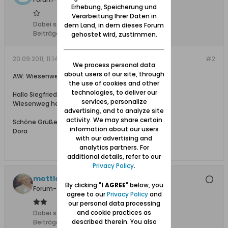
Erhebung, Speicherung und
Verarbeitung Ihrer Daten in
Dabei seit:
30.04.2008
dem Land, in dem dieses Forum
Beiträge:
24
gehostet wird, zustimmen.
20.09.2011, 11:14
#2
We process personal data
about users of our site, through
AW: Wiesenweg
the use of cookies and other
technologies, to deliver our
Hallo Siegfried,
services, personalize
Wiesenweg heißt heute ul. Łęgi.
advertising, and to analyze site
activity. We may share certain
Schöne Grüße
information about our users
Dora
with our advertising and
analytics partners. For
additional details, refer to our
Privacy Policy
.
mottlau1
By clicking "
I AGREE
" below, you
Forum-Teilnehmer
agree to our
Privacy Policy
and
our personal data processing
and cookie practices as
Dabei seit:
11.02.2008
described therein. You also
Beiträge:
1736