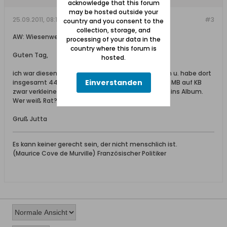
acknowledge that this forum
may be hosted outside your
25.09.2011, 08:17
#3
country and you consent to the
collection, storage, and
AW: Wiesenweg
processing of your data in the
country where this forum is
Guten Tag,
hosted.
ich war diesen Monat in Gr.Waldorf u. Bürgerwiesen u. habe dort
Einverstanden
insgesamt 44 Fotos gemacht. Ich habe diese von MB auf KB
zwar verkleinert aber bekomme sie dennoch nicht ins Album.
Wer weiß Rat?
Gruß Jutta
Es kann keiner gerecht sein, der nicht menschlich ist.
(Maurice Cove de Murville) Französischer Politiker