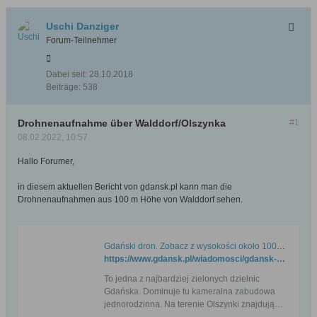
Uschi Danziger
Forum-Teilnehmer
Dabei seit:
28.10.2018
Beiträge:
538
Drohnenaufnahme über Walddorf/Olszynka
#1
08.02.2022, 10:57
Hallo Forumer,
in diesem aktuellen Bericht von gdansk.pl kann man die
Drohnenaufnahmen aus 100 m Höhe von Walddorf sehen.
Gdański dron. Zobacz z wysokości około 100 metrów Olszynkę, dzielnicę leżącą na Żuławach
https://www.gdansk.pl/wiadomosci/gdansk-dron-zobacz-zielona-olszynke-z-lotu-ptaka,a,212542
To jedna z najbardziej zielonych dzielnic
Gdańska. Dominuje tu kameralna zabudowa
jednorodzinna. Na terenie Olszynki znajdują