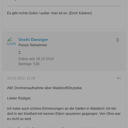
Es gibt nichts Gutes / außer: man tut es. (Erich Kästner)
Uschi Danziger
Forum-Teilnehmer
Dabei seit:
28.10.2018
Beiträge:
538
10.02.2022, 11:09
#4
AW: Drohnenaufnahme über Walddorf/Olszynka
Lieber Rüdiger,
ich habe auch schöne Erinnerungen an die Gärten in Walddorf. Ich bin
dort in der Kindheit mit meinen Eltern spazieren gegangen. Von Ohra war
es nicht so weit.