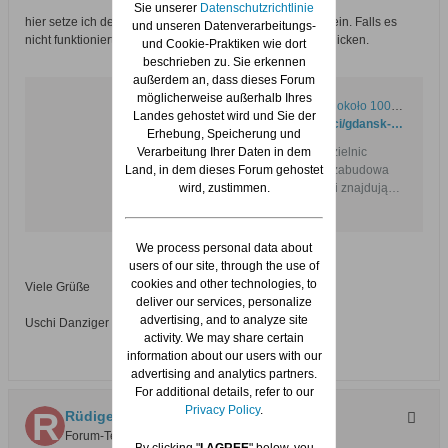
Sie unserer
Datenschutzrichtlinie
hier setze ich den Link zu #1 mit deutscher Übersetzung ein. Falls es
und unseren Datenverarbeitungs-
nicht funktioniert, bitte auf „Deutsch“ in der oberen Zeile klicken.
und Cookie-Praktiken wie dort
beschrieben zu. Sie erkennen
außerdem an, dass dieses Forum
möglicherweise außerhalb Ihres
Gdański dron. Zobacz z wysokości około 100 metrów Olszynkę, dzielnicę leżącą na Żuławach
Landes gehostet wird und Sie der
https://www.gdansk.pl/wiadomosci/gdansk-dron-zobacz-zielona-olszynke-z-lotu-ptaka,a,212542
Erhebung, Speicherung und
Verarbeitung Ihrer Daten in dem
To jedna z najbardziej zielonych dzielnic
Land, in dem dieses Forum gehostet
Gdańska. Dominuje tu kameralna zabudowa
jednorodzinna. Na terenie Olszynki znajdują
wird, zustimmen.
się też liczne gospodarstwa rolne i pola
uprawne, z których plony trafiają m.in. do
sklepów na terenie całego miasta. To także w
We process personal data about
tej dzielnicy znajdują się dość rozległe ogródki
users of our site, through the use of
działkowe. Jeżeli nie byliście dotąd na
cookies and other technologies, to
Viele Grüße
Olszynce, zobaczcie, jak wygląda z wysokości
deliver our services, personalize
około 100 metrów.
advertising, and to analyze site
Uschi Danziger
activity. We may share certain
information about our users with our
advertising and analytics partners.
For additional details, refer to our
Privacy Policy
.
Rüdiger S.
Forum-Teilnehmer