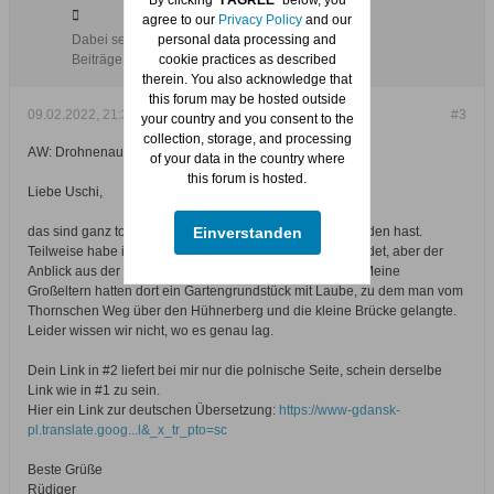
By clicking "
I AGREE
" below, you
agree to our
Privacy Policy
and our
Dabei seit:
05.01.2012
personal data processing and
Beiträge:
686
cookie practices as described
therein. You also acknowledge that
this forum may be hosted outside
09.02.2022, 21:31
#3
your country and you consent to the
collection, storage, and processing
AW: Drohnenaufnahme über Walddorf/Olszynka
of your data in the country where
this forum is hosted.
Liebe Uschi,
Einverstanden
das sind ganz tolle Drohnenaufnahmen, die Du da gefunden hast.
Teilweise habe ich die Gegend auch schon zu Fuß erkundet, aber der
Anblick aus der Luft bietet natürlich viel mehr Übersicht. Meine
Großeltern hatten dort ein Gartengrundstück mit Laube, zu dem man vom
Thornschen Weg über den Hühnerberg und die kleine Brücke gelangte.
Leider wissen wir nicht, wo es genau lag.
Dein Link in #2 liefert bei mir nur die polnische Seite, schein derselbe
Link wie in #1 zu sein.
Hier ein Link zur deutschen Übersetzung:
https://www-gdansk-
pl.translate.goog...l&_x_tr_pto=sc
Beste Grüße
Rüdiger