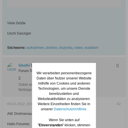
się też liczne gospodarstwa rolne i pola
uprawne, z których plony trafiają m.in. do
sklepów na terenie całego miasta. To także w
tej dzielnicy znajdują się dość rozległe ogródki
działkowe. Jeżeli nie byliście dotąd na
Viele Grüße
Olszynce, zobaczcie, jak wygląda z wysokości
około 100 metrów.
Uschi Danziger
Stichworte:
aufnahmen
,
drohne
,
olszynka
,
video
,
walddorf
Uschi Danziger
Forum-Teilnehmer
Wir verarbeiten personenbezogene
Daten über Nutzer unserer Website
mithilfe von Cookies und anderen
Dabei seit:
28.10.2018
Technologien, um unsere Dienste
Beiträge:
538
bereitzustellen und
Websiteaktivitäten zu analysieren.
09.02.2022, 20:02
Weitere Einzelheiten finden Sie in
#2
unserer
Datenschutzrichtlinie
.
AW: Drohnenaufnahme über Walddorf/Olszynka
Wenn Sie unten auf
Hallo Forumer,
"
Einverstanden
" klicken, stimmen