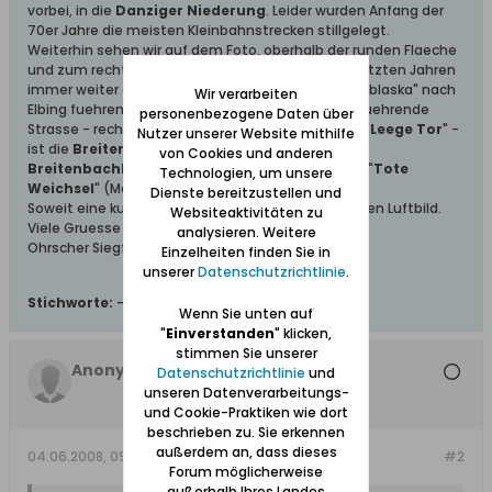
vorbei, in die
Danziger Niederung
. Leider wurden Anfang der
70er Jahre die meisten Kleinbahnstrecken stillgelegt.
Weiterhin sehen wir auf dem Foto, oberhalb der runden Flaeche
und zum rechten Bildrand verlaufend, die in den letzten Jahren
immer weiter ausgebaute Auto-Schnellstrasse "Elblaska" nach
Wir verarbeiten
Elbing fuehrend. Die hierueber im rechten Bogen fuehrende
personenbezogene Daten über
Strasse - rechts vom noch schwach erkennbaren "
Leege Tor
" -
Nutzer unserer Website mithilfe
ist die
Breitenbachstrasse
(Siennicka) mit der
von Cookies und anderen
Breitenbachbruecke
(most Siennicki) ueber die "
Tote
Technologien, um unsere
Weichsel
" (Martwa Wisla).
Dienste bereitzustellen und
Soweit eine kurze Beschreibung zum nachfolgenden Luftbild.
Websiteaktivitäten zu
Viele Gruesse
analysieren. Weitere
Ohrscher Siegfried
Einzelheiten finden Sie in
unserer
Datenschutzrichtlinie
.
Stichworte:
-
Wenn Sie unten auf
"
Einverstanden
" klicken,
stimmen Sie unserer
Anonymus
Datenschutzrichtlinie
und
unseren Datenverarbeitungs-
und Cookie-Praktiken wie dort
beschrieben zu. Sie erkennen
außerdem an, dass dieses
04.06.2008, 09:05
#2
Forum möglicherweise
außerhalb Ihres Landes