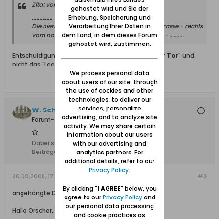
Zitat von
Ohrscher 33-46
gehostet wird und Sie der
..............
Erhebung, Speicherung und
Die hierueber im rechten Bogen fuehrende Strasse - rechts
Verarbeitung Ihrer Daten in
vom noch schwach erkennbaren "
dem Land, in dem dieses Forum
Leege Tor
" - ..........
gehostet wird, zustimmen.
Entschuldigung, natuerlich ist es das "
Langgarter Tor
" und
nicht das "Leege Tor"!!!
We process personal data
about users of our site, through
the use of cookies and other
technologies, to deliver our
services, personalize
W. Schweda
advertising, and to analyze site
Forum-Teilnehmer
activity. We may share certain
information about our users
Dabei seit:
22.07.2008
with our advertising and
Beiträge:
5
analytics partners. For
additional details, refer to our
Privacy Policy
.
20.09.2008, 17:44
#3
By clicking "
I AGREE
" below, you
angehängte Datei von Gr./ Kl.Walddorf
agree to our
Privacy Policy
and
our personal data processing
Hallo Orscher,
and cookie practices as