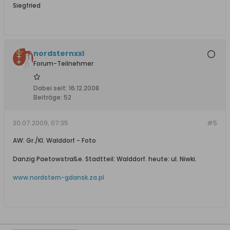
Siegfried
nordsternxxl
Forum-Teilnehmer
Dabei seit:
16.12.2008
Beiträge:
52
30.07.2009, 07:35
#5
AW: Gr./Kl. Walddorf - Foto
Danzig Paetowstraße. Stadtteil: Walddorf. heute: ul. Niwki.
www.nordstern-gdansk.za.pl