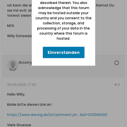
described therein. You also
ich kann die angehängte Datei leider nicht öffnen. Kannst Du
acknowledge that this forum
sie mir evtl. als Mail-Anhang (jpg) senden.
may be hosted outside your
Vorerst vielen Dank!
country and you consent to the
collection, storage, and
MfG
processing of your data in the
country where this forum is
Willy Schweda
hosted.
Einverstanden
Anonymus
20.09.2008, 17:52
#4
Hallo Willy,
klicke bitte diesen Link an:
https://www.danzig.de/attachment.ph...1&d=1212566200
Viele Gruesse