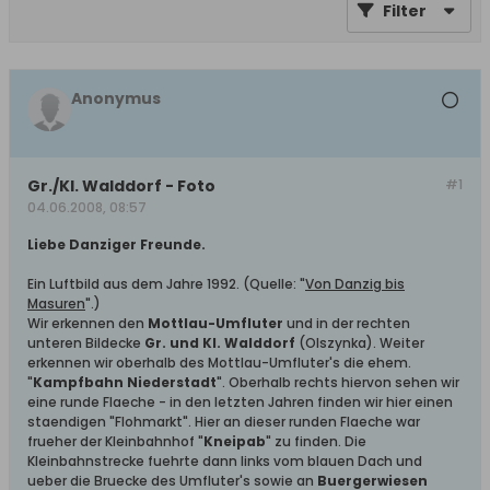
Filter
Anonymus
Gr./Kl. Walddorf - Foto
#1
04.06.2008, 08:57
Liebe Danziger Freunde.
Ein Luftbild aus dem Jahre 1992. (Quelle: "
Von Danzig bis
Masuren
".)
Wir erkennen den
Mottlau-Umfluter
und in der rechten
unteren Bildecke
Gr. und Kl. Walddorf
(Olszynka). Weiter
erkennen wir oberhalb des Mottlau-Umfluter's die ehem.
"
Kampfbahn Niederstadt
". Oberhalb rechts hiervon sehen wir
eine runde Flaeche - in den letzten Jahren finden wir hier einen
staendigen "Flohmarkt". Hier an dieser runden Flaeche war
frueher der Kleinbahnhof "
Kneipab
" zu finden. Die
Kleinbahnstrecke fuehrte dann links vom blauen Dach und
ueber die Bruecke des Umfluter's sowie an
Buergerwiesen