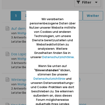
Filter
1
2
3
4
5
6
7
Weiter
Wir verarbeiten
personenbezogene Daten über
Nutzer unserer Website mithilfe
Auf dem Karlsberg in Oliva
von Cookies und anderen
von
Wolfgang
Technologien, um unsere
3 Antworten
20.462 Hits
0 Likes
Dienste bereitzustellen und
Letzter Beitrag
10.03.2025, 14:17
Websiteaktivitäten zu
analysieren. Weitere
Einzelheiten finden Sie in
Das Lapidarium in Langfuhr
unserer
Datenschutzrichtlinie
.
von
Wolfgang
3 Antworten
21.497 Hits
0 Likes
Wenn Sie unten auf
Letzter Beitrag
06.09.2023, 17:49
"
Einverstanden
" klicken,
stimmen Sie unserer
Datenschutzrichtlinie
und
Winterspaziergang in Adlershorst (Orlowo)
unseren Datenverarbeitungs-
von
Wolfgang
und Cookie-Praktiken wie dort
2 Antworten
7.466 Hits
0 Likes
beschrieben zu. Sie erkennen
Letzter Beitrag
20.01.2021, 08:47
außerdem an, dass dieses
Forum möglicherweise
außerhalb Ihres Landes