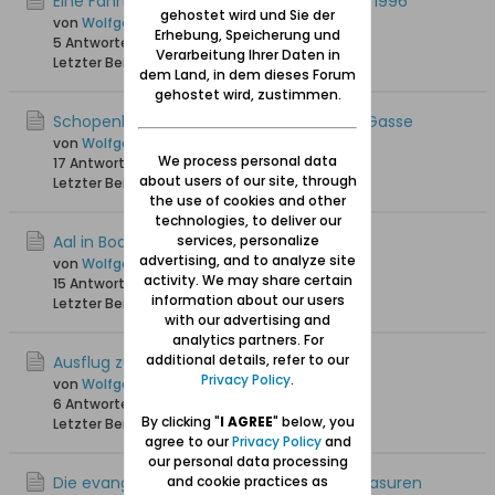
Eine Fahrt nach Schiewenhorst im Herbst 1996
gehostet wird und Sie der
von
Wolfgang
Erhebung, Speicherung und
5 Antworten
9.040 Hits
0 Likes
Verarbeitung Ihrer Daten in
Letzter Beitrag
05.11.2020, 22:32
dem Land, in dem dieses Forum
gehostet wird, zustimmen.
Schopenhauers Haus in der Heilig-Geist-Gasse
von
Wolfgang
We process personal data
17 Antworten
31.707 Hits
0 Likes
about users of our site, through
Letzter Beitrag
30.10.2019, 16:50
the use of cookies and other
technologies, to deliver our
Aal in Bodenwinkel
services, personalize
advertising, and to analyze site
von
Wolfgang
activity. We may share certain
15 Antworten
27.905 Hits
0 Likes
information about our users
Letzter Beitrag
29.08.2018, 21:28
with our advertising and
analytics partners. For
additional details, refer to our
Ausflug zum Gut Kronenhof
Privacy Policy
.
von
Wolfgang
6 Antworten
26.706 Hits
0 Likes
By clicking "
I AGREE
" below, you
Letzter Beitrag
08.11.2017, 19:19
agree to our
Privacy Policy
and
our personal data processing
Die evangelische Kirche in Sorquitten / Masuren
and cookie practices as