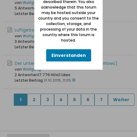
described therein. You also
von
Wolfgang
acknowledge that this forum
5 Antworten
23.084 Hits
0 Likes
may be hosted outside your
Letzter Beitrag
22.09.2017, 12:11
country and you consent to the
collection, storage, and
processing of your data in the
Luftgetrocknete Flundern
country where this forum is
von
Wolfgang
hosted.
3 Antworten
16.564 Hits
0 Likes
Letzter Beitrag
12.06.2016, 18:12
Einverstanden
Der untergegangene Friedhof in Orloff (Orlowo)
von
Wolfgang
2 Antworten
17.776 Hits
0 Likes
Letzter Beitrag
31.10.2015, 11:05
1
2
3
4
5
6
7
Weiter