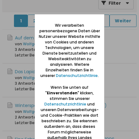
Filter
1
2
3
4
5
6
7
Weiter
Wir verarbeiten
personenbezogene Daten über
Nutzer unserer Website mithilfe
Auf dem Karlsberg in Oliva
von Cookies und anderen
von
Wolfgang
Technologien, um unsere
3 Antworten
20.463 Hits
0 Likes
Dienste bereitzustellen und
Letzter Beitrag
10.03.2025, 14:17
Websiteaktivitäten zu
analysieren. Weitere
Einzelheiten finden Sie in
Das Lapidarium in Langfuhr
unserer
Datenschutzrichtlinie
.
von
Wolfgang
3 Antworten
21.499 Hits
0 Likes
Wenn Sie unten auf
Letzter Beitrag
06.09.2023, 17:49
"
Einverstanden
" klicken,
stimmen Sie unserer
Datenschutzrichtlinie
und
Winterspaziergang in Adlershorst (Orlowo)
unseren Datenverarbeitungs-
von
Wolfgang
und Cookie-Praktiken wie dort
2 Antworten
7.467 Hits
0 Likes
beschrieben zu. Sie erkennen
Letzter Beitrag
20.01.2021, 08:47
außerdem an, dass dieses
Forum möglicherweise
außerhalb Ihres Landes