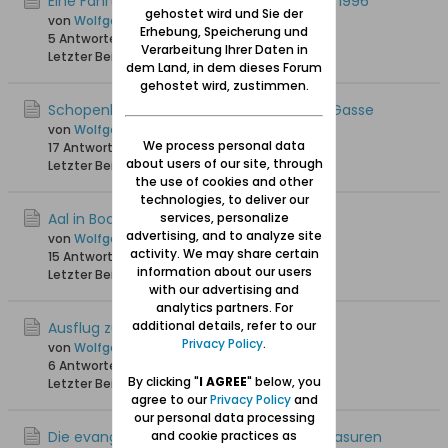
Eine Fahrt nach Schiewenhorst im Herbst 1996
gehostet wird und Sie der
von
Wolfgang
Erhebung, Speicherung und
5 Antworten
9.040 Hits
0 Likes
Verarbeitung Ihrer Daten in
Letzter Beitrag
05.11.2020, 22:32
dem Land, in dem dieses Forum
gehostet wird, zustimmen.
Schopenhauers Haus in der Heilig-Geist-Gasse
von
Wolfgang
We process personal data
17 Antworten
31.708 Hits
0 Likes
about users of our site, through
Letzter Beitrag
30.10.2019, 16:50
the use of cookies and other
technologies, to deliver our
Aal in Bodenwinkel
services, personalize
advertising, and to analyze site
von
Wolfgang
activity. We may share certain
15 Antworten
27.905 Hits
0 Likes
information about our users
Letzter Beitrag
29.08.2018, 21:28
with our advertising and
analytics partners. For
additional details, refer to our
Ausflug zum Gut Kronenhof
Privacy Policy
.
von
Wolfgang
6 Antworten
26.707 Hits
0 Likes
By clicking "
I AGREE
" below, you
Letzter Beitrag
08.11.2017, 19:19
agree to our
Privacy Policy
and
our personal data processing
Die evangelische Kirche in Sorquitten / Masuren
and cookie practices as