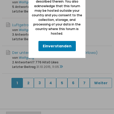
described therein. You also
von
Wolfgang
acknowledge that this forum
5 Antworten
23.087 Hits
0 Likes
may be hosted outside your
Letzter Beitrag
22.09.2017, 12:11
country and you consent to the
collection, storage, and
processing of your data in the
Luftgetrocknete Flundern
country where this forum is
von
Wolfgang
hosted.
3 Antworten
16.564 Hits
0 Likes
Letzter Beitrag
12.06.2016, 18:12
Einverstanden
Der untergegangene Friedhof in Orloff (Orlowo)
von
Wolfgang
2 Antworten
17.776 Hits
0 Likes
Letzter Beitrag
31.10.2015, 11:05
1
2
3
4
5
6
7
Weiter