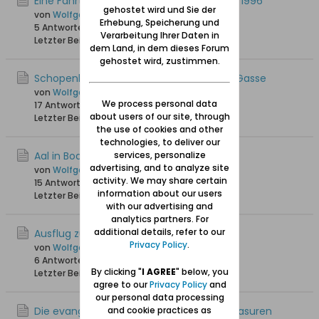
Eine Fahrt nach Schiewenhorst im Herbst 1996
gehostet wird und Sie der
von
Wolfgang
Erhebung, Speicherung und
5 Antworten
9.040 Hits
0 Likes
Verarbeitung Ihrer Daten in
Letzter Beitrag
05.11.2020, 22:32
dem Land, in dem dieses Forum
gehostet wird, zustimmen.
Schopenhauers Haus in der Heilig-Geist-Gasse
von
Wolfgang
We process personal data
17 Antworten
31.707 Hits
0 Likes
about users of our site, through
Letzter Beitrag
30.10.2019, 16:50
the use of cookies and other
technologies, to deliver our
Aal in Bodenwinkel
services, personalize
advertising, and to analyze site
von
Wolfgang
activity. We may share certain
15 Antworten
27.904 Hits
0 Likes
information about our users
Letzter Beitrag
29.08.2018, 21:28
with our advertising and
analytics partners. For
additional details, refer to our
Ausflug zum Gut Kronenhof
Privacy Policy
.
von
Wolfgang
6 Antworten
26.706 Hits
0 Likes
By clicking "
I AGREE
" below, you
Letzter Beitrag
08.11.2017, 19:19
agree to our
Privacy Policy
and
our personal data processing
Die evangelische Kirche in Sorquitten / Masuren
and cookie practices as