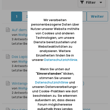
Filter
1
2
3
4
5
6
7
Weiter
Wir verarbeiten
personenbezogene Daten über
Nutzer unserer Website mithilfe
Auf dem Karlsberg in Oliva
von Cookies und anderen
von
Wolfgang
Technologien, um unsere
3 Antworten
20.462 Hits
0 Likes
Dienste bereitzustellen und
Letzter Beitrag
10.03.2025, 14:17
Websiteaktivitäten zu
analysieren. Weitere
Einzelheiten finden Sie in
Das Lapidarium in Langfuhr
unserer
Datenschutzrichtlinie
.
von
Wolfgang
3 Antworten
21.497 Hits
0 Likes
Wenn Sie unten auf
Letzter Beitrag
06.09.2023, 17:49
"
Einverstanden
" klicken,
stimmen Sie unserer
Datenschutzrichtlinie
und
Winterspaziergang in Adlershorst (Orlowo)
unseren Datenverarbeitungs-
von
Wolfgang
und Cookie-Praktiken wie dort
2 Antworten
7.466 Hits
0 Likes
beschrieben zu. Sie erkennen
Letzter Beitrag
20.01.2021, 08:47
außerdem an, dass dieses
Forum möglicherweise
außerhalb Ihres Landes