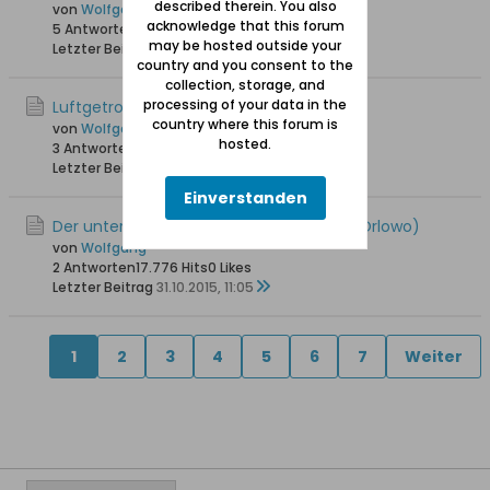
described therein. You also
von
Wolfgang
acknowledge that this forum
5 Antworten
23.084 Hits
0 Likes
may be hosted outside your
Letzter Beitrag
22.09.2017, 12:11
country and you consent to the
collection, storage, and
processing of your data in the
Luftgetrocknete Flundern
country where this forum is
von
Wolfgang
hosted.
3 Antworten
16.564 Hits
0 Likes
Letzter Beitrag
12.06.2016, 18:12
Einverstanden
Der untergegangene Friedhof in Orloff (Orlowo)
von
Wolfgang
2 Antworten
17.776 Hits
0 Likes
Letzter Beitrag
31.10.2015, 11:05
1
2
3
4
5
6
7
Weiter