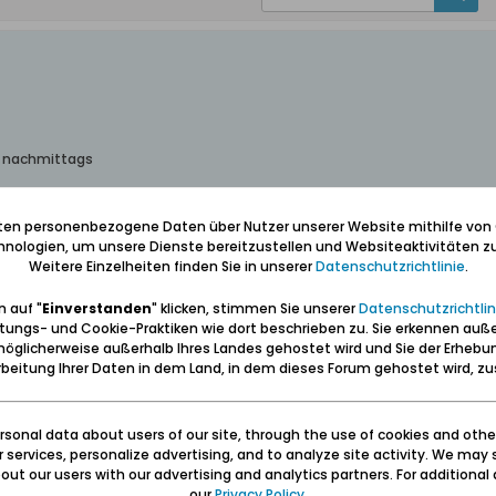
, nachmittags
ht. Um Zwei sollte es zwar erst offiziell beginnen, aber es waren ja doc
 letzten Danzig-Aufenthalt vor zwei Wochen vorbeigebracht. Jetzt führe 
iten personenbezogene Daten über Nutzer unserer Website mithilfe von
ern von Brackenheimer Rebstöcken, die zur Dekoration auf den Tischen v
nologien, um unsere Dienste bereitzustellen und Websiteaktivitäten zu
Weitere Einzelheiten finden Sie in unserer
Datenschutzrichtlinie
.
r Deutschen Minderheit ein „Danziger Weintag“ stattfinden. Mit fünf 
ei Rheinhessen-Weinen will ich einige der Weine verkosten, die zu de
 auf "
Einverstanden
" klicken, stimmen Sie unserer
Datenschutzrichtlin
tungs- und Cookie-Praktiken wie dort beschrieben zu. Sie erkennen auß
t gesorgt, der Weißwein größtenteils kühl gestellt. In Gedanken gehe ich
öglicherweise außerhalb Ihres Landes gehostet wird und Sie der Erhebu
eichten Rheinhessen-Riesling fangen wir an, dann ein Silvaner gefolgt v
beitung Ihrer Daten in dem Land, in dem dieses Forum gehostet wird, 
 ein Gewürztraminer, ein Schwarzriesling und noch eine Riesling Spätles
otizzettel, überfliege ein kleines Weinbrevier, das Nicole in den letzten 
n und –könig gekürt werden. Mittlerweile füllt sich der Saal. Viele Gesich
sonal data about users of our site, through the use of cookies and othe
ur services, personalize advertising, and to analyze site activity. We may 
immung. Helga stimmt ein neues Lied an und auch ich singe mit. Mein Mob
ut our users with our advertising and analytics partners. For additional d
n nehmen. Bei dem Geräuschpegel könnte ich auch nichts verstehen. Abe
our
Privacy Policy
.