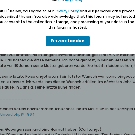
lick auf das kleine leuchtende Display. Aha, es ist aus Spanien, die Frau m
ges, warum soll ich abheben? Ich werde später zurückrufen.
GREE
" below, you agree to our
Privacy Policy
and our personal data proces
 described therein. You also acknowledge that this forum may be hosted
rage Gerhard Olter, ob er schon mein Taxi bestellt habe. Er nickt mir zu,
u consent to the collection, storage, and processing of your data in th
 mich von einigen der Besucher, die sich nun ebenfalls auf den Nachha
this forum is hosted.
ende Taxi, steige ein und bitte den Fahrer mich nach Saspe zur Ulica Pilo
n aufgerundeten Fahrpreis. Mit dem Fahrstuhl geht es in den 9.Stock des 
langsam mit ernster Mine auf mich zu, sagt in Englisch: „Wilczek, Dein V
Einverstanden
er kurz zuvor gestorben ist.“
t bricht zusammen. Nach langer schwerer Krankheit gestorben. Vor meinem
 Das hatten die Ärzte verneint. Ich hatte gehofft, in seinen letzten Stu
te vor 110 Jahren seine Mutter geboren wurde. Sie hat ihn leiden sehen,
at seine letzte Reise angetreten. Sein letzter Wunsch war, seine eingeäs
tzen zu lassen. Ich werde ihm diesen Wunsch erfüllen. Im nächsten Jahr,
u Hause, in Danzig, seine letzte Ruhe finden.
___________
meines Vaters nachkommen. Ich konnte ihn im Mai 2005 in der Danziger
wthread.php?t=964
ben: Geborgen sein und eine Heimat haben (Carl Lange)
erter Führer und Volontär in der Gedenkstätte/Museum "Deutsches Konze