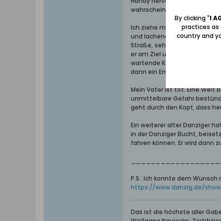
Handy hervor und werfe einen B
wahrscheinlich nichts Wichti
By clicking "
I A
practices as
Ich ziehe meinen Mantel an, f
country and yo
und lachend verabschiede ich
Straße, sehe das bereits wart
er am Ziel und ich bezahle de
wartende Kinga an. Sie kommt 
dann ein Email erhalten, dass 
Mein Vater ist tot. Eine Wel
unmittelbare Gefahr bestünde.
geht durch den Kopf, dass heu
Ein weiterer alter Danziger h
in der Danziger Bucht, beise
fahren können. Er wird dann z
__________________
P.S.: Ich konnte dem Wunsch 
https://www.danzig.de/sho
Das ist die höchste aller Ga
Wolfgang Naujocks: Zertifizi