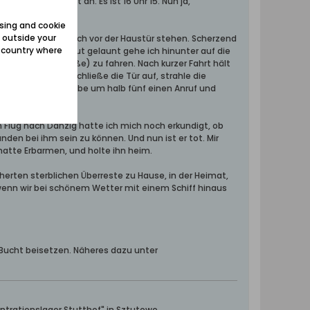
eines Vaters ruft an. Es ist 16 Uhr 15. Nun ja,
sing and cookie
 outside your
 sagt, es müsse gleich vor der Haustür stehen. Scherzend
e country where
useweg machen. Gut gelaunt gehe ich hinunter auf die
tow (Fluhafenstraße) zu fahren. Nach kurzer Fahrt hält
Wohnblocks. Ich schließe die Tür auf, strahle die
ater ist tot. Ich habe um halb fünf einen Anruf und
 Flug nach Danzig hatte ich mich noch erkundigt, ob
nden bei ihm sein zu können. Und nun ist er tot. Mir
 hatte Erbarmen, und holte ihn heim.
cherten sterblichen Überreste zu Hause, in der Heimat,
 wenn wir bei schönem Wetter mit einem Schiff hinaus
 Bucht beisetzen. Näheres dazu unter
ntrationslager Stutthof" in Sztutowo