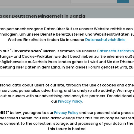
 der Deutschen Minderheit in Danzig
iten personenbezogene Daten über Nutzer unserer Website mithilfe von
chen Minderheit in Danzig
nologien, um unsere Dienste bereitzustellen und Websiteaktivitäten zu
Weitere Einzelheiten finden Sie in unserer
Datenschutzrichtlinie
.
 auf "
Einverstanden
" klicken, stimmen Sie unserer
Datenschutzrichtlin
tungs- und Cookie-Praktiken wie dort beschrieben zu. Sie erkennen auß
unkelblauer Anzug, graues Hemd, Krawatte, schwarz gewienerte Schuhe. Günter Grass ist der Anl
öglicherweise außerhalb Ihres Landes gehostet wird und Sie der Erhebu
tellung seiner Bilder eröffnen, sondern auch in verschiedenen Veranstaltungen sprechen. Für
beitung Ihrer Daten in dem Land, in dem dieses Forum gehostet wird, 
 Ich kam bereits ein Weilchen vorher um alte Bekannte zu treffen. Und nun steht der Zeiger
r 35 ist es soweit. Günter Grass und seine Frau kommen. Im Schlepptau ein ganzes Gefolge von 
Nu ja, ob die alten Leutchens dem Günter Grass wirklich gefährlich werden?
sonal data about users of our site, through the use of cookies and othe
ur services, personalize advertising, and to analyze site activity. We may 
, ruhig, lächelnd. Braunes Cordsakko, blaues Hemd, der Kragen leger geöffnet. Nach Begrüßun
ut our users with our advertising and analytics partners. For additional d
6 Ortsgruppen mit dem Danziger Club, einer Frauengruppe sowie einem Senioren- und einem J
our
Privacy Policy
.
al seit Kriegsende wieder in Danzig gewesen. Er interessiert sich für die Minderheit, beginnt e
Deutschland gebe. Ich vermeine einen leichten Stoßseufzer zu hören als ihm geantwortet wird, die
GREE
" below, you agree to our
Privacy Policy
and our personal data proces
en eben viele nach Deutschland ausgereist. Eine Begleiterin von Grass fragt, warum denn die h
 described therein. You also acknowledge that this forum may be hosted
 viele hätten auch hier bleiben müssen, man habe sich mit Polen angefreundet, habe polnische Eh
u consent to the collection, storage, and processing of your data in th
this forum is hosted.
seiner Jugendzeit, als er vom Labesweg, wo er wohnte, über den Brunshöfer Weg zum Conradinu