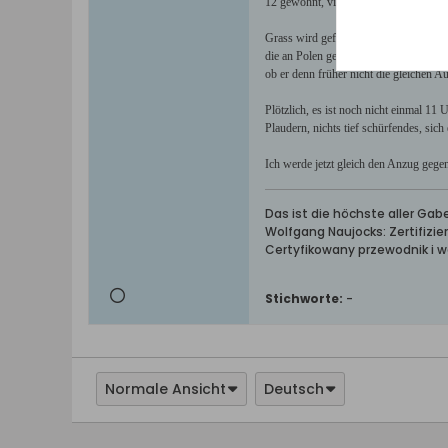
12 gewohnt, vielleicht seien sie ja b
Grass wird gefragt, warum er in Deutsc
die an Polen gefallenen Gebiete seien 
ob er denn früher nicht die gleichen 
Plötzlich, es ist noch nicht einmal 11
Plaudern, nichts tief schürfendes, sic
Ich werde jetzt gleich den Anzug gege
Das ist die höchste aller Ga
Wolfgang Naujocks: Zertifizi
Certyfikowany przewodnik i 
Stichworte:
-
Normale Ansicht
Deutsch