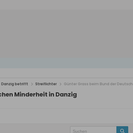
 Danzig betrifft
Streiflichter
Günter Grass beim Bund der Deutsche
hen Minderheit in Danzig