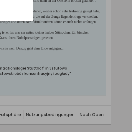
le nicht schwimmen und sind dann an der Ostsee in Brösen gelandet".
Er antwortet, das käme daher, weil er schon sehr frühzeitig gesagt habe,
erständigen. Ich muss mir die auf der Zunge liegende Frage verkneifen,
anziger und deren Berufsfunktionären könne er auch nichts anfangen.
 ist er. Es war ein nettes kleines halbes Stündchen. Ein bisschen
Grass, ihren Nobelpreisträger, gesehen.
visite nach Danzig geht dem Ende entgegen...
ntrationslager Stutthof" in Sztutowo
towski obóz koncentracyjny i zagłady"
ivatsphäre
Nutzungsbedingungen
Nach Oben