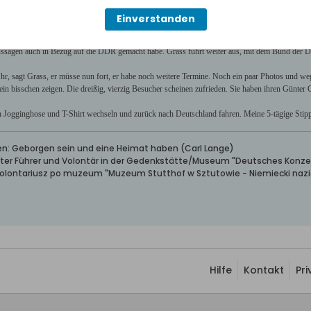
efreundet gewesen. Seine Familie, sagt Grass, käme aus der Gegend von Zuckau: "Sie konnten al
Einverstanden
hland umstritten sei. Das habe kürzlich der Apostolische Visitator Johannes Bieler angedeutet. 
für immer verloren. Er sei dafür eingetreten, die Grenzen anzuerkennen und sich mit Polen zu v
Aussagen auch in Bezug auf die DDR gemacht habe. Grass führt weiter aus, mit dem Bund der D
 Uhr, sagt Grass, er müsse nun fort, er habe noch weitere Termine. Noch ein paar Photos und weg
h ein bisschen zeigen. Die dreißig, vierzig Besucher scheinen zufrieden. Sie haben ihren Günter 
n Jogginghose und T-Shirt wechseln und zurück nach Deutschland fahren. Meine 5-tägige Stipp
ben: Geborgen sein und eine Heimat haben (Carl Lange)
erter Führer und Volontär in der Gedenkstätte/Museum "Deutsches Konze
wolontariusz po muzeum "Muzeum Stutthof w Sztutowie - Niemiecki nazis
Hilfe
Kontakt
Pr