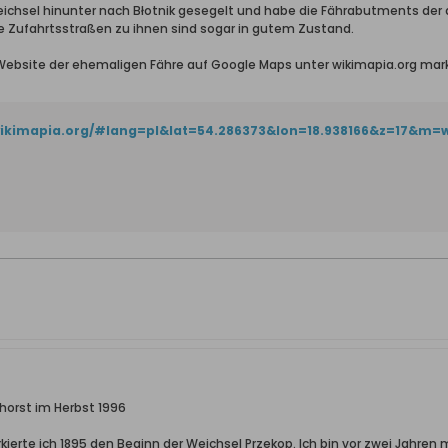
ichsel hinunter nach Błotnik gesegelt und habe die Fährabutments der a
e Zufahrtsstraßen zu ihnen sind sogar in gutem Zustand.
 Website der ehemaligen Fähre auf Google Maps unter wikimapia.org mark
/wikimapia.org/#lang=pl&lat=54.286373&lon=18.938166&z=17&m=
horst im Herbst 1996
ierte ich 1895 den Beginn der Weichsel Przekop. Ich bin vor zwei Jahre