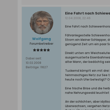
Eine Fahrt nach Schiewe
12.04.2008, 22:46
Eine Fahrt nach Schiewenhors
Fähranlegestelle Schiewenhor
Wolfgang
Strom ein kleiner Schlepper,
Forumbetreiber
genügend Zeit um ein paar Sc
Direkt unten am Weichselufer
ausgemusterte Eisenbahnwaggo
Dabei seit:
alter Mann, der bedächtig sei
10.02.2008
Beiträge:
11627
Tuckernd kämpft ein mit drei
feinmaschiges Netz zur See 
heute noch Ufer befestigt? O
Eine frische Brise und die h
nahe Nehrungswald leuchtet i
An der schlichten, aber idyl
überwachsen, vergehen Netze