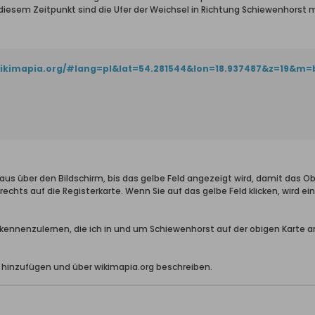
 diesem Zeitpunkt sind die Ufer der Weichsel in Richtung Schiewenhorst 
/wikimapia.org/#lang=pl&lat=54.281544&lon=18.937487&z=19&m=
 über den Bildschirm, bis das gelbe Feld angezeigt wird, damit das Ob
 rechts auf die Registerkarte. Wenn Sie auf das gelbe Feld klicken, wird 
e kennenzulernen, die ich in und um Schiewenhorst auf der obigen Kart
 hinzufügen und über wikimapia.org beschreiben.