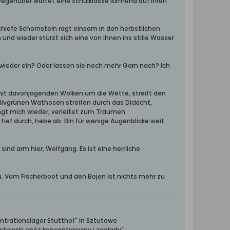
 Gegenüber wartet eine Schulklasse lärmend auf ihren
hiefe Schornstein ragt einsam in den herbstlichen
nd wieder stürzt sich eine von ihnen ins stille Wasser
n wieder ein? Oder lassen sie noch mehr Garn nach? Ich
t mit davonjagenden Wolken um die Wette, streift den
olivgrünen Wathosen streifen durch das Dickicht,
ängt mich wieder, verleitet zum Träumen.
tief durch, hebe ab. Bin für wenige Augenblicke weit
ind arm hier, Wolfgang. Es ist eine herrliche
u. Vom Fischerboot und den Bojen ist nichts mehr zu
ntrationslager Stutthof" in Sztutowo
towski obóz koncentracyjny i zagłady"