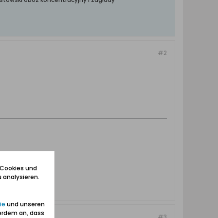
#2
 Cookies und
 analysieren.
ie
und unseren
erdem an, dass
#3