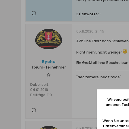
Stichworte:
-
05.11.2020, 21:45
AW: Eine Fahrt nach Schiewen
Nicht mehr, nicht weniger
Rychu
Ein Großteil Ihrer Beschreibun
Forum-Teilnehmer
"Nec temere, nec timide"
Dabei seit:
04.01.2016
Beiträge:
119
Wir verarbe
anderen Tech
Wenn Sie unten
Datenverarbei
05.11.2020, 21:47