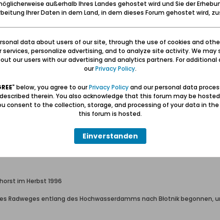
öglicherweise außerhalb Ihres Landes gehostet wird und Sie der Erhebu
beitung Ihrer Daten in dem Land, in dem dieses Forum gehostet wird, 
horst im Herbst 1996
 ...
sonal data about users of our site, through the use of cookies and othe
ur services, personalize advertising, and to analyze site activity. We may 
ut our users with our advertising and analytics partners. For additional d
our
Privacy Policy
.
GREE
" below, you agree to our
Privacy Policy
and our personal data proces
 described therein. You also acknowledge that this forum may be hosted
u consent to the collection, storage, and processing of your data in th
this forum is hosted.
Einverstanden
horst im Herbst 1996
ines Radweges entlang des Hochwasserdamms nach Błotnik begonnen, und