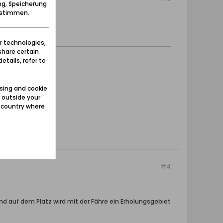
ng, Speicherung
zustimmen.
r technologies,
share certain
etails, refer to
sing and cookie
 outside your
e country where
#4
 auf dem Platz wird mit der Fähre ein Erholungsgebiet