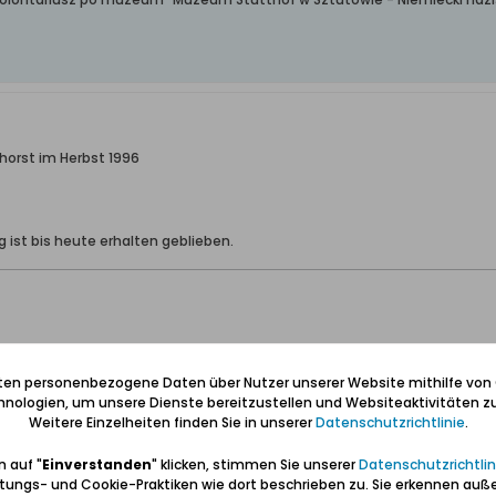
horst im Herbst 1996
g ist bis heute erhalten geblieben.
iten personenbezogene Daten über Nutzer unserer Website mithilfe von
nologien, um unsere Dienste bereitzustellen und Websiteaktivitäten zu
Weitere Einzelheiten finden Sie in unserer
Datenschutzrichtlinie
.
 auf "
Einverstanden
" klicken, stimmen Sie unserer
Datenschutzrichtlin
tungs- und Cookie-Praktiken wie dort beschrieben zu. Sie erkennen auß