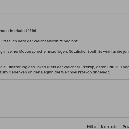
horst im Herbst 1996
s Ortes, an dem der Weichselschnitt beginnt.
 in seiner Muttersprache hinzufügen. Nützlicher Spaß. Es wird für die j
ie Pflasterung des linken Ufers der Weichsel Przekop, deren Bau 1891 be
d zum Gedenken an den Beginn der Weichsel Przekop angelegt.
Hilfe
Kontakt
Pr