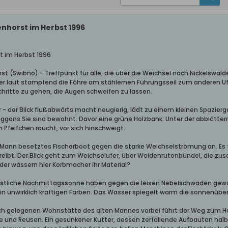
nhorst im Herbst 1996
t im Herbst 1996
st (Swibno) - Treffpunkt für alle, die über die Weichsel nach Nickelswa
 der laut stampfend die Fähre am stählernen Führungsseil zum anderen U
hritte zu gehen, die Augen schweifen zu lassen.
 - der Blick flußabwärts macht neugierig, lädt zu einem kleinen Spazier
ns.Sie sind bewohnt. Davor eine grüne Holzbank. Unter der abblätternde
n Pfeifchen raucht, vor sich hinschweigt.
 Mann besetztes Fischerboot gegen die starke Weichselströmung an. Es 
treibt. Der Blick geht zum Weichselufer, über Weidenrutenbündel, die 
der wässern hier Korbmacher ihr Material?
erbstliche Nachmittagssonne haben gegen die leisen Nebelschwaden gew
n unwirklich kräftigen Farben. Das Wasser spiegelt warm die sonnenüber
lisch gelegenen Wohnstätte des alten Mannes vorbei führt der Weg zum Ha
 und Reusen. Ein gesunkener Kutter, dessen zerfallende Aufbauten hal