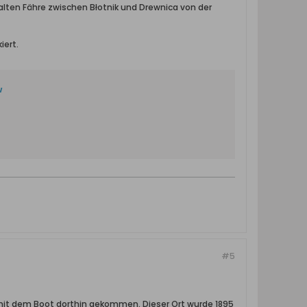
lten Fähre zwischen Błotnik und Drewnica von der
iert.
w
#5
n mit dem Boot dorthin gekommen. Dieser Ort wurde 1895