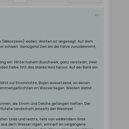
#1
lde (Mikoszewo) wollen. Warten ist angesagt. Auf dem
fer schiebt. Genügend Zeit bis die Fähre zurückkommt,
gang ein. Hinter hohem Buschwerk, ganz versteckt, zwei
n Farbe tritt das blanke Holz hervor. Auf der Bank ein
fährt zur Strommitte, Bojen aussetzend, an denen
zusammengeflochten im Wasser liegen. Werden damit
onnen, die Strom und Deiche gefangen hielten. Der
flutete Landschaft jenseits der Weichsel.
fen. Links und rechts, teils von welkendem Gras
b aus dem Wasser ragen, erinnert an vergangene