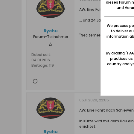
dieses Forum m
und Verar
AW: Eine Fahrt nach Schiewen
... und 24 Jahre sind vergangen
We process per
Rychu
to deliver o
"Nec temere, nec timide"
information abo
Forum-Teilnehmer
By clicking "
I A
Dabei seit:
practices as
04.01.2016
country and yo
Beiträge:
119
05.11.2020, 22:05
AW: Eine Fahrt nach Schiewen
In Kürze wird mit dem Bau e
errichtet.
Rychu