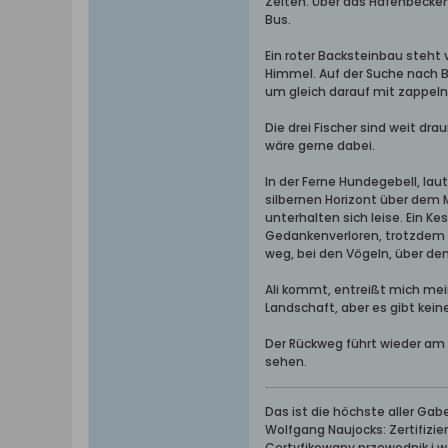
Zeiten. Über das Hafenbecken 
Bus.
Ein roter Backsteinbau steht
Himmel. Auf der Suche nach B
um gleich darauf mit zappel
Die drei Fischer sind weit dr
wäre gerne dabei.
In der Ferne Hundegebell, la
silbernen Horizont über dem M
unterhalten sich leise. Ein K
Gedankenverloren, trotzdem mi
weg, bei den Vögeln, über de
Ali kommt, entreißt mich mein
Landschaft, aber es gibt keine
Der Rückweg führt wieder am 
sehen.
Das ist die höchste aller Ga
Wolfgang Naujocks: Zertifizi
Certyfikowany przewodnik i 