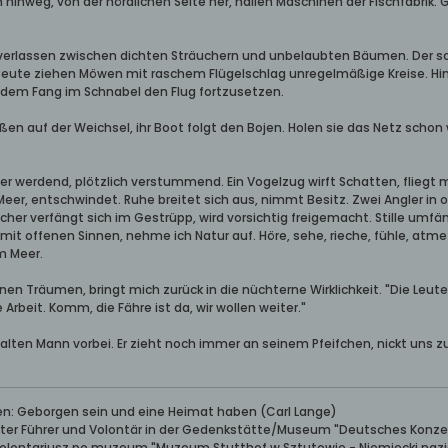
hinweg, von der nördlichen Seite her, hallen Maschinen der Fischfabrik.
 verlassen zwischen dichten Sträuchern und unbelaubten Bäumen. Der sc
eute ziehen Möwen mit raschem Flügelschlag unregelmäßige Kreise. Hin u
ndem Fang im Schnabel den Flug fortzusetzen.
außen auf der Weichsel, ihr Boot folgt den Bojen. Holen sie das Netz scho
uter werdend, plötzlich verstummend. Ein Vogelzug wirft Schatten, flieg
eer, entschwindet. Ruhe breitet sich aus, nimmt Besitz. Zwei Angler in 
escher verfängt sich im Gestrüpp, wird vorsichtig freigemacht. Stille umf
t offenen Sinnen, nehme ich Natur auf. Höre, sehe, rieche, fühle, atme 
m Meer.
en Träumen, bringt mich zurück in die nüchterne Wirklichkeit. "Die Leute s
 Arbeit. Komm, die Fähre ist da, wir wollen weiter."
alten Mann vorbei. Er zieht noch immer an seinem Pfeifchen, nickt uns z
ben: Geborgen sein und eine Heimat haben (Carl Lange)
erter Führer und Volontär in der Gedenkstätte/Museum "Deutsches Konze
wolontariusz po muzeum "Muzeum Stutthof w Sztutowie - Niemiecki nazis