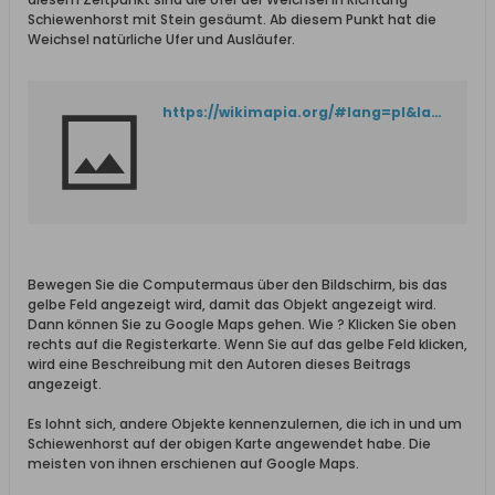
Schiewenhorst mit Stein gesäumt. Ab diesem Punkt hat die
Weichsel natürliche Ufer und Ausläufer.
https://wikimapia.org/#lang=pl&lat=54.281544&lon=18.937487&z=19&m=b
Bewegen Sie die Computermaus über den Bildschirm, bis das
gelbe Feld angezeigt wird, damit das Objekt angezeigt wird.
Dann können Sie zu Google Maps gehen. Wie ? Klicken Sie oben
rechts auf die Registerkarte. Wenn Sie auf das gelbe Feld klicken,
wird eine Beschreibung mit den Autoren dieses Beitrags
angezeigt.
Es lohnt sich, andere Objekte kennenzulernen, die ich in und um
Schiewenhorst auf der obigen Karte angewendet habe. Die
meisten von ihnen erschienen auf Google Maps.