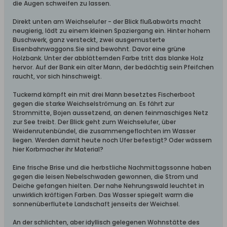
die Augen schweifen zu lassen.
Direkt unten am Weichselufer - der Blick flußabwärts macht
neugierig, lädt zu einem kleinen Spaziergang ein. Hinter hohem
Buschwerk, ganz versteckt, zwei ausgemusterte
Eisenbahnwaggons.Sie sind bewohnt. Davor eine grüne
Holzbank. Unter der abblätternden Farbe tritt das blanke Holz
hervor. Auf der Bank ein alter Mann, der bedächtig sein Pfeifchen
raucht, vor sich hinschweigt.
Tuckernd kämpft ein mit drei Mann besetztes Fischerboot
gegen die starke Weichselströmung an. Es fährt zur
Strommitte, Bojen aussetzend, an denen feinmaschiges Netz
zur See treibt. Der Blick geht zum Weichselufer, über
Weidenrutenbündel, die zusammengeflochten im Wasser
liegen. Werden damit heute noch Ufer befestigt? Oder wässern
hier Korbmacher ihr Material?
Eine frische Brise und die herbstliche Nachmittagssonne haben
gegen die leisen Nebelschwaden gewonnen, die Strom und
Deiche gefangen hielten. Der nahe Nehrungswald leuchtet in
unwirklich kräftigen Farben. Das Wasser spiegelt warm die
sonnenüberflutete Landschaft jenseits der Weichsel.
An der schlichten, aber idyllisch gelegenen Wohnstätte des