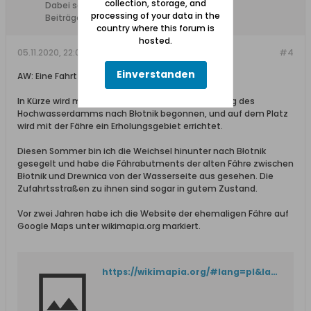
collection, storage, and
Dabei seit:
04.01.2016
processing of your data in the
Beiträge:
119
country where this forum is
hosted.
05.11.2020, 22:05
#4
Einverstanden
AW: Eine Fahrt nach Schiewenhorst im Herbst 1996
In Kürze wird mit dem Bau eines Radweges entlang des
Hochwasserdamms nach Błotnik begonnen, und auf dem Platz
wird mit der Fähre ein Erholungsgebiet errichtet.
Diesen Sommer bin ich die Weichsel hinunter nach Błotnik
gesegelt und habe die Fährabutments der alten Fähre zwischen
Błotnik und Drewnica von der Wasserseite aus gesehen. Die
Zufahrtsstraßen zu ihnen sind sogar in gutem Zustand.
Vor zwei Jahren habe ich die Website der ehemaligen Fähre auf
Google Maps unter wikimapia.org markiert.
https://wikimapia.org/#lang=pl&lat=54.286373&lon=18.938166&z=17&m=w