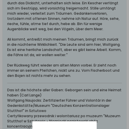
durch das Dickicht, unterhalten sich leise. Ein Kescher verfängt
sich im Gestrüpp, wird vorsichtig freigemacht. Stille umfängt
mich wieder, verleitet zum Träumen. Gedankenverloren,
trotzdem mit offenen Sinnen, nehme ich Natur auf. Höre, sehe,
rieche, fühle, atme tief durch, hebe ab. Bin für wenige
Augenblicke weit weg, bei den Vögeln, über dem Meer.
Ali kommt, entreißt mich meinen Träumen, bringt mich zurück
in die nüchterne Wirklichkeit. "Die Leute sind arm hier, Wolfgang.
Es ist eine herrliche Landschaft, aber es gibt keine Arbeit. Komm,
die Fähre ist da, wir wollen weiter."
Der Rückweg führt wieder am alten Mann vorbei. Er zieht noch
immer an seinem Pfeifchen, nickt uns zu. Vom Fischerboot und
den Bojen ist nichts mehr zu sehen.
Das ist die höchste aller Gaben: Geborgen sein und eine Heimat
haben (Carl Lange)
Wolfgang Naujocks: Zertifizierter Führer und Volontär in der
Gedenkstätte/Museum "Deutsches Konzentrationslager
Stutthof" in Sztutowo
Certyfikowany przewodnik i wolontariusz po muzeum "Muzeum
Stutthof w Sztutowie - Niemiecki nazistowski obóz
koncentracyjny i zagłady"