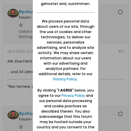
gehostet wird, zustimmen.
Rychu
Forum-Teilnehmer
We process personal data
about users of our site, through
Dabei seit:
04.01.2016
the use of cookies and other
Beiträge:
119
technologies, to deliver our
services, personalize
advertising, and to analyze site
05.11.2020, 21:47
#3
activity. We may share certain
information about our users
AW: Eine Fahrt nach Schiewenhorst im Herbst 1996
with our advertising and
analytics partners. For
... und 24 Jahre sind vergangen ...
additional details, refer to our
Privacy Policy
.
"Nec temere, nec timide"
By clicking "
I AGREE
" below, you
agree to our
Privacy Policy
and
our personal data processing
and cookie practices as
described therein. You also
Rychu
acknowledge that this forum
Forum-Teilnehmer
may be hosted outside your
country and you consent to the