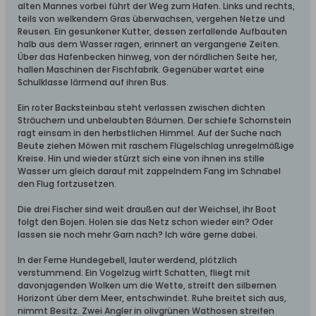
alten Mannes vorbei führt der Weg zum Hafen. Links und rechts,
teils von welkendem Gras überwachsen, vergehen Netze und
Reusen. Ein gesunkener Kutter, dessen zerfallende Aufbauten
halb aus dem Wasser ragen, erinnert an vergangene Zeiten.
Über das Hafenbecken hinweg, von der nördlichen Seite her,
hallen Maschinen der Fischfabrik. Gegenüber wartet eine
Schulklasse lärmend auf ihren Bus.
Ein roter Backsteinbau steht verlassen zwischen dichten
Sträuchern und unbelaubten Bäumen. Der schiefe Schornstein
ragt einsam in den herbstlichen Himmel. Auf der Suche nach
Beute ziehen Möwen mit raschem Flügelschlag unregelmäßige
Kreise. Hin und wieder stürzt sich eine von ihnen ins stille
Wasser um gleich darauf mit zappelndem Fang im Schnabel
den Flug fortzusetzen.
Die drei Fischer sind weit draußen auf der Weichsel, ihr Boot
folgt den Bojen. Holen sie das Netz schon wieder ein? Oder
lassen sie noch mehr Garn nach? Ich wäre gerne dabei.
In der Ferne Hundegebell, lauter werdend, plötzlich
verstummend. Ein Vogelzug wirft Schatten, fliegt mit
davonjagenden Wolken um die Wette, streift den silbernen
Horizont über dem Meer, entschwindet. Ruhe breitet sich aus,
nimmt Besitz. Zwei Angler in olivgrünen Wathosen streifen