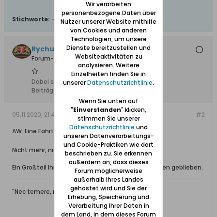
Wir verarbeiten
personenbezogene Daten über
Stichworte:
-
Nutzer unserer Website mithilfe
von Cookies und anderen
Technologien, um unsere
Dienste bereitzustellen und
Rychu
Websiteaktivitäten zu
Forum-Teilnehmer
analysieren. Weitere
Einzelheiten finden Sie in
Dabei seit:
04.01.2016
unserer
Datenschutzrichtlinie
.
Beiträge:
119
Wenn Sie unten auf
"
Einverstanden
" klicken,
05.11.2020, 21:45
#2
stimmen Sie unserer
Datenschutzrichtlinie
und
AW: Eine Fahrt nach Schiewenhorst im Herbst 1996
unseren Datenverarbeitungs-
und Cookie-Praktiken wie dort
Nicht mehr, nicht weniger
beschrieben zu. Sie erkennen
außerdem an, dass dieses
Ein Großteil Ihrer Beschreibung ist bis heute erhalten geblieben.
Forum möglicherweise
außerhalb Ihres Landes
gehostet wird und Sie der
"Nec temere, nec timide"
Erhebung, Speicherung und
Verarbeitung Ihrer Daten in
dem Land, in dem dieses Forum