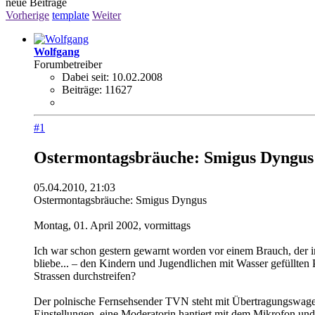
neue Beiträge
Vorherige
template
Weiter
Wolfgang
Forumbetreiber
Dabei seit:
10.02.2008
Beiträge:
11627
#1
Ostermontagsbräuche: Smigus Dyngus
05.04.2010, 21:03
Ostermontagsbräuche: Smigus Dyngus
Montag, 01. April 2002, vormittags
Ich war schon gestern gewarnt worden vor einem Brauch, der 
bliebe... – den Kindern und Jugendlichen mit Wasser gefüllten 
Strassen durchstreifen?
Der polnische Fernsehsender TVN steht mit Übertragungswagen 
Einstellungen, eine Moderatorin hantiert mit dem Mikrofon und 