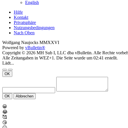
English
Hilfe
Kontakt
Privatsphäre
Nutzungsbedingungen
Nach Oben
Wolfgang Naujocks MMXXVI
Powered by
vBulletin®
Copyright © 2026 MH Sub I, LLC dba vBulletin. Alle Rechte vorbeh
Alle Zeitangaben in WEZ+1. Die Seite wurde um 02:41 erstellt.
Lädt...
OK
OK
Abbrechen
😀
😂
🥰
😘
🤢