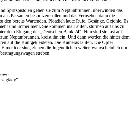
und Spritzpistolen gehen sie zum Neptunbrunnen, überwinden das
n aus Passanten bespritzen sollen und das Fernsehen dann die
den bereits Wartenden. Plötzlich laute Rufe, Gesänge, Gejohle. Es
 mehr und immer mehr. Sie kommen ins Laufen, stürmen auf uns zu.
nter dem Eingang der „Deutschen Bank 24“. Nun sind sie fast auf
t zum Neptunbrunnen, kreist ihn ein. Und dann werden die hinter dem
ren auf die Buntgekleideten. Die Kameras laufen. Die Opfer
 Eimer leer sind, ziehen die Jugendlichen weiter, wahrscheinlich um
Übertragungswagen streben.
utowo
 zagłady"