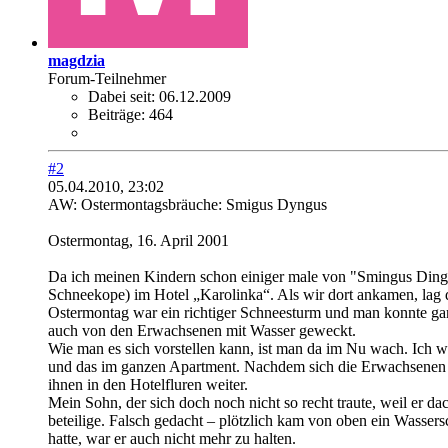
magdzia
Forum-Teilnehmer
Dabei seit:
06.12.2009
Beiträge:
464
#2
05.04.2010, 23:02
AW: Ostermontagsbräuche: Smigus Dyngus
Ostermontag, 16. April 2001
Da ich meinen Kindern schon einiger male von "Smingus Dingus"
Schneekope) im Hotel „Karolinka“. Als wir dort ankamen, lag 
Ostermontag war ein richtiger Schneesturm und man konnte gar 
auch von den Erwachsenen mit Wasser geweckt.
Wie man es sich vorstellen kann, ist man da im Nu wach. Ich wol
und das im ganzen Apartment. Nachdem sich die Erwachsenen be
ihnen in den Hotelfluren weiter.
Mein Sohn, der sich doch noch nicht so recht traute, weil er d
beteilige. Falsch gedacht – plötzlich kam von oben ein Wasse
hatte, war er auch nicht mehr zu halten.