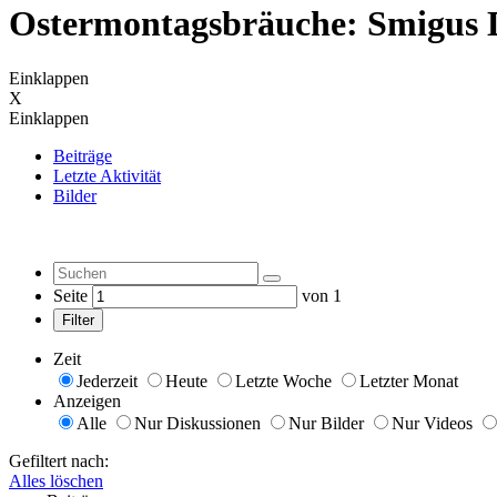
Ostermontagsbräuche: Smigus 
Einklappen
X
Einklappen
Beiträge
Letzte Aktivität
Bilder
Seite
von
1
Filter
Zeit
Jederzeit
Heute
Letzte Woche
Letzter Monat
Anzeigen
Alle
Nur Diskussionen
Nur Bilder
Nur Videos
Gefiltert nach:
Alles löschen