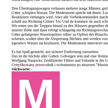
Den Übertragungswagen verlassen mehrere junge Männer, grell
Gitter, schöpfen Wasser. Die Moderatorin spricht mit ihnen. L
Reaktionen einfangen wird. Aber alle Vorbeikommenden machen 
schallt aus Richtung Grünes Tor. Und da kommen sie auch scho
Wir retten uns die Treppen hinauf zu den Häusern gegenüber de
unserer Höhe und dann erfolgt schlagartig ein Richtungswechse
Gitter gefangenen Wasserspritzer selber zu Opfern des Brauch
schreien, wollen über die Absperrung flüchten und werden von d
irgendwo Wasser nachzufassen. Die Moderatorin interviewt nun
Es hat Spaß gemacht, aus sicherer Entfernung zuzusehen.
Das ist die höchste aller Gaben: Geborgen sein und eine Heima
Wolfgang Naujocks: Zertifizierter Führer und Volontär in der
Certyfikowany przewodnik i wolontariusz po muzeum "Muzeum 
Stichworte:
-