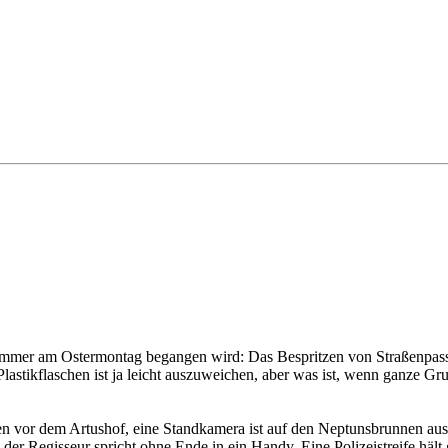
immer am Ostermontag begangen wird: Das Bespritzen von Straßenpass
Plastikflaschen ist ja leicht auszuweichen, aber was ist, wenn ganze G
vor dem Artushof, eine Standkamera ist auf den Neptunsbrunnen ausger
der Regisseur spricht ohne Ende in ein Handy. Eine Polizeistreife hält