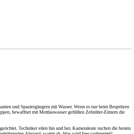
anten und Spaziergängern mit Wasser. Wenn es nur beim Bespritzen
ruppen, bewaffnet mit Mottlauwasser gefüllten Zehnliter-Eimern die
ichtet. Techniker eilen hin und her, Kameraleute suchen die besten
 gebührenden Abstand, wartet ab. Was wird hier vorbereitet?