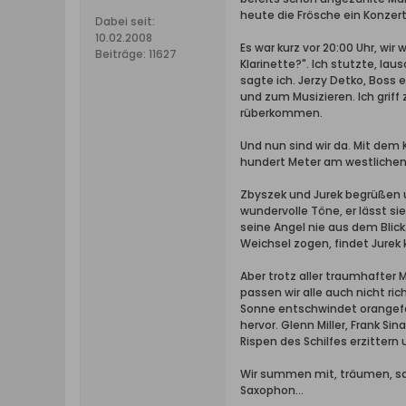
heute die Frösche ein Konzert.
Dabei seit:
10.02.2008
Es war kurz vor 20:00 Uhr, wi
Beiträge:
11627
Klarinette?". Ich stutzte, lau
sagte ich. Jerzy Detko, Boss e
und zum Musizieren. Ich griff 
rüberkommen.
Und nun sind wir da. Mit dem 
hundert Meter am westlichen 
Zbyszek und Jurek begrüßen uns
wundervolle Töne, er lässt sie 
seine Angel nie aus dem Blic
Weichsel zogen, findet Jurek 
Aber trotz aller traumhafter M
passen wir alle auch nicht ric
Sonne entschwindet orangefa
hervor. Glenn Miller, Frank S
Rispen des Schilfes erzittern
Wir summen mit, träumen, sau
Saxophon...