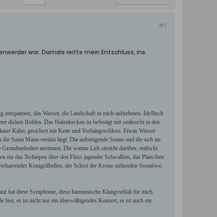
#1
stenwerder war. Damals reifte mein Entschluss, ins
ig entspannen, das Wasser, die Landschaft in mich aufnehmen. Idyllisch
er dicken Bohlen. Das Hafenbecken ist befestigt mit senkrecht in den
blauer Kahn, gesichert mit Kette und Vorhängeschloss. Etwas Wasser
 die Santa Maria vertäut liegt. Die aufsteigende Sonne und die sich im
e Grundmelodien anstimmt. Die warme Luft streicht darüber, entlockt
allen ein das Tschiepen über den Fluss jagender Schwalben, das Platschen
verharrender Königslibellen, der Schrei der Kreise ziehenden Seemöwe,
tur hat diese Symphonie, diese harmonische Klangvielfalt für mich
fest, es ist nicht nur ein überwältigendes Konzert, es ist auch ein