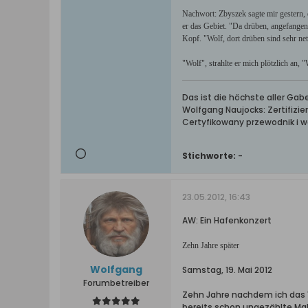
Nachwort: Zbyszek sagte mir gestern,
er das Gebiet. "Da drüben, angefangen
Kopf. "Wolf, dort drüben sind sehr ne
"Wolf", strahlte er mich plötzlich an, 
Das ist die höchste aller Ga
Wolfgang Naujocks: Zertifizi
Certyfikowany przewodnik i 
Stichworte:
-
23.05.2012, 16:43
AW: Ein Hafenkonzert
Zehn Jahre später
Wolfgang
Samstag, 19. Mai 2012
Forumbetreiber
Zehn Jahre nachdem ich das "
bereits schon ungezählte Mal