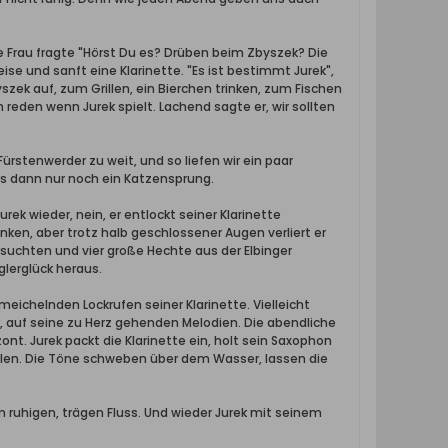
ne Frau fragte "Hörst Du es? Drüben beim Zbyszek? Die
eise und sanft eine Klarinette. "Es ist bestimmt Jurek",
yszek auf, zum Grillen, ein Bierchen trinken, zum Fischen
n reden wenn Jurek spielt. Lachend sagte er, wir sollten
ürstenwerder zu weit, und so liefen wir ein paar
es dann nur noch ein Katzensprung.
rek wieder, nein, er entlockt seiner Klarinette
rsunken, aber trotz halb geschlossener Augen verliert er
suchten und vier große Hechte aus der Elbinger
glerglück heraus.
hmeichelnden Lockrufen seiner Klarinette. Vielleicht
sik, auf seine zu Herz gehenden Melodien. Die abendliche
 Jurek packt die Klarinette ein, holt sein Saxophon
 wollen. Die Töne schweben über dem Wasser, lassen die
 ruhigen, trägen Fluss. Und wieder Jurek mit seinem