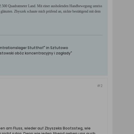
al 2.500 Quadratmeter Land. Mit einer ausholenden Handbewegung umriss
glänzten. Zbyszek schaute mich prüfend an, nickte bestätigend mit dem
ntrationslager Stutthof" in Sztutowo
towski obóz koncentracyjny i zagłady"
#2
ten am Fluss, wieder auf Zbyszeks Bootssteg, wie
er nicht ruhig. Denn wie jeden Abend geben uns auch