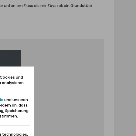
er unten am Fluss als mir Zbyszek ein Grundstück
 Cookies und
 analysieren.
ie
und unseren
erdem an, dass
ng, Speicherung
zustimmen.
r technologies,