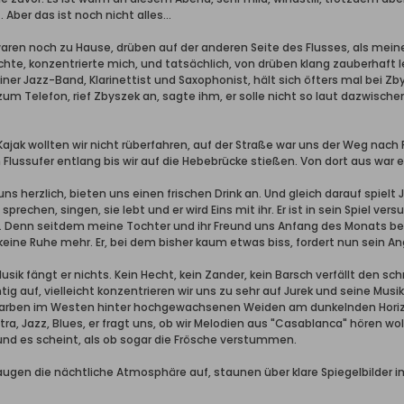
 Aber das ist noch nicht alles...
r waren noch zu Hause, drüben auf der anderen Seite des Flusses, als mei
schte, konzentrierte mich, und tatsächlich, von drüben klang zauberhaft l
iner Jazz-Band, Klarinettist und Saxophonist, hält sich öfters mal bei Zb
zum Telefon, rief Zbyszek an, sagte ihm, er solle nicht so laut dazwische
Kajak wollten wir nicht rüberfahren, auf der Straße war uns der Weg nach F
Flussufer entlang bis wir auf die Hebebrücke stießen. Von dort aus war 
 herzlich, bieten uns einen frischen Drink an. Und gleich darauf spielt Ju
sprechen, singen, sie lebt und er wird Eins mit ihr. Er ist in sein Spiel ve
k. Denn seitdem meine Tochter und ihr Freund uns Anfang des Monats be
keine Ruhe mehr. Er, bei dem bisher kaum etwas biss, fordert nun sein An
usik fängt er nichts. Kein Hecht, kein Zander, kein Barsch verfällt den sc
htig auf, vielleicht konzentrieren wir uns zu sehr auf Jurek und seine Mu
rben im Westen hinter hochgewachsenen Weiden am dunkelnden Horizont.
inatra, Jazz, Blues, er fragt uns, ob wir Melodien aus "Casablanca" hören
 und es scheint, als ob sogar die Frösche verstummen.
gen die nächtliche Atmosphäre auf, staunen über klare Spiegelbilder im