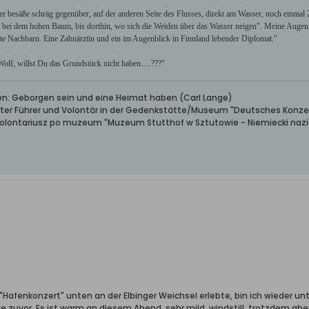
 er besäße schräg gegenüber, auf der anderen Seite des Flusses, direkt am Wasser, noch einm
 bei dem hohen Baum, bis dorthin, wo sich die Weiden über das Wasser neigen". Meine Augen 
tte Nachbarn. Eine Zahnärztin und ein im Augenblick in Finnland lebender Diplomat."
"Wolf, willst Du das Grundstück nicht haben.....???"
ben: Geborgen sein und eine Heimat haben (Carl Lange)
erter Führer und Volontär in der Gedenkstätte/Museum "Deutsches Konze
wolontariusz po muzeum "Muzeum Stutthof w Sztutowie - Niemiecki nazis
Hafenkonzert" unten an der Elbinger Weichsel erlebte, bin ich wieder un
e zuvor. Es ist warm an diesem Abend, sehr mild, windstill, trotzdem ab