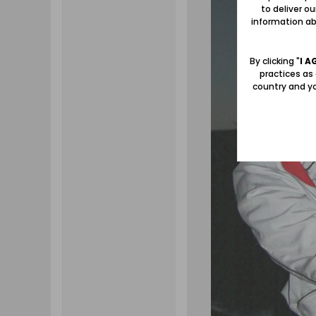
to deliver o
information abo
By clicking "
I A
practices as
country and yo