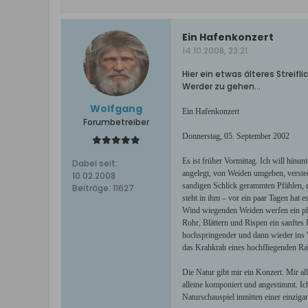
Ein Hafenkonzert
14.10.2008, 23:21
Hier ein etwas älteres Streifl
Werder zu gehen...
Wolfgang
Ein Hafenkonzert
Forumbetreiber
Donnerstag, 05. September 2002
Es ist früher Vormittag. Ich will hin
Dabei seit:
angelegt, von Weiden umgeben, verstec
10.02.2008
sandigen Schlick gerammten Pfählen, d
Beiträge:
11627
steht in ihm – vor ein paar Tagen hat 
Wind wiegenden Weiden werfen ein phas
Rohr, Blättern und Rispen ein sanftes 
hochspringender und dann wieder ins W
das Krahkrah eines hochfliegenden Rab
Die Natur gibt mir ein Konzert. Mir a
alleine komponiert und angestimmt. Ich
Naturschauspiel inmitten einer einzigar