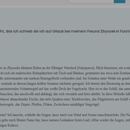
icht, das ich schrieb als ich auf Urlaub bei meinem Freund Zbyszek in Für
unter zu Zbyszeks kleinem Hafen an der Elbinger Weichsel (Szkarpawa). Mich hinsetzen, ein wen
kt sich ein malerisches Ruheplätzchen mit Tisch und Bänken, gezimmert aus etwa acht Zentimet
ie untereinander mit starkem Rutengeflecht verbunden sind. Im Schatten einer Weide ein grau
es erstmals in diesem langen heißen Sommer nächtens geregnet. Ich betrete den Bootssteg an dem
zinierendes Schattenspiel auf das weiße Deck der Segelyacht. Hier ist es das Schilf, das zart
Rauschen, das anschwillt und abklingt, das sich verstärkt und leise abebbt. In diese Melodie f
asser abtauchender Fische, das tiefe Quaken eines Teichfrosches, das Flügelsirren am Schilf 
envogels, das Zirpen, Pfeifen, Flöten, Zwitschern unzähliger Singvögel.
lleine! Ich lausche, schließe die Augen, lasse mich von Wind und Sonne umschmeicheln. Die Na
 gebe mich Mutter Natur hin, lasse meinen Gedanken freien Lauf, öffne wieder die Augen, stelle 
tigen Kulisse.