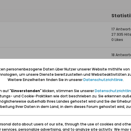
Statist
17 Antwor
27.935 Hit
0 Likes
18 Antwort
31.404 Hits
0 Likes
iten personenbezogene Daten über Nutzer unserer Website mithilfe von
nologien, um unsere Dienste bereitzustellen und Websiteaktivitäten zu
Weitere Einzelheiten finden Sie in unserer
Datenschutzrichtlinie
.
15 Antwor
26.057 Hit
 auf "
Einverstanden
" klicken, stimmen Sie unserer
Datenschutzrichtlin
0 Likes
tungs- und Cookie-Praktiken wie dort beschrieben zu. Sie erkennen auß
öglicherweise außerhalb Ihres Landes gehostet wird und Sie der Erhebu
1 Antwort
beitung Ihrer Daten in dem Land, in dem dieses Forum gehostet wird, 
14.390 Hits
0 Likes
sonal data about users of our site, through the use of cookies and othe
ur services, personalize advertising, and to analyze site activity. We may 