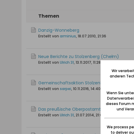
Themen
Danzig-Wonneberg
Erstellt von
arminius
,
18.07.2010, 21:36
Neue Berichte zu Stolzenberg (Chełm)
Erstellt von
Ulrich 31
,
13.11.2017, 11:28
Wir verarbe
anderen Tech
Gemeinschaftsaktion Stolzenberg-Plan?
Erstellt von
sarpei
,
10.11.2016, 14:40
Wenn Sie unten
Datenverarbei
dieses Forum m
Das preußische Oberpostamt Stolzenberg
und Verar
Erstellt von
Ulrich 31
,
21.07.2014, 21:05
We process per
to deliver o