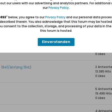
41 Antwor
ut our users with our advertising and analytics partners. For additional d
53.022 Hits
our
Privacy Policy
.
0 Likes
GREE
" below, you agree to our
Privacy Policy
and our personal data proces
 described therein. You also acknowledge that this forum may be hosted
53 Antwor
u consent to the collection, storage, and processing of your data in th
93.066 Hit
this forum is hosted.
0 Likes
Einverstanden
ei Danzig-Westpreussen
3 Antwort
12.071 Hits
0 Likes
 1941/Anfang 1942
2 Antwort
13.385 Hits
0 Likes
5 Antwort
19.486 Hits
0 Likes
4 Antwort