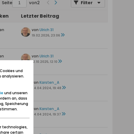
Seite
von
2
Filter
iken
Letzter Beitrag
ten
von
Ulrich 31
s
19.02.2026, 23:06
en
von
Ulrich 31
12.10.2025, 12:10
 Cookies und
 analysieren.
ten
von
Karsten_A
s
24.04.2024, 19:48
ie
und unseren
erdem an, dass
ng, Speicherung
von
Karsten_A
zustimmen.
24.04.2024, 19:37
r technologies,
share certain