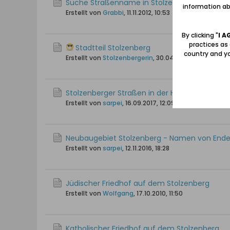
Suche Straßenname in Stolzenberg
information abo
Erstellt von
Grabbi
,
11.11.2012, 10:53
By clicking "
I A
practices as
Stadtteil Stolzenberg
country and yo
Erstellt von
Stolzenbergerin
,
30.04.2008, 19:07
Stolzenberger Straßen in der Heimatortskart
Erstellt von
sarpei
,
16.09.2017, 12:09
Neubaugebiet Stolzenberg - Namen von Ende
Erstellt von
sarpei
,
12.11.2016, 18:28
Jüdischer Friedhof auf dem Stolzenberg
Erstellt von
Wolfgang
,
17.10.2010, 11:50
Katholischer Friedhof auf dem Stolzenberg