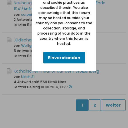
Neubaugebiet Stolzenberg - Namen von Ende
and cookie practices as
described therein. You also
1941/Anfang 1942
acknowledge that this forum
von
sarpei
may be hosted outside your
2 Antworten
13.384 Hits
0 Likes
country and you consent to the
Letzter Beitrag
11.07.2017, 11:32
collection, storage, and
processing of your data in the
country where this forum is
Jüdischer Friedhof auf dem Stolzenberg
hosted.
von
Wolfgang
5 Antworten
19.485 Hits
0 Likes
Letzter Beitrag
06.10.2014, 11:09
Einverstanden
Katholischer Friedhof auf dem Stolzenberg
von
Ulrich 31
4 Antworten
16.569 Hits
0 Likes
Letzter Beitrag
18.08.2014, 13:27
1
2
Weiter