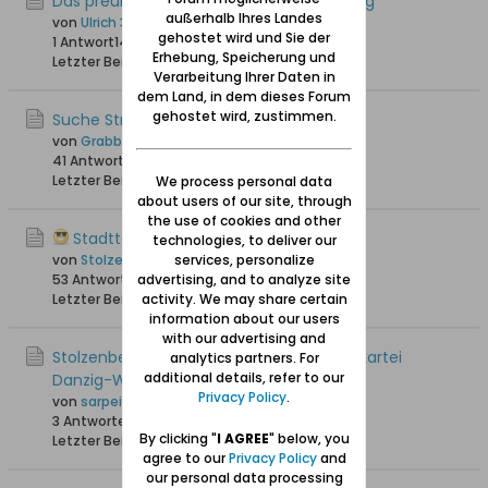
Das preußische Oberpostamt Stolzenberg
außerhalb Ihres Landes
von
Ulrich 31
gehostet wird und Sie der
1 Antwort
14.390 Hits
0 Likes
Erhebung, Speicherung und
Letzter Beitrag
24.04.2024, 19:37
Verarbeitung Ihrer Daten in
dem Land, in dem dieses Forum
gehostet wird, zustimmen.
Suche Straßenname in Stolzenberg
von
Grabbi
41 Antworten
53.020 Hits
0 Likes
Letzter Beitrag
10.03.2019, 21:41
We process personal data
about users of our site, through
the use of cookies and other
Stadtteil Stolzenberg
technologies, to deliver our
von
Stolzenbergerin
services, personalize
53 Antworten
advertising, and to analyze site
93.066 Hits
0 Likes
Letzter Beitrag
activity. We may share certain
28.06.2018, 18:23
information about our users
with our advertising and
Stolzenberger Straßen in der Heimatortskartei
analytics partners. For
additional details, refer to our
Danzig-Westpreussen
Privacy Policy
.
von
sarpei
3 Antworten
12.071 Hits
0 Likes
By clicking "
I AGREE
" below, you
Letzter Beitrag
17.09.2017, 17:32
agree to our
Privacy Policy
and
our personal data processing