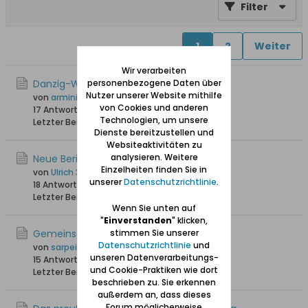
Filter
1
2
Weiter
Wir verarbeiten
Danzig-Wonneberg
personenbezogene Daten über
Nutzer unserer Website mithilfe
von
arminius
von Cookies und anderen
17 Antworten
27.935 Hits
0 Likes
Technologien, um unsere
Letzter Beitrag
19.02.2026, 23:06
Dienste bereitzustellen und
Websiteaktivitäten zu
analysieren. Weitere
Neue Berichte zu Stolzenberg (Chełm)
Einzelheiten finden Sie in
von
Ulrich 31
unserer
Datenschutzrichtlinie
.
18 Antworten
31.404 Hits
0 Likes
Letzter Beitrag
12.10.2025, 12:10
Wenn Sie unten auf
"
Einverstanden
" klicken,
Gemeinschaftsaktion Stolzenberg-Plan?
stimmen Sie unserer
Datenschutzrichtlinie
und
von
sarpei
unseren Datenverarbeitungs-
15 Antworten
26.057 Hits
0 Likes
und Cookie-Praktiken wie dort
Letzter Beitrag
24.04.2024, 19:48
beschrieben zu. Sie erkennen
außerdem an, dass dieses
Forum möglicherweise