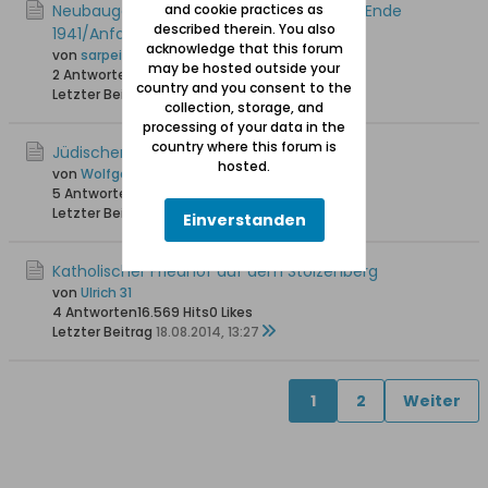
Neubaugebiet Stolzenberg - Namen von Ende
and cookie practices as
described therein. You also
1941/Anfang 1942
acknowledge that this forum
von
sarpei
may be hosted outside your
2 Antworten
13.387 Hits
0 Likes
country and you consent to the
Letzter Beitrag
11.07.2017, 11:32
collection, storage, and
processing of your data in the
country where this forum is
Jüdischer Friedhof auf dem Stolzenberg
hosted.
von
Wolfgang
5 Antworten
19.489 Hits
0 Likes
Letzter Beitrag
06.10.2014, 11:09
Einverstanden
Katholischer Friedhof auf dem Stolzenberg
von
Ulrich 31
4 Antworten
16.569 Hits
0 Likes
Letzter Beitrag
18.08.2014, 13:27
1
2
Weiter