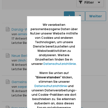
Filter
1
2
Weiter
Wir verarbeiten
Danzig-Wonneberg
personenbezogene Daten über
Nutzer unserer Website mithilfe
von
arminius
von Cookies und anderen
17 Antworten
27.936 Hits
0 Likes
Technologien, um unsere
Letzter Beitrag
19.02.2026, 23:06
Dienste bereitzustellen und
Websiteaktivitäten zu
analysieren. Weitere
Neue Berichte zu Stolzenberg (Chełm)
Einzelheiten finden Sie in
von
Ulrich 31
unserer
Datenschutzrichtlinie
.
18 Antworten
31.405 Hits
0 Likes
Letzter Beitrag
12.10.2025, 12:10
Wenn Sie unten auf
"
Einverstanden
" klicken,
Gemeinschaftsaktion Stolzenberg-Plan?
stimmen Sie unserer
Datenschutzrichtlinie
und
von
sarpei
unseren Datenverarbeitungs-
15 Antworten
26.057 Hits
0 Likes
und Cookie-Praktiken wie dort
Letzter Beitrag
24.04.2024, 19:48
beschrieben zu. Sie erkennen
außerdem an, dass dieses
Forum möglicherweise