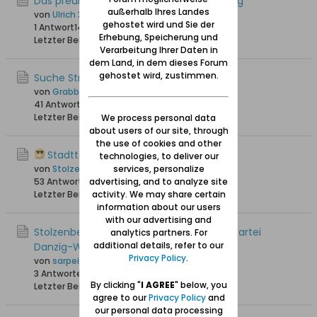
Das preußische Oberpostamt Stolzenberg
außerhalb Ihres Landes
von
Ulrich 31
gehostet wird und Sie der
1 Antwort
14.391 Hits
0 Likes
Erhebung, Speicherung und
Letzter Beitrag
24.04.2024, 19:37
Verarbeitung Ihrer Daten in
dem Land, in dem dieses Forum
gehostet wird, zustimmen.
Suche Straßenname in Stolzenberg
von
Grabbi
41 Antworten
53.026 Hits
0 Likes
Letzter Beitrag
10.03.2019, 21:41
We process personal data
about users of our site, through
the use of cookies and other
Stadtteil Stolzenberg
technologies, to deliver our
von
Stolzenbergerin
services, personalize
53 Antworten
advertising, and to analyze site
93.068 Hits
0 Likes
Letzter Beitrag
activity. We may share certain
28.06.2018, 18:23
information about our users
with our advertising and
Stolzenberger Straßen in der Heimatortskartei
analytics partners. For
additional details, refer to our
Danzig-Westpreussen
Privacy Policy
.
von
sarpei
3 Antworten
12.072 Hits
0 Likes
By clicking "
I AGREE
" below, you
Letzter Beitrag
17.09.2017, 17:32
agree to our
Privacy Policy
and
our personal data processing