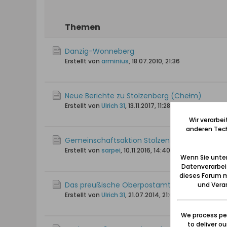
Themen
Danzig-Wonneberg
Erstellt von
arminius
,
18.07.2010, 21:36
Neue Berichte zu Stolzenberg (Chełm)
Erstellt von
Ulrich 31
,
13.11.2017, 11:28
Wir verarbe
anderen Tech
Gemeinschaftsaktion Stolzenberg-Plan?
Erstellt von
sarpei
,
10.11.2016, 14:40
Wenn Sie unten
Datenverarbei
dieses Forum m
Das preußische Oberpostamt Stolzenberg
und Verar
Erstellt von
Ulrich 31
,
21.07.2014, 21:05
We process per
to deliver o