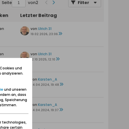
Seite
von
2
Filter
iken
Letzter Beitrag
ten
von
Ulrich 31
s
19.02.2026, 23:06
en
von
Ulrich 31
12.10.2025, 12:10
 Cookies und
 analysieren.
ten
von
Karsten_A
s
24.04.2024, 19:48
ie
und unseren
erdem an, dass
ng, Speicherung
von
Karsten_A
zustimmen.
24.04.2024, 19:37
r technologies,
share certain