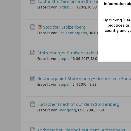
Suche Straßenname in Stolzenberg
information abo
Erstellt von
Grabbi
,
11.11.2012, 10:53
By clicking "
I A
practices as
Stadtteil Stolzenberg
country and yo
Erstellt von
Stolzenbergerin
,
30.04.2008, 19:07
Stolzenberger Straßen in der Heimatortskart
Erstellt von
sarpei
,
16.09.2017, 12:09
Neubaugebiet Stolzenberg - Namen von Ende
Erstellt von
sarpei
,
12.11.2016, 18:28
Jüdischer Friedhof auf dem Stolzenberg
Erstellt von
Wolfgang
,
17.10.2010, 11:50
Katholischer Friedhof auf dem Stolzenberg