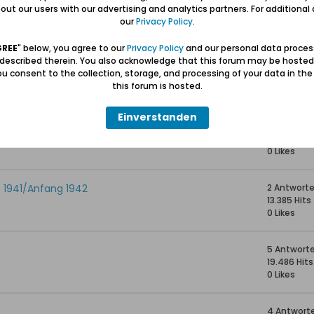
41 Antwor
ut our users with our advertising and analytics partners. For additional d
53.022 Hits
our
Privacy Policy
.
0 Likes
GREE
" below, you agree to our
Privacy Policy
and our personal data proces
 described therein. You also acknowledge that this forum may be hosted
53 Antwor
u consent to the collection, storage, and processing of your data in th
93.066 Hit
this forum is hosted.
0 Likes
Einverstanden
ei Danzig-Westpreussen
3 Antwort
12.071 Hits
0 Likes
 1941/Anfang 1942
2 Antwort
13.385 Hits
0 Likes
5 Antwort
19.486 Hits
0 Likes
4 Antwort