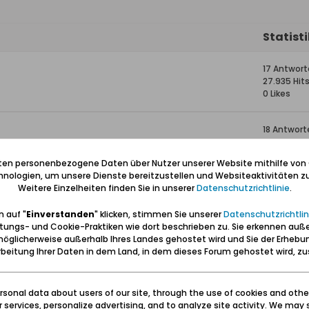
Statist
17 Antwor
27.935 Hit
0 Likes
18 Antwort
31.404 Hits
0 Likes
iten personenbezogene Daten über Nutzer unserer Website mithilfe von
nologien, um unsere Dienste bereitzustellen und Websiteaktivitäten zu
Weitere Einzelheiten finden Sie in unserer
Datenschutzrichtlinie
.
15 Antwor
26.057 Hit
 auf "
Einverstanden
" klicken, stimmen Sie unserer
Datenschutzrichtlin
0 Likes
tungs- und Cookie-Praktiken wie dort beschrieben zu. Sie erkennen auß
öglicherweise außerhalb Ihres Landes gehostet wird und Sie der Erhebu
1 Antwort
beitung Ihrer Daten in dem Land, in dem dieses Forum gehostet wird, 
14.390 Hits
0 Likes
sonal data about users of our site, through the use of cookies and othe
ur services, personalize advertising, and to analyze site activity. We may 