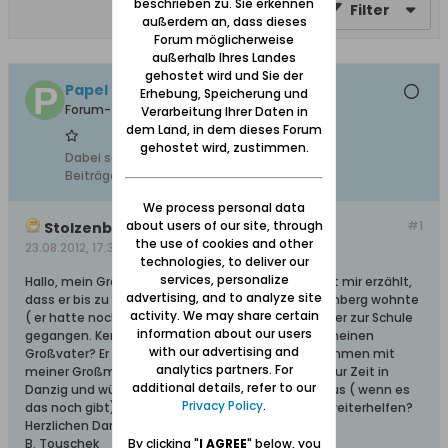
beschrieben zu. Sie erkennen
Filter
außerdem an, dass dieses
Forum möglicherweise
außerhalb Ihres Landes
gehostet wird und Sie der
Papel
Erhebung, Speicherung und
Forum-Teilnehmer
Verarbeitung Ihrer Daten in
dem Land, in dem dieses Forum
gehostet wird, zustimmen.
Dabei seit:
21.08.2012
Beiträge:
2
We process personal data
about users of our site, through
#1
Stolzenberger gesucht
the use of cookies and other
23.08.2012, 17:34
technologies, to deliver our
services, personalize
Hallo, mein Großvater, Heinz Fast, geb. 8.9.1919, hat mir erzählt,
advertising, and to analyze site
dass er bis zu Kriegsbeginn auf der Anhöhe Stolzenberg wohnte
activity. We may share certain
( er hatte noch 6 Geschwister) und in Schidlitz ist er zur Schule
information about our users
gegangen. Kennt in diesem Forum jemand noch meinen
with our advertising and
Großvater? Er lebt, sehr betagt mittlerweile zusammen mit
analytics partners. For
meiner Großmutter in Ingolstadt/Bayern. Ich bin zur Zeit in
additional details, refer to our
Danzig und würde mir die Siedlung mit seinem Haus ( wenn es
Privacy Policy
.
das noch gibt) gerne ansehen. Kann mir jemand weiterhelfen?
Herzlichen Dank!
B. Touschek
By clicking "
I AGREE
" below, you