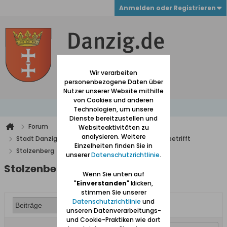
Anmelden oder Registrieren
Wir verarbeiten
personenbezogene Daten über
Nutzer unserer Website mithilfe
von Cookies und anderen
Technologien, um unsere
Dienste bereitzustellen und
Forum
Websiteaktivitäten zu
analysieren. Weitere
Stadt Danzig mit Vororten und alles was Danzig betrifft
Einzelheiten finden Sie in
Stolzenberg
Stolzenberger gesucht
unserer
Datenschutzrichtlinie
.
Stolzenberger gesucht
Wenn Sie unten auf
"
Einverstanden
" klicken,
stimmen Sie unserer
Datenschutzrichtlinie
und
unseren Datenverarbeitungs-
und Cookie-Praktiken wie dort