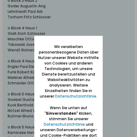
o Block 3 Haus 2
Goder Augustin Ang
Lehnhardt Paul Arb
Tschorn Fritz Schlosser
o Block 4 Haus 1
Glaß Erich Schlosser
Maschke Otto Brenner
Tribowski Josef Schlosser
Wir verarbeiten
Wendt Richard Schlosser
personenbezogene Daten über
Nutzer unserer Website mithilfe
o Block 4 Haus 2
von Cookies und anderen
Engler Paul Elektrohelfer
Technologien, um unsere
Funk Robert Kalkulator
Dienste bereitzustellen und
Markner Alfred Lohnverrechner
Websiteaktivitäten zu
Schneider Otto Brenner
analysieren. Weitere
Einzelheiten finden Sie in
o Block 5 Haus 1
unserer
Datenschutzrichtlinie
.
Goebel Gustav Dreher
Kuck Berthold Elektriker
Wenn Sie unten auf
Nötzel Alfred Verstemmer
"
Einverstanden
" klicken,
Rutmer Bruno Tischlermstr
stimmen Sie unserer
Datenschutzrichtlinie
und
o Block 5 Haus 2
unseren Datenverarbeitungs-
Kaminske Hans
und Cookie-Praktiken wie dort