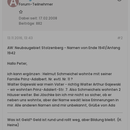
Forum-Teilnehmer
Dabei seit:
17.02.2008
Beiträge:
882
13.11.2016, 13:43
#2
AW: Neubaugebiet Stolzenberg - Namen von Ende 1941/Anfang
1942
Hallo Peter,
ich kann ergänzen : Helmut Schmeichel wohnte mit seiner
Familie Prinz-Adalbert. Nr. evtl. Nr. 11 ?
Walter Gajewski war mein Vater - richtig Walter Arthur Gajewski
- wir wohnten Prinz-Adalert-Str. 7. Also Schmeichels wohnten 2
Häuser weiter. Bei Jäschke bin ich mir nicht so sicher, ob er
neben uns wohnte, aber der Name weckt leise Erinnerungen in
mir. Alle anderen Namen sind mir unbekannt, Grüße von Ada
Was ist Geld? Geld ist rund und rollt weg, aber Bildung bleibt. (H.
Heine)