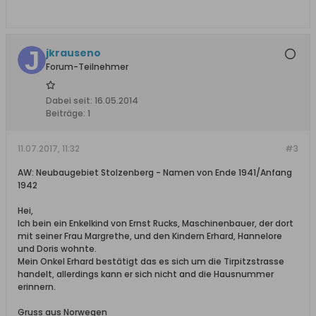
jkrauseno
Forum-Teilnehmer
Dabei seit:
16.05.2014
Beiträge:
1
11.07.2017, 11:32
#3
AW: Neubaugebiet Stolzenberg - Namen von Ende 1941/Anfang
1942
Hei,
Ich bein ein Enkelkind von Ernst Rucks, Maschinenbauer, der dort
mit seiner Frau Margrethe, und den Kindern Erhard, Hannelore
und Doris wohnte.
Mein Onkel Erhard bestätigt das es sich um die Tirpitzstrasse
handelt, allerdings kann er sich nicht and die Hausnummer
erinnern.
Gruss aus Norwegen