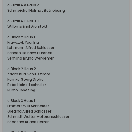
o Straße A Haus 4
Schmeichel Helmut Betriebsing
o Straße D Haus 1
Willems Emil Architekt
o Block 2 Haus 1
Krawczyk Paul Ing
Lehmann Alfred Schlosser
Schoen Heinrich Bürohelf
Semling Bruno Werklehrer
o Block 2 Haus 2
Adam Kurt Schiffszimm
Kamke Georg Dreher
Robe Heinz Techniker
Rump Josef Ing
o Block 3 Haus 1
Emmert Willi Schneider
Gieding Alfred Schlosser
Schmidt Walter Motorenschlosser
Sobottka Rudolf Heizer