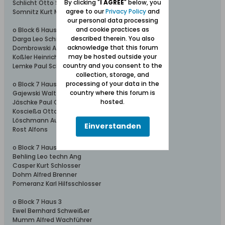
By clicking "
I AGREE
" below, you
Schlicht Otto Schiffszimm
agree to our
Privacy Policy
and
Somnitz Kurt MaschSchlosser
our personal data processing
and cookie practices as
o Block 6 Haus 5
described therein. You also
Darga Leo Schiffbauhelfer
acknowledge that this forum
Dombrowski Aloys Tischl
may be hosted outside your
Koßler Heinrich
country and you consent to the
Lemke Paul Schlosser
collection, storage, and
processing of your data in the
o Block 7 Haus 1
country where this forum is
Gajewski Walter Bauing
hosted.
Jäschke Paul Oberwachtm
Koscießa Otto Arb
Löschmann August Schloss
Einverstanden
Rost Alfons
o Block 7 Haus 2
Behling Leo techn Ang
Casper Kurt Schlosser
Dohm Alfred Brenner
Pomeranz Karl Hilfsschlosser
o Block 7 Haus 3
Ewel Bernhard Schweißer
Mumm Alfred Wachführer