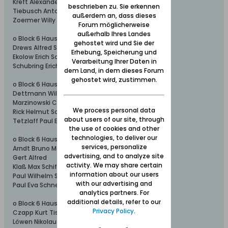
Kreft Alexander Schweißer
beschrieben zu. Sie erkennen
Tiebusch Anton Zimmerer
außerdem an, dass dieses
Zoermer Willy Schlosser
Forum möglicherweise
außerhalb Ihres Landes
o Block 6 Haus 1
gehostet wird und Sie der
Drews Alfred Schiffszimm
Erhebung, Speicherung und
Ekolow Erich Schiffstischler
Verarbeitung Ihrer Daten in
Schubring Erich Nieter
dem Land, in dem dieses Forum
gehostet wird, zustimmen.
o Block 6 Haus 2
Dettmann Wilhelm
Marzinowski Christoff Schlosser
We process personal data
Rick Helmut Schlosser
about users of our site, through
Tetzlaff Paul Bohrer
the use of cookies and other
technologies, to deliver our
o Block 6 Haus 3
services, personalize
Arndt Bruno Modelltischl
advertising, and to analyze site
Gert Alfred
activity. We may share certain
Klaß Max Schiffszimm
information about our users
Paul Wilhelm Schriftsetz
with our advertising and
Paul Eva Schneiderin
analytics partners. For
additional details, refer to our
o Block 6 Haus 4
Privacy Policy
.
Czapp Kurt Tischler
Löwen Nikolaus MaschSchlosser