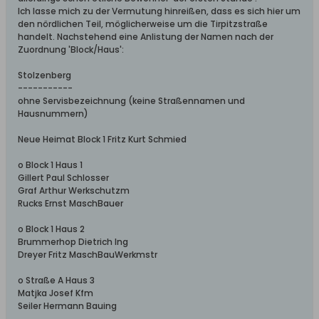
Ich lasse mich zu der Vermutung hinreißen, dass es sich hier um
den nördlichen Teil, möglicherweise um die Tirpitzstraße
handelt. Nachstehend eine Anlistung der Namen nach der
Zuordnung 'Block/Haus':
Stolzenberg
-----------
ohne Servisbezeichnung (keine Straßennamen und
Hausnummern)
Neue Heimat Block 1 Fritz Kurt Schmied
o Block 1 Haus 1
Gillert Paul Schlosser
Graf Arthur Werkschutzm
Rucks Ernst MaschBauer
o Block 1 Haus 2
Brummerhop Dietrich Ing
Dreyer Fritz MaschBauWerkmstr
o Straße A Haus 3
Matjka Josef Kfm
Seiler Hermann Bauing