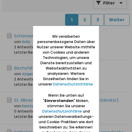
Filter
1
2
3
Weiter
Schönwarling Kriese
Wir verarbeiten
von
Holly
personenbezogene Daten über
2 Antworten
1.613 Hits
Nutzer unserer Website mithilfe
0 Likes
Letzter Beitrag
03.11.2025, 20:33
von Cookies und anderen
Technologien, um unsere
Dienste bereitzustellen und
Bischofshöhe
Websiteaktivitäten zu
analysieren. Weitere
von
Jürgen_W
Einzelheiten finden Sie in
2 Antworten
3.099 Hits
0 Likes
unserer
Datenschutzrichtlinie
.
Letzter Beitrag
26.05.2025, 11:07
Wenn Sie unten auf
St. Albrecht - Verstorbene 1809 (im KB St. Salvator)
"
Einverstanden
" klicken,
von
Karsten_A
stimmen Sie unserer
0 Antworten
4.821 Hits
Datenschutzrichtlinie
0 Likes
und
Letzter Beitrag
unseren Datenverarbeitungs-
02.08.2024, 17:36
und Cookie-Praktiken wie dort
beschrieben zu. Sie erkennen