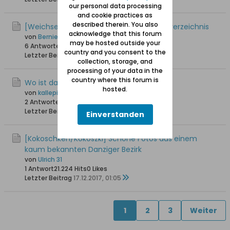
our personal data processing
and cookie practices as
described therein. You also
[Weichselmünde / Wisłoujście] Strassenverzeichnis
acknowledge that this forum
von
Bernie
may be hosted outside your
6 Antworten
23.643 Hits
0 Likes
country and you consent to the
Letzter Beitrag
06.07.2020, 07:26
collection, storage, and
processing of your data in the
country where this forum is
Wo ist das
hosted.
von
kallepirna
2 Antworten
17.363 Hits
0 Likes
Letzter Beitrag
23.05.2019, 18:09
Einverstanden
[Kokoschken/Kokoszki] Schöne Fotos aus einem
kaum bekannten Danziger Bezirk
von
Ulrich 31
1 Antwort
21.224 Hits
0 Likes
Letzter Beitrag
17.12.2017, 01:05
1
2
3
Weiter