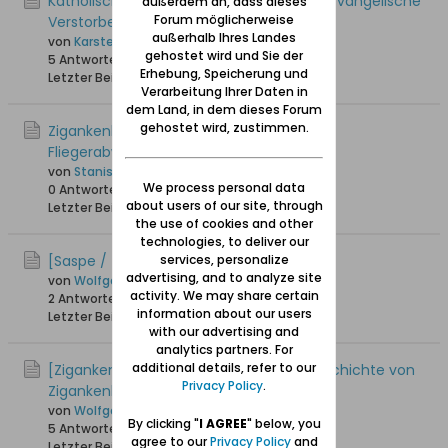
Katholisches Kirchenbuch St. Albrecht - evangelische
außerdem an, dass dieses
Forum möglicherweise
Verstorbene um 1800
außerhalb Ihres Landes
von
Karsten_A
gehostet wird und Sie der
5 Antworten
7.573 Hits
0 Likes
Erhebung, Speicherung und
Letzter Beitrag
10.03.2024, 13:18
Verarbeitung Ihrer Daten in
dem Land, in dem dieses Forum
gehostet wird, zustimmen.
Zigankenberg ( Suchanino) Positionen
Fliegerabwehrkanone
von
Stanislaw Brentau Danzig
We process personal data
0 Antworten
3.102 Hits
0 Likes
about users of our site, through
Letzter Beitrag
05.03.2024, 09:22
the use of cookies and other
technologies, to deliver our
[Saspe / Zaspa] Der Sasper See
services, personalize
advertising, and to analyze site
von
Wolfgang
activity. We may share certain
2 Antworten
25.113 Hits
0 Likes
information about our users
Letzter Beitrag
07.02.2023, 12:35
with our advertising and
analytics partners. For
additional details, refer to our
[Zigankenberg / Suchanino] Aus der Geschichte von
Privacy Policy
.
Zigankenberg
von
Wolfgang
By clicking "
I AGREE
" below, you
5 Antworten
29.348 Hits
0 Likes
agree to our
Privacy Policy
and
Letzter Beitrag
05.01.2022, 14:18