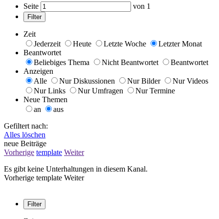
Seite
von
1
Filter
Zeit
Jederzeit
Heute
Letzte Woche
Letzter Monat
Beantwortet
Beliebiges Thema
Nicht Beantwortet
Beantwortet
Anzeigen
Alle
Nur Diskussionen
Nur Bilder
Nur Videos
Nur Links
Nur Umfragen
Nur Termine
Neue Themen
an
aus
Gefiltert nach:
Alles löschen
neue Beiträge
Vorherige
template
Weiter
Es gibt keine Unterhaltungen in diesem Kanal.
Vorherige
template
Weiter
Filter