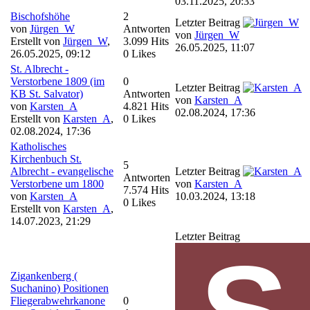
03.11.2025, 20:33
Bischofshöhe
2
Letzter Beitrag
von
Jürgen_W
Antworten
von
Jürgen_W
Erstellt von
Jürgen_W
,
3.099 Hits
26.05.2025, 11:07
26.05.2025, 09:12
0 Likes
St. Albrecht -
Verstorbene 1809 (im
0
Letzter Beitrag
KB St. Salvator)
Antworten
von
Karsten_A
von
Karsten_A
4.821 Hits
02.08.2024, 17:36
Erstellt von
Karsten_A
,
0 Likes
02.08.2024, 17:36
Katholisches
Kirchenbuch St.
5
Albrecht - evangelische
Letzter Beitrag
Antworten
Verstorbene um 1800
von
Karsten_A
7.574 Hits
von
Karsten_A
10.03.2024, 13:18
0 Likes
Erstellt von
Karsten_A
,
14.07.2023, 21:29
Letzter Beitrag
Zigankenberg (
Suchanino) Positionen
Fliegerabwehrkanone
0