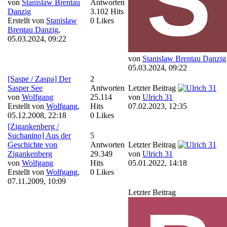
von
Stanislaw Brentau
Antworten
Danzig
3.102 Hits
Erstellt von
Stanislaw
0 Likes
Brentau Danzig
,
05.03.2024, 09:22
von
Stanislaw Brentau Danzig
05.03.2024, 09:22
[Saspe / Zaspa] Der
2
Sasper See
Antworten
Letzter Beitrag
von
Wolfgang
25.114
von
Ulrich 31
Erstellt von
Wolfgang
,
Hits
07.02.2023, 12:35
05.12.2008, 22:18
0 Likes
[Zigankenberg /
Suchanino] Aus der
5
Geschichte von
Antworten
Letzter Beitrag
Zigankenberg
29.349
von
Ulrich 31
von
Wolfgang
Hits
05.01.2022, 14:18
Erstellt von
Wolfgang
,
0 Likes
07.11.2009, 10:09
Letzter Beitrag