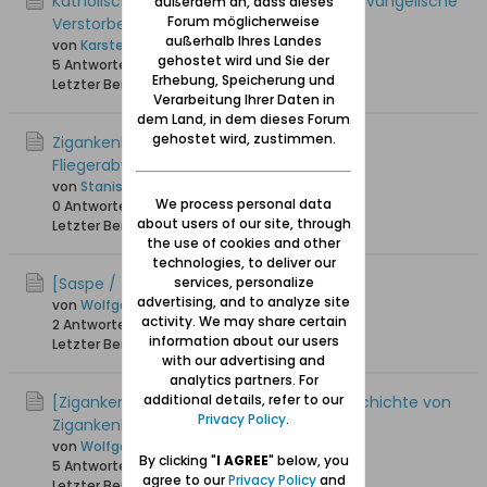
Katholisches Kirchenbuch St. Albrecht - evangelische
außerdem an, dass dieses
Forum möglicherweise
Verstorbene um 1800
außerhalb Ihres Landes
von
Karsten_A
gehostet wird und Sie der
5 Antworten
7.574 Hits
0 Likes
Erhebung, Speicherung und
Letzter Beitrag
10.03.2024, 13:18
Verarbeitung Ihrer Daten in
dem Land, in dem dieses Forum
gehostet wird, zustimmen.
Zigankenberg ( Suchanino) Positionen
Fliegerabwehrkanone
von
Stanislaw Brentau Danzig
We process personal data
0 Antworten
3.102 Hits
0 Likes
about users of our site, through
Letzter Beitrag
05.03.2024, 09:22
the use of cookies and other
technologies, to deliver our
[Saspe / Zaspa] Der Sasper See
services, personalize
advertising, and to analyze site
von
Wolfgang
activity. We may share certain
2 Antworten
25.114 Hits
0 Likes
information about our users
Letzter Beitrag
07.02.2023, 12:35
with our advertising and
analytics partners. For
additional details, refer to our
[Zigankenberg / Suchanino] Aus der Geschichte von
Privacy Policy
.
Zigankenberg
von
Wolfgang
By clicking "
I AGREE
" below, you
5 Antworten
29.349 Hits
0 Likes
agree to our
Privacy Policy
and
Letzter Beitrag
05.01.2022, 14:18