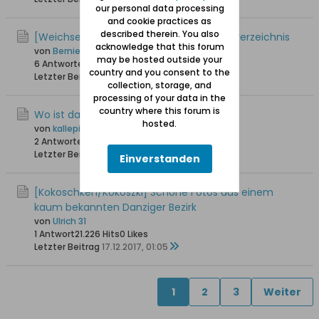
our personal data processing
and cookie practices as
described therein. You also
[Weichselmünde / Wisłoujście] Strassenverzeichnis
acknowledge that this forum
von
Bernie
may be hosted outside your
6 Antworten
23.643 Hits
0 Likes
country and you consent to the
Letzter Beitrag
06.07.2020, 07:26
collection, storage, and
processing of your data in the
country where this forum is
Wo ist das
hosted.
von
kallepirna
2 Antworten
17.363 Hits
0 Likes
Letzter Beitrag
23.05.2019, 18:09
Einverstanden
[Kokoschken/Kokoszki] Schöne Fotos aus einem
kaum bekannten Danziger Bezirk
von
Ulrich 31
1 Antwort
21.226 Hits
0 Likes
Letzter Beitrag
17.12.2017, 01:05
1
2
3
Weiter