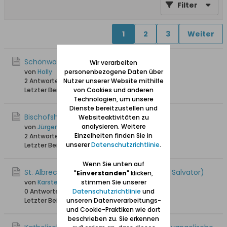
Filter
1
2
3
Weiter
Schönwarling Kriese
Wir verarbeiten
von
Holly
personenbezogene Daten über
2 Antworten
1.615 Hits
Nutzer unserer Website mithilfe
0 Likes
Letzter Beitrag
03.11.2025, 20:33
von Cookies und anderen
Technologien, um unsere
Dienste bereitzustellen und
Bischofshöhe
Websiteaktivitäten zu
analysieren. Weitere
von
Jürgen_W
Einzelheiten finden Sie in
2 Antworten
3.099 Hits
0 Likes
unserer
Datenschutzrichtlinie
.
Letzter Beitrag
26.05.2025, 11:07
Wenn Sie unten auf
St. Albrecht - Verstorbene 1809 (im KB St. Salvator)
"
Einverstanden
" klicken,
von
Karsten_A
stimmen Sie unserer
0 Antworten
4.821 Hits
Datenschutzrichtlinie
0 Likes
und
Letzter Beitrag
unseren Datenverarbeitungs-
02.08.2024, 17:36
und Cookie-Praktiken wie dort
beschrieben zu. Sie erkennen