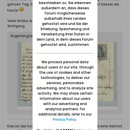
beschrieben zu. Sie erkennen
ganzen Tag. Das Wetter war früher eben auch nicht besser als
außerdem an, dass dieses
heute
Forum möglicherweise
außerhalb Ihres Landes
Viele Grüße aus dem Werder
gehostet wird und Sie der
Wolfgang
Erhebung, Speicherung und
Verarbeitung Ihrer Daten in
Angehängte Dateien
dem Land, in dem dieses Forum
gehostet wird, zustimmen.
We process personal data
about users of our site, through
the use of cookies and other
technologies, to deliver our
services, personalize
advertising, and to analyze site
activity. We may share certain
information about our users
with our advertising and
analytics partners. For
additional details, refer to our
Privacy Policy
.
Das ist die höchste aller Gaben: Geborgen sein und eine Heimat