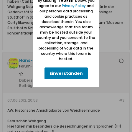
By clicking "
I AGREE
" below, you
haben (Carl Lange)
agree to our
Privacy Policy
and
Wolfgang Naujocks: Zertifizierter Führer und Volontär in der
our personal data processing
Gedenkstätte/Museum "Deutsches Konzentrationslager
and cookie practices as
Stutthof" in Sztutowo
described therein. You also
Certyfikowany przewodnik i wolontariusz po muzeum "Muzeum
acknowledge that this forum
Stutthof w Sztutowie - Niemiecki nazistowski obóz
may be hosted outside your
koncentracyjny i zagłady"
country and you consent to the
collection, storage, and
processing of your data in the
country where this forum is
hosted.
Hans-Joerg +, Ehrenmitglied
Forum-Teilnehmer
Einverstanden
Dabei seit:
10.02.2008
Beiträge:
5206
07.06.2012, 20:53
#3
AW: Historische Ansichtskarte von Weichselmünde
Sehr schön Wolfgang
Hier fallen mir besonders die Bezeichnungen in 8 Sprachen (!!!)
auf --- welche sind es ...?