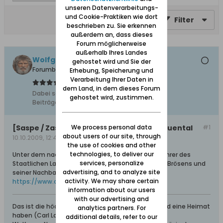
unseren Datenverarbeitungs-
und Cookie-Praktiken wie dort
Filter
beschrieben zu. Sie erkennen
außerdem an, dass dieses
Forum möglicherweise
außerhalb Ihres Landes
Wolfgang
gehostet wird und Sie der
Forumbetreiber
Erhebung, Speicherung und
Verarbeitung Ihrer Daten in
dem Land, in dem dieses Forum
Dabei seit:
10.02.2008
gehostet wird, zustimmen.
Beiträge:
11627
[Saspe / Zaspa] Führer Brösen, Saspe, Lauental
We process personal data
#1
about users of our site, through
10.10.2009, 12:46
the use of cookies and other
technologies, to deliver our
Unter dem nachfolgenden Link ist zu finden ein Führer des
services, personalize
Staatlichen Landesmuseums Danzig: "Das Antlitz Brösens und
advertising, and to analyze site
seiner Nachbarsiedlungen Saspe und Lauental"
activity. We may share certain
https://www.danzig.de/showthread.php?t=4591
information about our users
with our advertising and
Das ist die höchste aller Gaben: Geborgen sein und eine Heimat
analytics partners. For
haben (Carl Lange)
additional details, refer to our