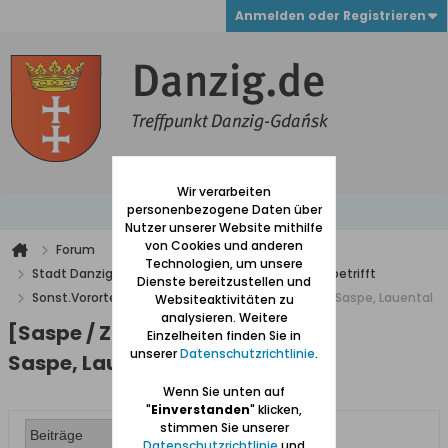
Anmelden oder Registrieren
Wir verarbeiten
personenbezogene Daten über
Nutzer unserer Website mithilfe
von Cookies und anderen
Forum
Technologien, um unsere
Stadt Danzig mit Vororten und alles was Danzig betrifft
Dienste bereitzustellen und
Sonst.Vororte
[Saspe / Zaspa] Führer Brösen, Saspe, Lauental
Websiteaktivitäten zu
analysieren. Weitere
[Saspe / Zaspa] Führer Brösen,
Einzelheiten finden Sie in
unserer
Datenschutzrichtlinie
.
Saspe, Lauental
Wenn Sie unten auf
"
Einverstanden
" klicken,
stimmen Sie unserer
Datenschutzrichtlinie
und