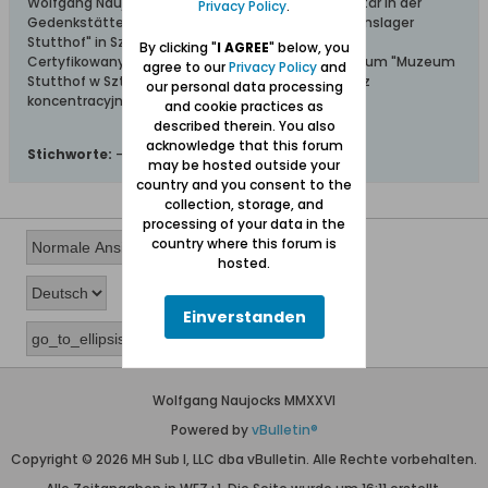
Wolfgang Naujocks: Zertifizierter Führer und Volontär in der
Privacy Policy
.
Gedenkstätte/Museum "Deutsches Konzentrationslager
Stutthof" in Sztutowo
By clicking "
I AGREE
" below, you
Certyfikowany przewodnik i wolontariusz po muzeum "Muzeum
agree to our
Privacy Policy
and
Stutthof w Sztutowie - Niemiecki nazistowski obóz
our personal data processing
koncentracyjny i zagłady"
and cookie practices as
described therein. You also
acknowledge that this forum
Stichworte:
-
may be hosted outside your
country and you consent to the
collection, storage, and
processing of your data in the
country where this forum is
hosted.
Einverstanden
Wolfgang Naujocks MMXXVI
Powered by
vBulletin®
Copyright © 2026 MH Sub I, LLC dba vBulletin. Alle Rechte vorbehalten.