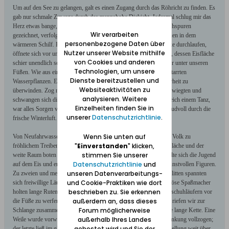
Um auf den See zu gelangen, galt es einen Zugang durch das Röhricht zu finden. Es
gab nur schmale Zuwege durch das mannshohe Dickicht. Jedesmal schlug mir das
Herz etwas bange, wenn ich solch einen Engpass, von Schlittschuhspuren
Wir verarbeiten
gezeichnet, verfolgte; denn hier und da hörte man von Eiseinbrüchen in dem
personenbezogene Daten über
wärmeren Schilf. Hatten wir nun die verhältnismäßig kurze Strecke durchlaufen,
Nutzer unserer Website mithilfe
öffnete sich vor uns die weite herrliche Sicht über den großen See, dessen Eisfläche
von Cookies und anderen
schier unendlich schien. Hohl klang das schwarz gefrorene Wasser unter unseren
Technologien, um unsere
Füßen. Wie aus einer anderen Welt schienen darin die zu Stein erstarrten
Dienste bereitzustellen und
Wasserpflanzen. Es kostete geraume Zeit, ein Gefühl der Unsicherheit zu
Websiteaktivitäten zu
überwinden. Zog man dann in weiten Bogen Kreise über das Eis, wiegten und
analysieren. Weitere
schwangen sich die einzelnen Glieder in formvollen Rhythmen gleich einem Tanz,
Einzelheiten finden Sie in
war alles Sorgen vergessen. Man glitt wie schwebend frei und freudvoll durch die
unserer
Datenschutzrichtlinie
.
frische Winterluft.
Wenn Sie unten auf
Von Neufahrwasser und der Sasper Gegend hatte sich viel junges Volk zu
"
Einverstanden
" klicken,
fröhlichem Treiben auf dem See zusammengefunden. Die große Fläche und der
stimmen Sie unserer
weite Raum boten unerschöpfliche Möglichkeiten. Munter tummelte sich die Jugend
Datenschutzrichtlinie
und
auf dem Eis und erdachte allerhand Kurzweil. Wir übten uns in kunstvollen Figuren.
unseren Datenverarbeitungs-
Zu zweien und mehr flogen wir über die glatte Ebene. Vor die Schlitten spannten
und Cookie-Praktiken wie dort
sich freiwillige Läufer, und im Galopp ging die sausende Fahrt. Böse Spaßmacher
beschrieben zu. Sie erkennen
holten lange Ruten aus dem Schilf, um sie unvermittelt den Schlittschuhläufern vor
außerdem an, dass dieses
die Füße zu werfen. Mancher kam dadurch hässlich zu Fall. Gern riefen wir zur
Forum möglicherweise
Schlange zusammen. Wir fassten uns an Händen und bildeten eine lange Kette. Eine
außerhalb Ihres Landes
Weile wurde vorwärts gelaufen, dann auf Kommando eine Schwenkung vollzogen;
gehostet wird und Sie der
der letzte ließ im gleichen Augenblick los und fuhr in geduckter Stellung weit über