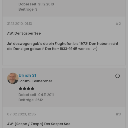
Dabei seit:
31.12.2010
Beiträge:
3
31.12.2010, 01:13
#2
AW: Der Sasper See
Ja! deswegen gab's da ein Flughafen bis 1972! Den haben nicht
die Danziger gebuat! Der Herr 1933-1945 war es... ;-)
Ulrich 31
Forum-Teilnehmer
Dabei seit:
04.11.2011
Beiträge:
8612
07.02.2023, 12:35
#3
AW: [Saspe / Zaspa] Der Sasper See