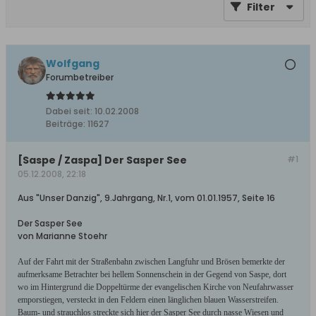
Filter
Wolfgang
Forumbetreiber
Dabei seit:
10.02.2008
Beiträge:
11627
[Saspe / Zaspa] Der Sasper See
#1
05.12.2008, 22:18
Aus "Unser Danzig", 9.Jahrgang, Nr.1, vom 01.01.1957, Seite 16
Der Sasper See
von Marianne Stoehr
Auf der Fahrt mit der Straßenbahn zwischen Langfuhr und Brösen bemerkte der
aufmerksame Betrachter bei hellem Sonnenschein in der Gegend von Saspe, dort
wo im Hintergrund die Doppeltürme der evangelischen Kirche von Neufahrwasser
emporstiegen, versteckt in den Feldern einen länglichen blauen Wasserstreifen.
Baum- und strauchlos streckte sich hier der Sasper See durch nasse Wiesen und