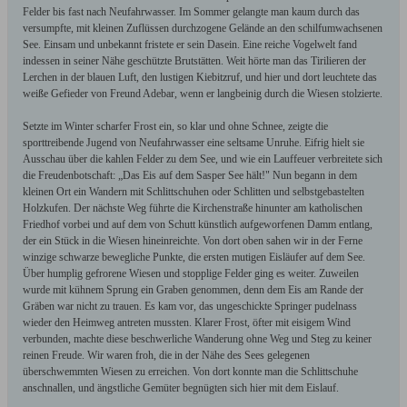
Felder bis fast nach Neufahrwasser. Im Sommer gelangte man kaum durch das
versumpfte, mit kleinen Zuflüssen durchzogene Gelände an den schilfumwachsenen
See. Einsam und unbekannt fristete er sein Dasein. Eine reiche Vogelwelt fand
indessen in seiner Nähe geschützte Brutstätten. Weit hörte man das Tirilieren der
Lerchen in der blauen Luft, den lustigen Kiebitzruf, und hier und dort leuchtete das
weiße Gefieder von Freund Adebar, wenn er langbeinig durch die Wiesen stolzierte.
Setzte im Winter scharfer Frost ein, so klar und ohne Schnee, zeigte die
sporttreibende Jugend von Neufahrwasser eine seltsame Unruhe. Eifrig hielt sie
Ausschau über die kahlen Felder zu dem See, und wie ein Lauffeuer verbreitete sich
die Freudenbotschaft: „Das Eis auf dem Sasper See hält!" Nun begann in dem
kleinen Ort ein Wandern mit Schlittschuhen oder Schlitten und selbstgebastelten
Holzkufen. Der nächste Weg führte die Kirchenstraße hinunter am katholischen
Friedhof vorbei und auf dem von Schutt künstlich aufgeworfenen Damm entlang,
der ein Stück in die Wiesen hineinreichte. Von dort oben sahen wir in der Ferne
winzige schwarze bewegliche Punkte, die ersten mutigen Eisläufer auf dem See.
Über humplig gefrorene Wiesen und stopplige Felder ging es weiter. Zuweilen
wurde mit kühnem Sprung ein Graben genommen, denn dem Eis am Rande der
Gräben war nicht zu trauen. Es kam vor, das ungeschickte Springer pudelnass
wieder den Heimweg antreten mussten. Klarer Frost, öfter mit eisigem Wind
verbunden, machte diese beschwerliche Wanderung ohne Weg und Steg zu keiner
reinen Freude. Wir waren froh, die in der Nähe des Sees gelegenen
überschwemmten Wiesen zu erreichen. Von dort konnte man die Schlittschuhe
anschnallen, und ängstliche Gemüter begnügten sich hier mit dem Eislauf.