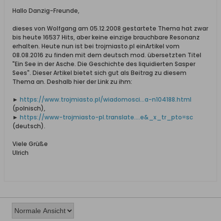
Hallo Danzig-Freunde,
dieses von Wolfgang am 05.12.2008 gestartete Thema hat zwar
bis heute 16537 Hits, aber keine einzige brauchbare Resonanz
erhalten. Heute nun ist bei trojmiasto.pl einArtikel vom
08.08.2016 zu finden mit dem deutsch mod. übersetzten Titel
"Ein See in der Asche. Die Geschichte des liquidierten Sasper
Sees". Dieser Artikel bietet sich gut als Beitrag zu diesem
Thema an. Deshalb hier der Link zu ihm:
►
https://www.trojmiasto.pl/wiadomosci...a-n104188.html
(polnisch),
►
https://www-trojmiasto-pl.translate....e&_x_tr_pto=sc
(deutsch).
Viele Grüße
Ulrich