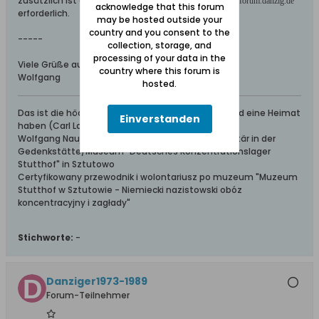
zusätzlich ist die Angabe "Übernommen aus dem
"
forum.danzig.de
acknowledge that this forum
erforderlich.
may be hosted outside your
country and you consent to the
-----
collection, storage, and
processing of your data in the
Viele Grüße aus dem Werder
country where this forum is
Wolfgang
hosted.
Das ist die höchste aller Gaben: Geborgen sein und eine Heimat
Einverstanden
haben (Carl Lange)
Wolfgang Naujocks: Zertifizierter Führer und Volontär in der
Gedenkstätte/Museum "Deutsches Konzentrationslager
Stutthof" in Sztutowo
Certyfikowany przewodnik i wolontariusz po muzeum "Muzeum
Stutthof w Sztutowie - Niemiecki nazistowski obóz
koncentracyjny i zagłady"
Stichworte:
-
Danziger1973-1989
Forum-Teilnehmer