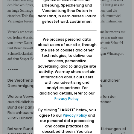
Erhebung, Speicherung und
den blanken Spiegel, während die anderen im Bogen her umflogen. Häufig riss die
Verarbeitung Ihrer Daten in
zu lange Schlange im kritischen Augenblick an verschiedenen Stellen, und die
dem Land, in dem dieses Forum
einzelnen Teile flogen je nach Schwung in die Gegend, was uns auch immer viel
gehostet wird, zustimmen.
Vergnügen bereitete. Bei diesem Spaß durften aber nur sichere Läufer mitmachen.
Versank am westlichen Horizont der rote Feuerball, begaben wir uns
heimwärts mit
der frohen Aussicht auf den folgenden Tag. Der Eislauf auf dem See war meistens
We process personal data
von kurzer Dauer. Fiel der erste Schnee, kamen einige Tüchtige noch mit Schaufel
about users of our site, through
und Besen bewaffnet, die Schlittschuhbahn freizulegen. Deckte dichter
the use of cookies and other
Schneeflockenfall die Erde mit weißem Tuch, war es mit dem lustigen Wintersport
technologies, to deliver our
auf dem Sasper See vorbei.
services, personalize
advertising, and to analyze site
-----
activity. We may share certain
information about our users
Die Veröffentlichung dieses Artikels erfolgte mit freundlicher
with our advertising and
Genehmigung des "Bundes der Danziger" in Lübeck.
analytics partners. For
additional details, refer to our
Weitere Verwendungen / Veröffentlichungen bedürfen der
Privacy Policy
.
ausdrücklichen Genehmigung durch den Rechteinhaber:
Bund der Danziger
By clicking "
I AGREE
" below, you
Fleischhauerstr. 37
agree to our
Privacy Policy
and
23552 Lübeck
our personal data processing
and cookie practices as
Bei vom Bund der Danziger genehmigten Veröffentlichungen ist
described therein. You also