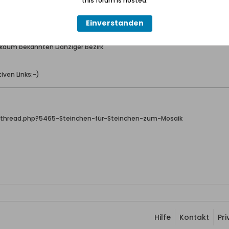
this forum is hosted.
Einverstanden
kaum bekannten Danziger Bezirk
iven Links:-)
wthread.php?5465-Steinchen-für-Steinchen-zum-Mosaik
Hilfe
Kontakt
Pr