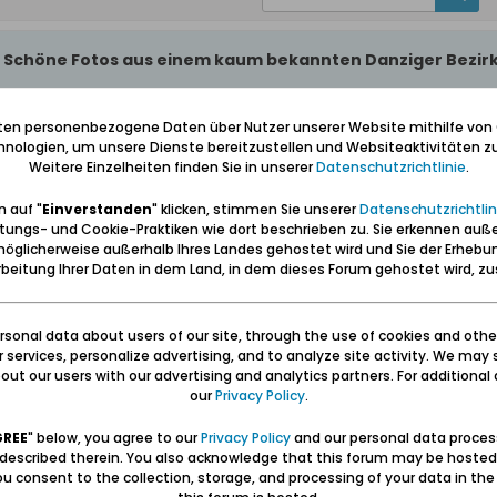
 Schöne Fotos aus einem kaum bekannten Danziger Bezir
ig liegt der im Forum kaum bekannte Stadtbezirk (Stadtteil) Kokoszki 
iten personenbezogene Daten über Nutzer unserer Website mithilfe von
nologien, um unsere Dienste bereitzustellen und Websiteaktivitäten zu
>
https://pl.wikipedia.org/wiki/Kokoszki_(Gda%C5%84sk)
,
Weitere Einzelheiten finden Sie in unserer
Datenschutzrichtlinie
.
ung: >
https://translate.google.com/transla...-text=&act=url
,
>
https://de.wikipedia.org/wiki/Kokoszki_(Gda%C5%84sk)
 auf "
Einverstanden
" klicken, stimmen Sie unserer
Datenschutzrichtlin
zki (dt. Google-Übersetzung der polnischen Wikipedia-Seite):
tungs- und Cookie-Praktiken wie dort beschrieben zu. Sie erkennen auß
/translat...ki&prev=search
,
öglicherweise außerhalb Ihres Landes gehostet wird und Sie der Erhebu
e ganz nach links orientieren): >
http://mapa.gdansk.gda.pl/ipg/app/ind
beitung Ihrer Daten in dem Land, in dem dieses Forum gehostet wird, 
 einen Fotowettbewerb, bei dem Fotos zum Thema Kokoszki bewertet wur
dieser verlinkte gdansk.pl-Artikel von heute und zeigt dazu die 7 besten 
sonal data about users of our site, through the use of cookies and othe
ur services, personalize advertising, and to analyze site activity. We may 
omosci/Koko...szczan,a,96546
(polnisch),
ut our users with our advertising and analytics partners. For additional d
m/transla...-text=&act=url
(deutsch).
our
Privacy Policy
.
GREE
" below, you agree to our
Privacy Policy
and our personal data proces
 described therein. You also acknowledge that this forum may be hosted
u consent to the collection, storage, and processing of your data in th
b
,
kokoszki
,
stadtbezirk
,
stadtteil