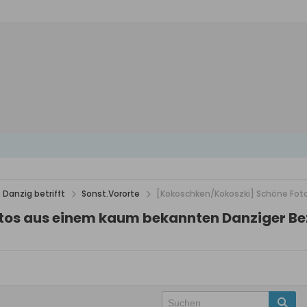
 Danzig betrifft
Sonst.Vororte
[Kokoschken/Kokoszki] Schöne Fot
tos aus einem kaum bekannten Danziger Be