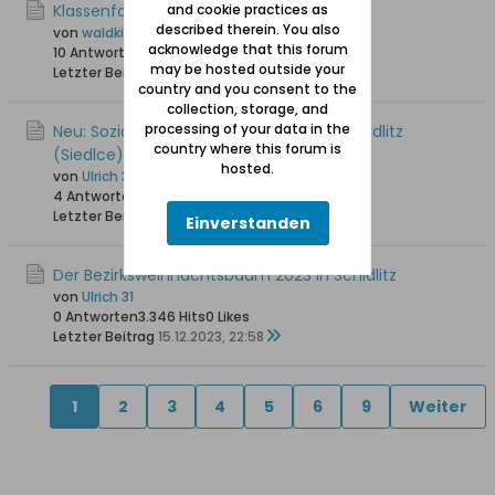
Klassenfoto Jahrgang 1930
and cookie practices as
described therein. You also
von
waldkind
acknowledge that this forum
10 Antworten
4.962 Hits
0 Likes
may be hosted outside your
Letzter Beitrag
19.06.2024, 15:39
country and you consent to the
collection, storage, and
processing of your data in the
Neu: Soziales Café "Caffe Aktywni" in Schidlitz
country where this forum is
(Siedlce)
hosted.
von
Ulrich 31
4 Antworten
10.617 Hits
0 Likes
Letzter Beitrag
21.12.2023, 23:57
Einverstanden
Der Bezirksweihnachtsbaum 2023 in Schidlitz
von
Ulrich 31
0 Antworten
3.346 Hits
0 Likes
Letzter Beitrag
15.12.2023, 22:58
1
2
3
4
5
6
9
Weiter