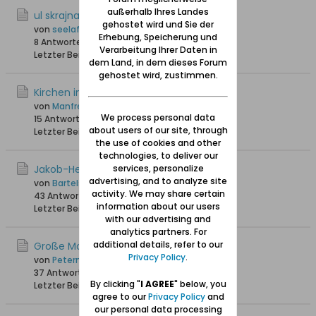
außerhalb Ihres Landes
ul skrajna
gehostet wird und Sie der
von
seelaff
Erhebung, Speicherung und
8 Antworten
5.627 Hits
0 Likes
Verarbeitung Ihrer Daten in
Letzter Beitrag
02.09.2025, 15:09
dem Land, in dem dieses Forum
gehostet wird, zustimmen.
Kirchen in Schidlitz
von
Manfrederik
We process personal data
15 Antworten
11.225 Hits
0 Likes
about users of our site, through
Letzter Beitrag
25.01.2025, 13:11
the use of cookies and other
technologies, to deliver our
Jakob-Hegge-Kapelle Schidlitz
services, personalize
advertising, and to analyze site
von
Bartels
activity. We may share certain
43 Antworten
58.118 Hits
0 Likes
information about our users
Letzter Beitrag
30.12.2024, 15:36
with our advertising and
analytics partners. For
additional details, refer to our
Große Molde
Privacy Policy
.
von
Petermann
37 Antworten
34.131 Hits
0 Likes
By clicking "
I AGREE
" below, you
Letzter Beitrag
01.08.2024, 11:59
agree to our
Privacy Policy
and
our personal data processing